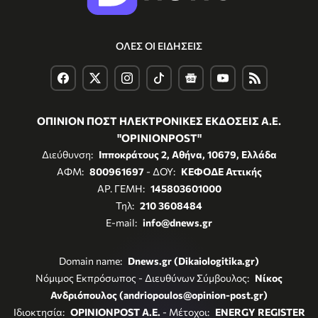
ΟΛΕΣ ΟΙ ΕΙΔΗΣΕΙΣ
ΟΠΙΝΙΟΝ ΠΟΣΤ ΗΛΕΚΤΡΟΝΙΚΕΣ ΕΚΔΟΣΕΙΣ Α.Ε.
"OPINIONPOST"
Διεύθυνση:
Ιπποκράτους 2, Αθήνα, 10679, Ελλάδα
ΑΦΜ:
800961697
- ΔΟΥ:
ΚΕΦΟΔΕ Αττικής
ΑΡ. ΓΕΜΗ:
145803601000
Τηλ:
210 3608484
E-mail:
info@dnews.gr
Domain name:
Dnews.gr (Dikaiologitika.gr)
Νόμιμος Εκπρόσωπος - Διευθύνων Σύμβουλος:
Νίκος
Ανδριόπουλος (andriopoulos@opinion-post.gr)
Ιδιοκτησία:
OPINIONPOST A.E.
- Μέτοχοι:
ENERGY REGISTER