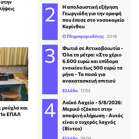
 στην
Η απολαυστική εξήγηση
λήψεις
Γεωργιάδη για την οροφή
που έπεσε στο νοσοκομείο
Κορίνθου
Ο Πληροφοριοδότης
20:16
Φωτιά σε Αττικοβοιωτία -
Όλα τα μέτρα: «Στο χέρι»
6.600 ευρώ και επίδομα
ενοικίου έως 500 ευρώ το
μήνα - Τα ποσά για
ανακατασκευή σπιτιού
Ελλάδα
17:53
Λαϊκό Λαχείο - 5/8/2026:
 μούχλα και
Μερικό τζάκποτ στην
 1ο ΕΠΑΛ
αποψινή κλήρωση - Αυτός
είναι ο τυχερός λαχνός
(Βίντεο)
Ελλάδα
19:05