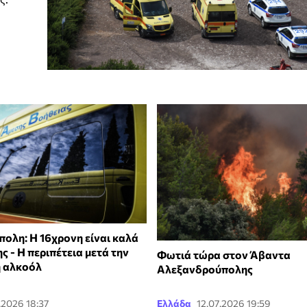
ολη: Η 16χρονη είναι καλά
ης - Η περιπέτεια μετά την
Φωτιά τώρα στον Άβαντα
 αλκοόλ
Αλεξανδρούπολης
.2026 18:37
Ελλάδα
12.07.2026 19:59