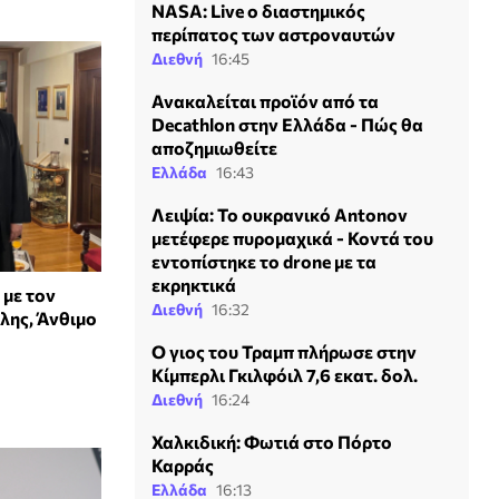
NASA: Live ο διαστημικός
περίπατος των αστροναυτών
Διεθνή
16:45
Ανακαλείται προϊόν από τα
Decathlon στην Ελλάδα - Πώς θα
αποζημιωθείτε
Ελλάδα
16:43
Λειψία: Το ουκρανικό Antonov
μετέφερε πυρομαχικά - Κοντά του
εντοπίστηκε το drone με τα
εκρηκτικά
 με τον
Διεθνή
16:32
ης, Άνθιμο
Ο γιος του Τραμπ πλήρωσε στην
Κίμπερλι Γκιλφόιλ 7,6 εκατ. δολ.
Διεθνή
16:24
Χαλκιδική: Φωτιά στο Πόρτο
Καρράς
Ελλάδα
16:13