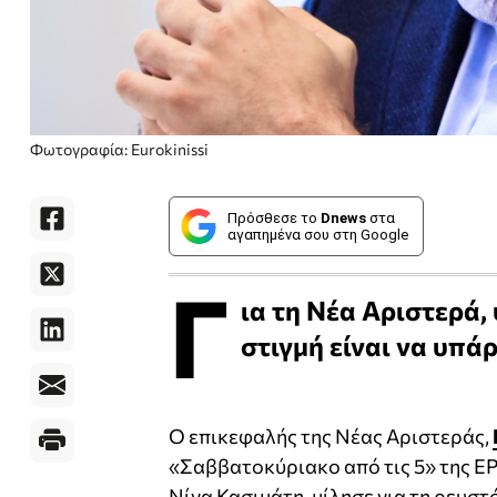
Φωτογραφία: Eurokinissi
Πρόσθεσε το
Dnews
στα
αγαπημένα σου στη Google
Γ
ια τη Νέα Αριστερά,
στιγμή είναι να υπάρ
Ο επικεφαλής της Νέας Αριστεράς,
«Σαββατοκύριακο από τις 5» της Ε
Νίνα Κασιμάτη, μίλησε για τη ρευστ