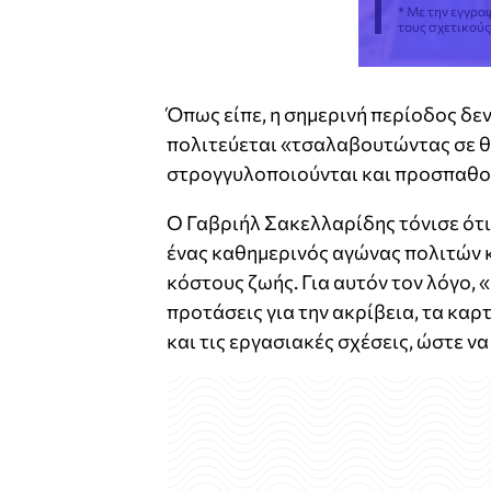
* Με την εγγρα
τους σχετικού
Όπως είπε, η σημερινή περίοδος δεν
πολιτεύεται «τσαλαβουτώντας σε θο
στρογγυλοποιούνται και προσπαθού
Ο Γαβριήλ Σακελλαρίδης τόνισε ότι
ένας καθημερινός αγώνας πολιτών κ
κόστους ζωής. Για αυτόν τον λόγο, 
προτάσεις για την ακρίβεια, τα καρ
και τις εργασιακές σχέσεις, ώστε ν