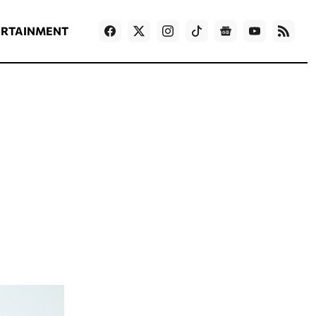
ΡΟΗ ΕΙΔΗΣΕΩΝ
T
NEWS IN ENGLISH
Games
ERTAINMENT