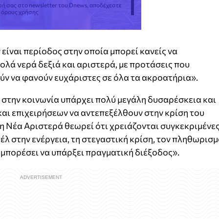
φή σας στο newsletter του Dnews, αποδέχεστε
ς όρους χρήσης
 είναι περίοδος στην οποία μπορεί κανείς να
λά νερά δεξιά και αριστερά, με προτάσεις που
ν να φανούν ευχάριστες σε όλα τα ακροατήρια».
 στην κοινωνία υπάρχει πολύ μεγάλη δυσαρέσκεια και
αι επιχειρήσεων να αντεπεξέλθουν στην κρίση του
«η Νέα Αριστερά θεωρεί ότι χρειάζονται συγκεκριμένε
τέλ στην ενέργεια, τη στεγαστική κρίση, τον πληθωρισ
α μπορέσει να υπάρξει πραγματική διέξοδος».