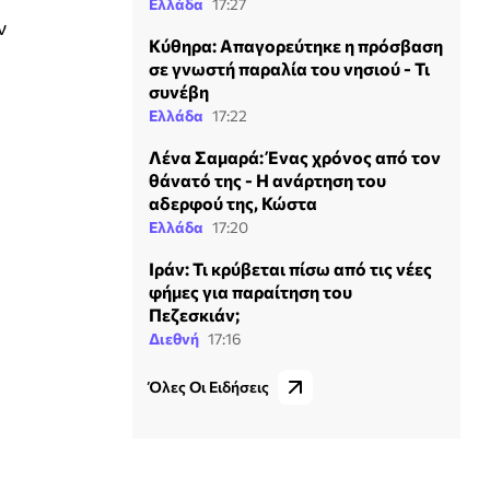
Ελλάδα
17:27
ν
Κύθηρα: Απαγορεύτηκε η πρόσβαση
σε γνωστή παραλία του νησιού - Τι
συνέβη
Ελλάδα
17:22
Λένα Σαμαρά: Ένας χρόνος από τον
θάνατό της - Η ανάρτηση του
αδερφού της, Κώστα
Ελλάδα
17:20
Ιράν: Τι κρύβεται πίσω από τις νέες
φήμες για παραίτηση του
Πεζεσκιάν;
Διεθνή
17:16
Όλες Οι Ειδήσεις