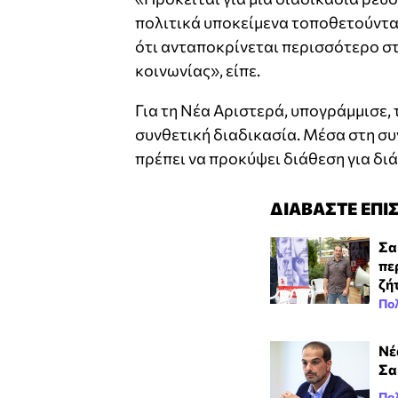
πολιτικά υποκείμενα τοποθετούνται
ότι ανταποκρίνεται περισσότερο στ
κοινωνίας», είπε.
Για τη Νέα Αριστερά, υπογράμμισε, τ
συνθετική διαδικασία. Μέσα στη συ
πρέπει να προκύψει διάθεση για δι
ΔΙΑΒΑΣΤΕ ΕΠΙ
Σα
πε
ζή
Πολ
Νέ
Σα
Πολ