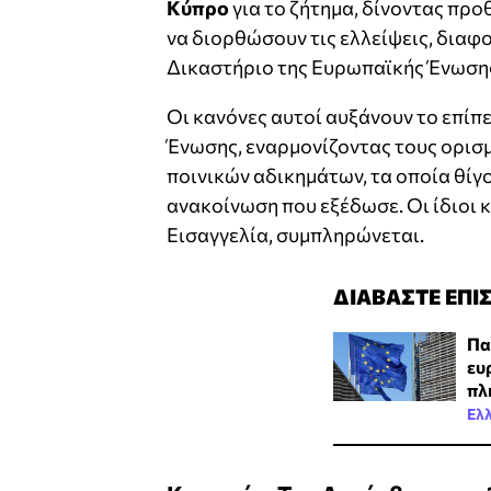
Κύπρο
για το ζήτημα, δίνοντας πρ
να διορθώσουν τις ελλείψεις, διαφ
Δικαστήριο της Ευρωπαϊκής Ένωση
Οι κανόνες αυτοί αυξάνουν το επί
Ένωσης, εναρμονίζοντας τους ορισμ
ποινικών αδικημάτων, τα οποία θίγο
ανακοίνωση που εξέδωσε. Οι ίδιοι 
Εισαγγελία, συμπληρώνεται.
ΔΙΑΒΑΣΤΕ ΕΠΙ
Πα
ευ
πλ
Ελ