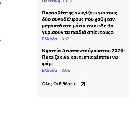
Πολιτική
13:14
υ
Πυροσβέστης «λυγίζει» για τους
δύο συναδέλφους που χάθηκαν
μπροστά στα μάτια του: «Δε θα
γυρίσουν τα παιδιά σπίτι τους»
Ελλάδα
13:12
ν
Νηστεία Δεκαπενταύγουστου 2026:
Πότε ξεκινά και τι επιτρέπεται να
φάμε
Ελλάδα
13:08
Όλες Οι Ειδήσεις