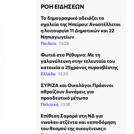
ΡΟΗ ΕΙΔΗΣΕΩΝ
Το δημογραφικό αδειάζει τα
σχολεία της Ηπείρου: Αναστέλλεται
η λειτουργία 11 Δημοτικών και 22
Νηπιαγωγείων
Παιδεία
13:28
Φωτιά στο Ρέθυμνο: Με τη
γαλανόλευκη στην τελευταία του
κατοικία ο 25χρονος πυροσβέστης
Ελλάδα
13:20
ΣΥΡΙΖΑ και Οικολόγοι Πράσινοι
αθροίζουν δυνάμεις για
προοδευτικό μέτωπο
Πολιτική
13:18
Επίθεση Σαμαρά στη ΝΔ για
«woke» ατζέντα και «αποδόμηση
του θεσμού της οικογένειας»