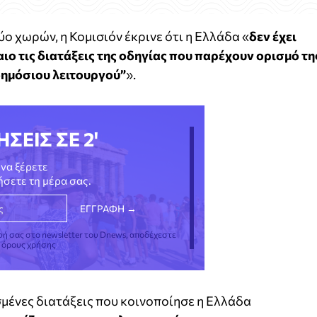
ο χωρών, η Κομισιόν έκρινε ότι η Ελλάδα «
δεν έχει
αιο τις διατάξεις της οδηγίας που παρέχουν ορισμό τη
δημόσιου λειτουργού”
».
ΗΣΕΙΣ ΣΕ 2'
να ξέρετε
νήσετε τη μέρα σας.
φή σας στο newsletter του Dnews, αποδέχεστε
ς όρους χρήσης
σμένες διατάξεις που κοινοποίησε η Ελλάδα