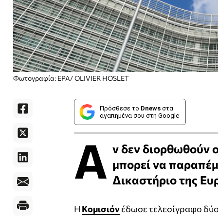
Φωτογραφία: EPA/ OLIVIER HOSLET
Πρόσθεσε το
Dnews
στα
αγαπημένα σου στη Google
Α
ν δεν διορθωθούν ο
μπορεί να παραπέμ
Δικαστήριο της Ευ
Η
Κομισιόν
έδωσε τελεσίγραφο δύο 