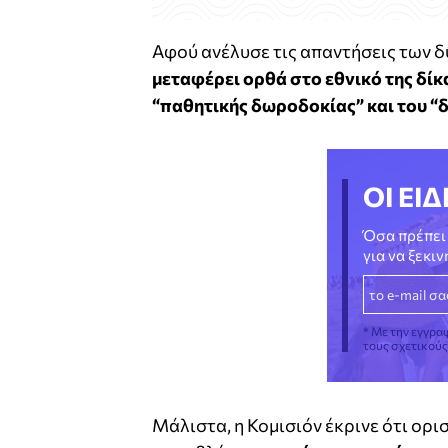
Αφού ανέλυσε τις απαντήσεις των δύ
μεταφέρει ορθά στο εθνικό της δίκ
“παθητικής δωροδοκίας” και του “
ΟΙ ΕΙΔ
Όσα πρέπει 
για να ξεκι
* Με την εγγρα
τους σχετικού
Μάλιστα, η Κομισιόν έκρινε ότι ορι