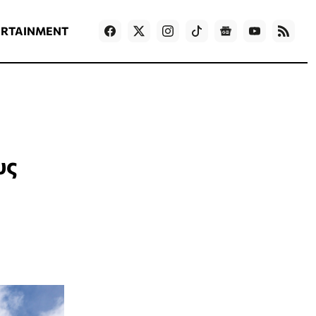
ΡΟΗ ΕΙΔΗΣΕΩΝ
T
NEWS IN ENGLISH
Games
ERTAINMENT
υς