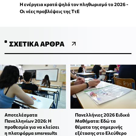
Η ενέργεια κρατά ψηλά τον πληθωρισμό το 2026 -
Οι νέες προβλέψεις της ΤτΕ
ΣΧΕΤΙΚΆ ΆΡΘΡΑ
Αποτελέσματα
Πανελλήνιες 2026 Ειδικά
Πανελληνίων 2026: H
Μαθήματα: Εδώ τα
προθεσμία για να κλείσει
θέματα της σημερινής
η πλατφόρμα smsresults
εξέτασης στο Ελεύθερο