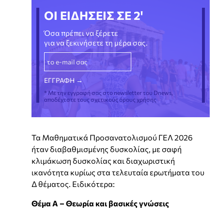
ΟΙ ΕΙΔΗΣΕΙΣ ΣΕ 2'
Όσα πρέπει να ξέρετε
για να ξεκινήσετε τη μέρα σας.
* Με την εγγραφή σας στο newsletter του Dnews,
αποδέχεστε τους σχετικούς όρους χρήσης
Τα Μαθηματικά Προσανατολισμού ΓΕΛ 2026
ήταν διαβαθμισμένης δυσκολίας, με σαφή
κλιμάκωση δυσκολίας και διαχωριστική
ικανότητα κυρίως στα τελευταία ερωτήματα του
Δ θέματος. Ειδικότερα:
Θέμα Α – Θεωρία και βασικές γνώσεις