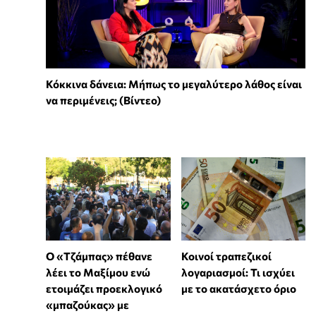
Κόκκινα δάνεια: Μήπως το μεγαλύτερο λάθος είναι
να περιμένεις; (Βίντεο)
Ο «Τζάμπας» πέθανε
Κοινοί τραπεζικοί
λέει το Μαξίμου ενώ
λογαριασμοί: Τι ισχύει
ετοιμάζει προεκλογικό
με το ακατάσχετο όριο
«μπαζούκας» με