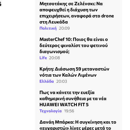
6
Μητσοτάκης σε Ζελένσκι: Να
αποφευχθεί η διάχυση των
επιχειρήσεων, αναφορά στο drone
στη Λευκάδα
Πολιτική
20:09
MasterChef 10: Ποιος θα είναι ο
δεύτερος φιναλίστ του φετινού
διαγωνισμού;
Life
20:08
Κρήτη: Διάσωση 59 μεταναστών
νότια των Καλών Λιμένων
Ελλάδα
20:03
Πως να κάνετε την ευεξία
καθημερινή συνήθεια με τα νέα
HUAWEI WATCH FIT 5
Τεχνολογία
19:56
Δανάη Μπάρκα: Η συγκίνηση και το
«ευχαριστώ» λίγες μέρες μετά το