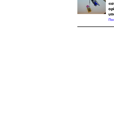
«σ
ορ
υπ
Πα