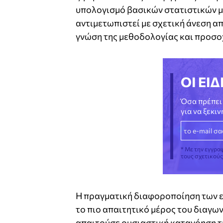
υπολογισμό βασικών στατιστικών μ
αντιμετωπιστεί με σχετική άνεση α
γνώση της μεθοδολογίας και προσοχ
ΟΙ ΕΙΔ
Όσα πρέπει 
για να ξεκι
* Με την εγγρα
τους σχετικού
Η πραγματική διαφοροποίηση των επ
το πιο απαιτητικό μέρος του διαγ
απαιτούσε ουσιαστική κατανόηση τ