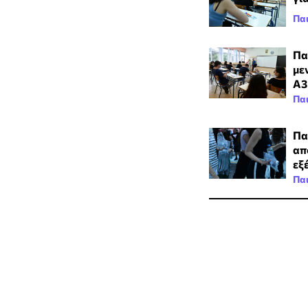
Πα
Πα
με
Α3
Πα
Πα
απ
εξ
Πα