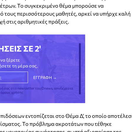
έτρων. Το συγκεκριμένο θέμα μπορούσε να
πό τους περισσότερους μαθητές, αρκεί να υπήρχε καλή
ή στις αριθμητικές πράξεις.
ΗΣΕΙΣ ΣΕ 2'
να ξέρετε
νήσετε τη μέρα σας.
φή σας στο newsletter του Dnews, αποδέχεστε
ς όρους χρήσης
ιδόσεων εντοπίζεται στο Θέμα Δ’, το οποίο αποτέλεσ
ωνίσματος. Το πρόβλημα ακροτάτων που τέθηκε
ης μονοτονίας συνάρτησης, σωστή αξιοποίηση της