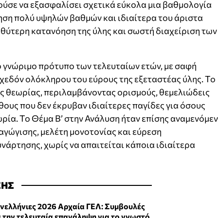
ύσε να εξασφαλίσει σχετικά εύκολα μια βαθμολογία
κηση πολύ υψηλών βαθμών και ιδιαίτερα του άριστα
θύτερη κατανόηση της ύλης και σωστή διαχείριση των
 γνώριμο πρότυπο των τελευταίων ετών, με σαφή
χεδόν ολόκληρου του εύρους της εξεταστέας ύλης. Το
ής θεωρίας, περιλαμβάνοντας ορισμούς, θεμελιώδεις
θους που δεν έκρυβαν ιδιαίτερες παγίδες για όσους
ωρία. Το Θέμα Β’ στην Ανάλυση ήταν επίσης αναμενόμεν
γώγισης, μελέτη μονοτονίας και εύρεση
νάρτησης, χωρίς να απαιτείται κάποια ιδιαίτερα
ΣΗΣ
νελλήνιες 2026 Αρχαία ΓΕΛ: Συμβουλές
α την τελευταία επανάληψη για το γνωστό