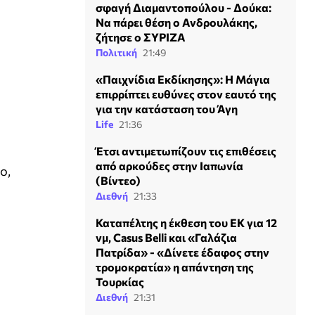
σφαγή Διαμαντοπούλου - Δούκα:
Να πάρει θέση ο Ανδρουλάκης,
ζήτησε ο ΣΥΡΙΖΑ
Πολιτική
21:49
«Παιχνίδια Εκδίκησης»: Η Μάγια
επιρρίπτει ευθύνες στον εαυτό της
για την κατάσταση του Άγη
Life
21:36
Έτσι αντιμετωπίζουν τις επιθέσεις
από αρκούδες στην Ιαπωνία
ο,
(Βίντεο)
Διεθνή
21:33
Καταπέλτης η έκθεση του ΕΚ για 12
νμ, Casus Belli και «Γαλάζια
Πατρίδα» - «Δίνετε έδαφος στην
τρομοκρατία» η απάντηση της
Τουρκίας
Διεθνή
21:31