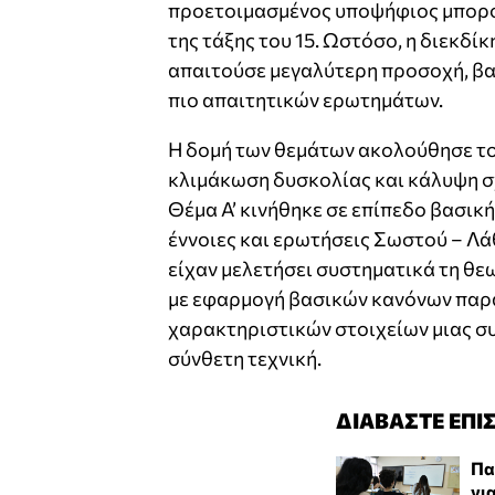
προετοιμασμένος υποψήφιος μπορο
της τάξης του 15. Ωστόσο, η διεκδί
απαιτούσε μεγαλύτερη προσοχή, βα
πιο απαιτητικών ερωτημάτων.
Η δομή των θεμάτων ακολούθησε το
κλιμάκωση δυσκολίας και κάλυψη σ
Θέμα Α’ κινήθηκε σε επίπεδο βασικ
έννοιες και ερωτήσεις Σωστού – Λά
είχαν μελετήσει συστηματικά τη θε
με εφαρμογή βασικών κανόνων παρα
χαρακτηριστικών στοιχείων μιας συ
σύνθετη τεχνική.
ΔΙΑΒΑΣΤΕ ΕΠΙ
Πα
γι