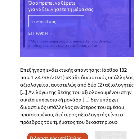
Όσα πρέπει να ξέρετε
για να ξεκινήσετε τη μέρα σας.
* Με την εγγραφή σας στο newsletter του Dnews,
αποδέχεστε τους σχετικούς όρους χρήσης
Επεξήγηση ενδεικτικής απάντησης: (άρθρο 132
παρ. 1 ν.4798/2021) «Κάθε δικαστικός υπάλληλος
αξιολογείται αυτοτελώς από δύο (2) αξιολογητές
[…] Αν, λόγω της θέσης του αξιολογουμένου στην
οικεία υπηρεσιακή μονάδα […] δεν υπάρχει
δικαστικός υπάλληλος ανώτερος του αμέσου
προϊσταμένου, δεύτερος αξιολογητής είναι ο
πρόεδρος του τμήματος του δικαστηρίου»