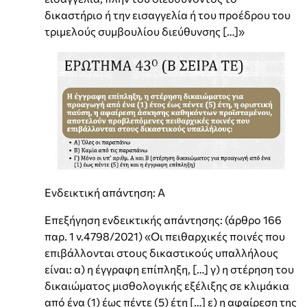
δικαστήριο ή την εισαγγελία ή του προέδρου του
τριμελούς συμβουλίου διεύθυνσης […]»
Ενδεικτική απάντηση: Α
Επεξήγηση ενδεικτικής απάντησης: (άρθρο 166
παρ. 1 ν.4798/2021) «Οι πειθαρχικές ποινές που
επιβάλλονται στους δικαστικούς υπαλλήλους
είναι: α) η έγγραφη επίπληξη, […] γ) η στέρηση του
δικαιώματος μισθολογικής εξέλιξης σε κλιμάκια
από ένα (1) έως πέντε (5) έτη […] ε) η αφαίρεση της