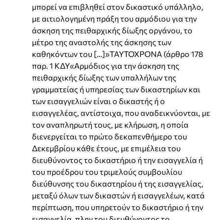
μπορεί να επιβληθεί στον δικαστικό υπάλληλο,
με αιτιολογημένη πράξη του αρμόδιου για την
άσκηση της πειθαρχικής δίωξης οργάνου, το
μέτρο της αναστολής της άσκησης των
καθηκόντων του […]»ΤΑΥΤΟΧΡΟΝΑ (άρθρο 178
παρ. 1 ΚΔΥ«Αρμόδιος για την άσκηση της
πειθαρχικής δίωξης των υπαλλήλων της
γραμματείας ή υπηρεσίας των δικαστηρίων και
των εισαγγελιών είναι ο δικαστής ή ο
εισαγγελέας, αντίστοιχα, που αναδεικνύονται, με
τον αναπληρωτή τους, με κλήρωση, η οποία
διενεργείται το πρώτο δεκαπενθήμερο του
Δεκεμβρίου κάθε έτους, με επιμέλεια του
διευθύνοντος το δικαστήριο ή την εισαγγελία ή
του προέδρου του τριμελούς συμβουλίου
διεύθυνσης του δικαστηρίου ή της εισαγγελίας,
μεταξύ όλων των δικαστών ή εισαγγελέων, κατά
περίπτωση, που υπηρετούν το δικαστήριο ή την
εισαγγελία, πλην του διευθύνοντος το