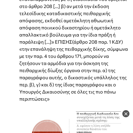
στο άρθρο 208 […] β) αν μετά την έκδοση
τελεσίδικης καταδικαστικής πειθαρχικής
απόφασης, εκδοθεί αμετάκλητη αθωωτική
απόφαση ποινικού δικαστηρίου ή αμετάκλητο
απαλλακτικό βούλευμα για την ίδια πράξη ή
παράλειψη […]» ΕΠΙΣΗΣ(άρθρο 208 παρ. 1 ΚΔΥ)
«την επανάληψη της πειθαρχικής δίκης, σύμφωνα
με την παρ. 4 του άρθρου 171, μπορούν να
ζητήσουν τα αρμόδια για την άσκηση της
πειθαρχικής δίωξης όργανα στην περ. α) της
παραγράφου αυτής, ο δικαστικός υπάλληλος της
περ. β), γ) και δ) της ίδιας παραγράφου και ο
Υπουργός Δικαιοσύνης σε όλες τις πιο πάνω
περιπτώσεις»
×