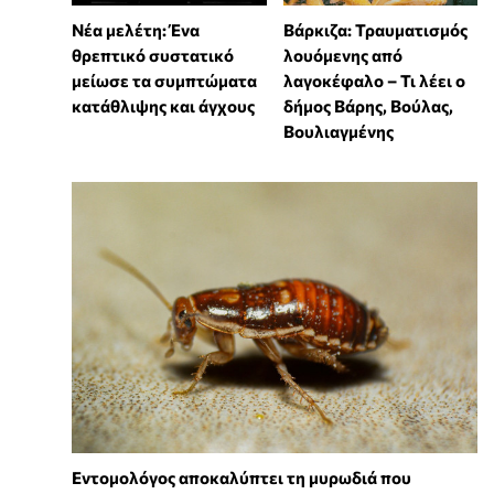
Νέα μελέτη: Ένα
Βάρκιζα: Τραυματισμός
θρεπτικό συστατικό
λουόμενης από
μείωσε τα συμπτώματα
λαγοκέφαλο – Τι λέει ο
κατάθλιψης και άγχους
δήμος Βάρης, Βούλας,
Βουλιαγμένης
Εντομολόγος αποκαλύπτει τη μυρωδιά που