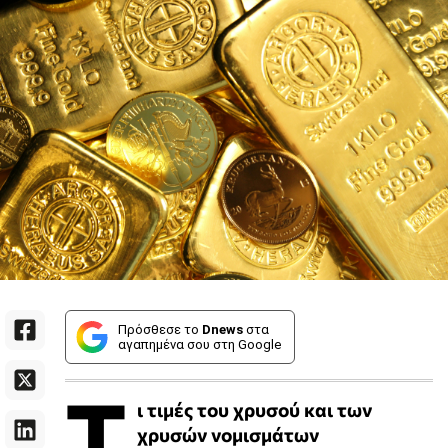
Πρόσθεσε το
Dnews
στα
αγαπημένα σου στη Google
Τ
ι τιμές του χρυσού και των
χρυσών νομισμάτων