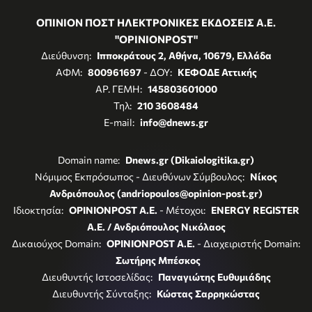
ΟΠΙΝΙΟΝ ΠΟΣΤ ΗΛΕΚΤΡΟΝΙΚΕΣ ΕΚΔΟΣΕΙΣ Α.Ε.
"OPINIONPOST"
Διεύθυνση:
Ιπποκράτους 2, Αθήνα, 10679, Ελλάδα
ΑΦΜ:
800961697
- ΔΟΥ:
ΚΕΦΟΔΕ Αττικής
ΑΡ. ΓΕΜΗ:
145803601000
Τηλ:
210 3608484
E-mail:
info@dnews.gr
Domain name:
Dnews.gr (Dikaiologitika.gr)
Νόμιμος Εκπρόσωπος - Διευθύνων Σύμβουλος:
Νίκος
Ανδριόπουλος (andriopoulos@opinion-post.gr)
Ιδιοκτησία:
OPINIONPOST A.E.
- Μέτοχοι:
ENERGY REGISTER
Α.Ε. / Ανδριόπουλος Νικόλαος
Δικαιούχος Domain:
OPINIONPOST A.E.
- Διαχειριστής Domain:
Σωτήρης Μπέσκος
Διευθυντής Ιστοσελίδας:
Παναγιώτης Ευθυμιάδης
Διευθυντής Σύνταξης:
Κώστας Σαρρηκώστας