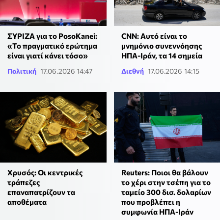
ΣΥΡΙΖΑ για το PosoKanei:
CNN: Αυτό είναι το
«Το πραγματικό ερώτημα
μνημόνιο συνεννόησης
είναι γιατί κάνει τόσο»
ΗΠΑ-Ιράν, τα 14 σημεία
Πολιτική
17.06.2026 14:47
Διεθνή
17.06.2026 14:15
Χρυσός: Οι κεντρικές
Reuters: Ποιοι θα βάλουν
τράπεζες
το χέρι στην τσέπη για το
επαναπατρίζουν τα
ταμείο 300 δισ. δολαρίων
αποθέματα
που προβλέπει η
συμφωνία ΗΠΑ-Ιράν