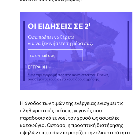
ΟΙ ΕΙΔΗΣΕΙΣ ΣΕ 2'
Όσα πρέπει να ξέρετε
για να ξεκινήσετε τη μέρα σας.
* Με την εγγραφή σας στο newsletter του Dnews,
αποδέχεστε τους σχετικούς όρους χρήσης
Η άνοδος των τιμών της ενέργειας ενισχύει τις
πληθωριστικές πιέσεις, γεγονός που
παραδοσιακά ευνοεί τον χρυσό ως ασφαλές
καταφύγιο. Ωστόσο, η προοπτική διατήρησης
υψηλών επιτοκίων περιορίζει την ελκυστικότητα