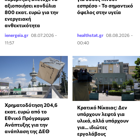
αξιοποιήσει κονδύλια
εσπρέσο - Το σημαντικό
800 εκατ. ευρώ για την
όφελος στην υγεία
ενεργειακή
ανθεκτικότητα
ienergeia.gr
08.07.2026 -
healthstat.gr
08.08.2026 -
11:57
00:40
Χρηματοδότηση 204,6
Κρατικό Νίκαιας: Δεν
εκατ. ευρώ από το
υπάρχουν λεφτά για
Εθνικό Πρόγραμμα
υλικά, αλλά υπάρχουν
Ανάπτυξης για την
για... ιδιώτες
ανάπλαση της ΔΕΘ
εργολάβους