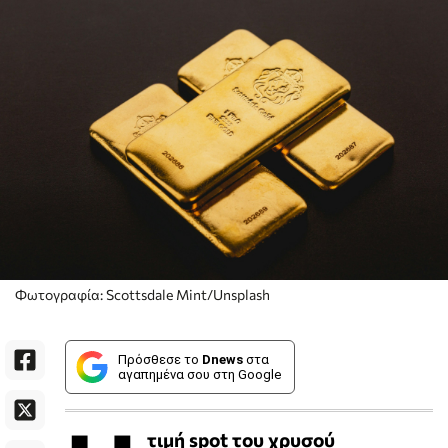
Φωτογραφία: Scottsdale Mint/Unsplash
Πρόσθεσε το
Dnews
στα
αγαπημένα σου στη Google
τιμή spot του χρυσού