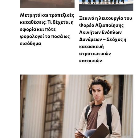
Μετρητά και τραπεζικές
Ξεκινά η λειτουργία του
καταθέσεις: Τι δέχεται η
Φορέα Αξιοποίησης
εφορία και πότε
Ακινήτων Ενόπλων
φορολογεί τα ποσά ως
Δυνάμεων – Στόχος η
εισόδημα
κατασκευή
στρατιωτικών
κατοικιών