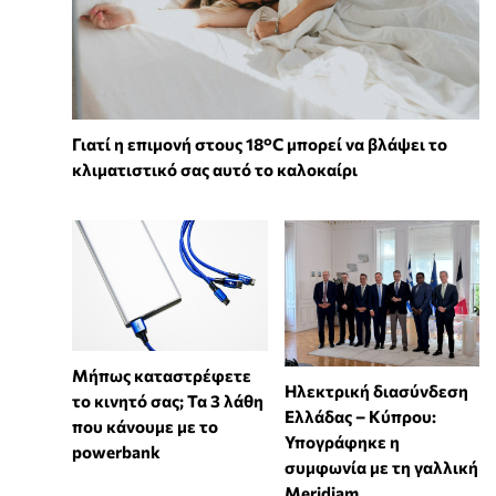
Γιατί η επιμονή στους 18°C μπορεί να βλάψει το
κλιματιστικό σας αυτό το καλοκαίρι
Μήπως καταστρέφετε
Ηλεκτρική διασύνδεση
το κινητό σας; Τα 3 λάθη
Ελλάδας – Κύπρου:
που κάνουμε με το
Υπογράφηκε η
powerbank
συμφωνία με τη γαλλική
Meridiam