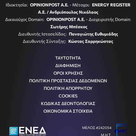
Ιδιοκτησία:
OPINIONPOST A.E.
- Μέτοχοι:
ENERGY REGISTER
Α.Ε. / Ανδριόπουλος Νικόλαος
Δικαιούχος Domain:
OPINIONPOST A.E.
- Διαχειριστής Domain:
Σωτήρης Μπέσκος
Διευθυντής Ιστοσελίδας:
Παναγιώτης Ευθυμιάδης
Διευθυντής Σύνταξης:
Κώστας Σαρρηκώστας
ΤΑΥΤΟΤΗΤΑ
ΔΙΑΦΗΜΙΣΗ
ΟΡΟΙ ΧΡΗΣΗΣ
ΠΟΛΙΤΙΚΗ ΠΡΟΣΤΑΣΙΑΣ ΔΕΔΟΜΕΝΩΝ
ΠΟΛΙΤΙΚΗ ΑΠΟΡΡΗΤΟΥ
COOKIES
ΚΩΔΙΚΑΣ ΔΕΟΝΤΟΛΟΓΙΑΣ
ΟΙΚΟΝΟΜΙΚΑ ΣΤΟΙΧΕΙΑ
ΜΕΛΟΣ #242054
Μ.Η.Τ.