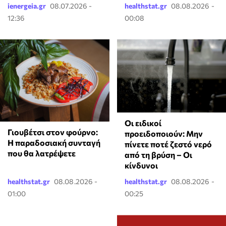
ienergeia.gr
08.07.2026 -
healthstat.gr
08.08.2026 -
12:36
00:08
Οι ειδικοί
Γιουβέτσι στον φούρνο:
προειδοποιούν: Μην
Η παραδοσιακή συνταγή
πίνετε ποτέ ζεστό νερό
που θα λατρέψετε
από τη βρύση – Οι
κίνδυνοι
healthstat.gr
08.08.2026 -
healthstat.gr
08.08.2026 -
01:00
00:25