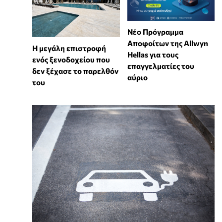
Νέο Πρόγραμμα
Αποφοίτων της Allwyn
Η μεγάλη επιστροφή
Hellas για τους
ενός ξενοδοχείου που
επαγγελματίες του
δεν ξέχασε το παρελθόν
αύριο
του