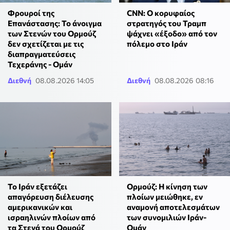
Φρουροί της
CNN: Ο κορυφαίος
Επανάστασης: Το άνοιγμα
στρατηγός του Τραμπ
των Στενών του Ορμούζ
ψάχνει «έξοδο» από τον
δεν σχετίζεται με τις
πόλεμο στο Ιράν
διαπραγματεύσεις
Τεχεράνης - Ομάν
Διεθνή
08.08.2026 14:05
Διεθνή
08.08.2026 08:16
Το Ιράν εξετάζει
Ορμούζ: Η κίνηση των
απαγόρευση διέλευσης
πλοίων μειώθηκε, εν
αμερικανικών και
αναμονή αποτελεσμάτων
ισραηλινών πλοίων από
των συνομιλιών Ιράν-
τα Στενά του Ορμούζ
Ομάν