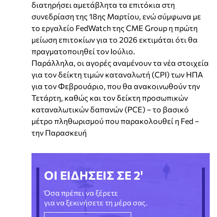
διατηρήσει αμετάβλητα τα επιτόκια στη
συνεδρίαση της 18ης Μαρτίου, ενώ σύμφωνα με
το εργαλείο FedWatch της CME Group η πρώτη
μείωση επιτοκίων για το 2026 εκτιμάται ότι θα
πραγματοποιηθεί τον Ιούλιο.
Παράλληλα, οι αγορές αναμένουν τα νέα στοιχεία
για τον δείκτη τιμών καταναλωτή (CPI) των ΗΠΑ
για τον Φεβρουάριο, που θα ανακοινωθούν την
Τετάρτη, καθώς και τον δείκτη προσωπικών
καταναλωτικών δαπανών (PCE) – το βασικό
μέτρο πληθωρισμού που παρακολουθεί η Fed –
την Παρασκευή
ΟΙ ΕΙΔΗΣΕΙΣ ΣΕ 2'
Όσα πρέπει να ξέρετε
για να ξεκινήσετε τη μέρα σας.