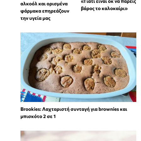
«Γιατί είναι οκ να πάρεις
αλκοόλ και ορισμένα
βάρος το καλοκαίρι»
φάρμακα επηρεάζουν
την υγεία μας
Brookies: Λαχταριστή συνταγή για brownies και
μπισκότο 2 σε 1