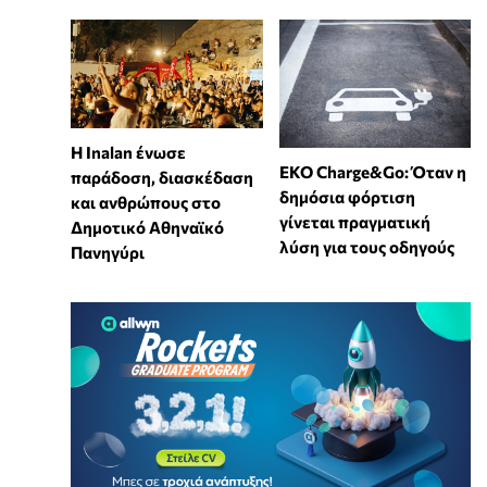
Η Inalan ένωσε
EKO Charge&Go: Όταν η
παράδοση, διασκέδαση
δημόσια φόρτιση
και ανθρώπους στο
γίνεται πραγματική
Δημοτικό Αθηναϊκό
λύση για τους οδηγούς
Πανηγύρι