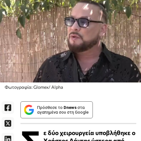
Φωτογραφία: Glomex/ Alpha
Πρόσθεσε το
Dnews
στα
αγαπημένα σου στη Google
Σ
ε δύο χειρουργεία υποβλήθηκε ο
Χρήστος Δάντης ύστερα από