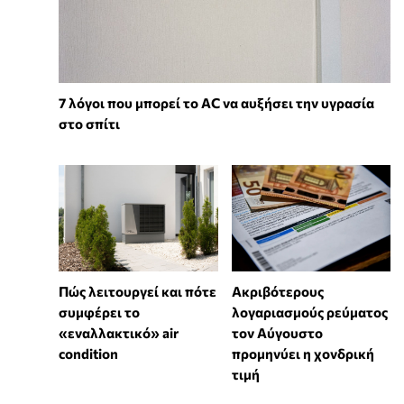
7 λόγοι που μπορεί το AC να αυξήσει την υγρασία
στο σπίτι
Πώς λειτουργεί και πότε
Ακριβότερους
συμφέρει το
λογαριασμούς ρεύματος
«εναλλακτικό» air
τον Αύγουστο
condition
προμηνύει η χονδρική
τιμή