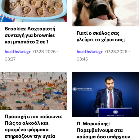
Brookies: Λαχταριστή
Γιατί ο σκύλος σας
συνταγή για brownies
γλείφει τα χέρια σας;
και μπισκότο 2 σε 1
healthstat.gr
07.28.2026 -
healthstat.gr
07.28.2026 -
03:27
03:45
Προσοχή στον καύσωνα:
Πώς το αλκοόλ και
Π. Μαρινάκης:
ορισμένα φάρμακα
Παρεμβαίνουμε στα
επηρεάζουν την υγεία
καύσιμα όσο υπάρχουν