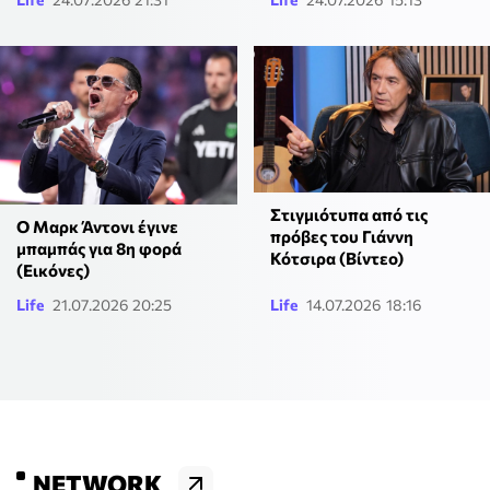
Στιγμιότυπα από τις
Ο Μαρκ Άντονι έγινε
πρόβες του Γιάννη
μπαμπάς για 8η φορά
Κότσιρα (Βίντεο)
(Εικόνες)
Life
21.07.2026 20:25
Life
14.07.2026 18:16
NETWORK