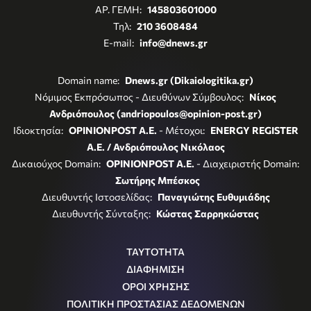
ΑΡ. ΓΕΜΗ:
145803601000
Τηλ:
210 3608484
E-mail:
info@dnews.gr
Domain name:
Dnews.gr (Dikaiologitika.gr)
Νόμιμος Εκπρόσωπος - Διευθύνων Σύμβουλος:
Νίκος
Ανδριόπουλος (andriopoulos@opinion-post.gr)
Ιδιοκτησία:
OPINIONPOST A.E.
- Μέτοχοι:
ENERGY REGISTER
Α.Ε. / Ανδριόπουλος Νικόλαος
Δικαιούχος Domain:
OPINIONPOST A.E.
- Διαχειριστής Domain:
Σωτήρης Μπέσκος
Διευθυντής Ιστοσελίδας:
Παναγιώτης Ευθυμιάδης
Διευθυντής Σύνταξης:
Κώστας Σαρρηκώστας
ΤΑΥΤΟΤΗΤΑ
ΔΙΑΦΗΜΙΣΗ
ΟΡΟΙ ΧΡΗΣΗΣ
ΠΟΛΙΤΙΚΗ ΠΡΟΣΤΑΣΙΑΣ ΔΕΔΟΜΕΝΩΝ