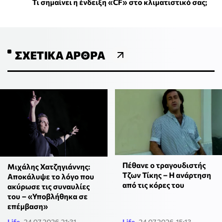
Τι σημαίνει η ένδειξη «CF» στο κλιματιστικό σας;
ΣΧΕΤΙΚΆ ΆΡΘΡΑ
Πέθανε ο τραγουδιστής
Μιχάλης Χατζηγιάννης:
Τζων Τίκης – Η ανάρτηση
Αποκάλυψε το λόγο που
από τις κόρες του
ακύρωσε τις συναυλίες
του – «Υποβλήθηκα σε
επέμβαση»
Life
24.07.2026 21:31
Life
24.07.2026 15:13