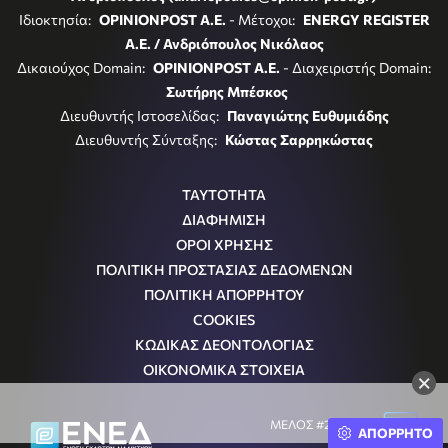
Ιδιοκτησία:
OPINIONPOST A.E.
- Μέτοχοι:
ENERGY REGISTER
Α.Ε. / Ανδριόπουλος Νικόλαος
Δικαιούχος Domain:
OPINIONPOST A.E.
- Διαχειριστής Domain:
Σωτήρης Μπέσκος
Διευθυντής Ιστοσελίδας:
Παναγιώτης Ευθυμιάδης
Διευθυντής Σύνταξης:
Κώστας Σαρρηκώστας
ΤΑΥΤΟΤΗΤΑ
ΔΙΑΦΗΜΙΣΗ
ΟΡΟΙ ΧΡΗΣΗΣ
ΠΟΛΙΤΙΚΗ ΠΡΟΣΤΑΣΙΑΣ ΔΕΔΟΜΕΝΩΝ
ΠΟΛΙΤΙΚΗ ΑΠΟΡΡΗΤΟΥ
COOKIES
ΚΩΔΙΚΑΣ ΔΕΟΝΤΟΛΟΓΙΑΣ
ΟΙΚΟΝΟΜΙΚΑ ΣΤΟΙΧΕΙΑ
×
ΜΕΛΟΣ #242054
ΑΠΟΡΡΗΤΟ
Μ.Η.Τ.