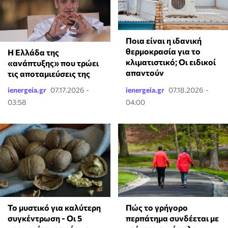
Ποια είναι η ιδανική
θερμοκρασία για το
Η Ελλάδα της
κλιματιστικό; Οι ειδικοί
«ανάπτυξης» που τρώει
απαντούν
τις αποταμιεύσεις της
ienergeia.gr
07.17.2026 -
ienergeia.gr
07.18.2026 -
03:58
04:00
Το μυστικό για καλύτερη
Πώς το γρήγορο
συγκέντρωση - Οι 5
περπάτημα συνδέεται με