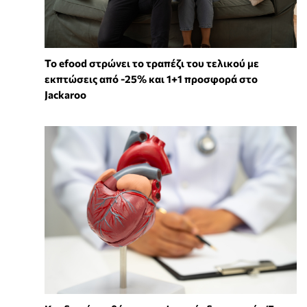
Το efood στρώνει το τραπέζι του τελικού με
εκπτώσεις από -25% και 1+1 προσφορά στο
Jackaroo