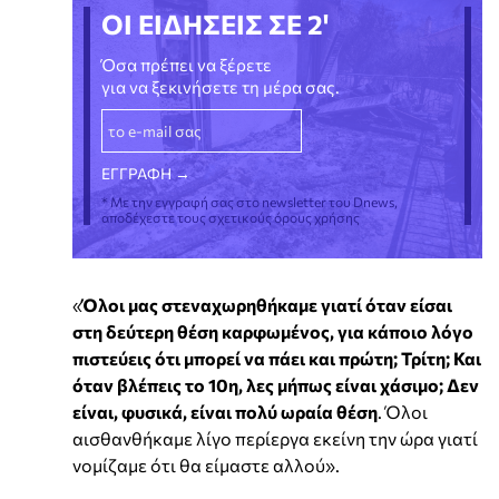
ΟΙ ΕΙΔΗΣΕΙΣ ΣΕ 2'
Όσα πρέπει να ξέρετε
για να ξεκινήσετε τη μέρα σας.
* Με την εγγραφή σας στο newsletter του Dnews,
αποδέχεστε τους σχετικούς όρους χρήσης
«
Όλοι μας στεναχωρηθήκαμε γιατί όταν είσαι
στη δεύτερη θέση καρφωμένος, για κάποιο λόγο
πιστεύεις ότι μπορεί να πάει και πρώτη; Τρίτη; Και
όταν βλέπεις το 10η, λες μήπως είναι χάσιμο; Δεν
είναι, φυσικά, είναι πολύ ωραία θέση
. Όλοι
αισθανθήκαμε λίγο περίεργα εκείνη την ώρα γιατί
νομίζαμε ότι θα είμαστε αλλού».