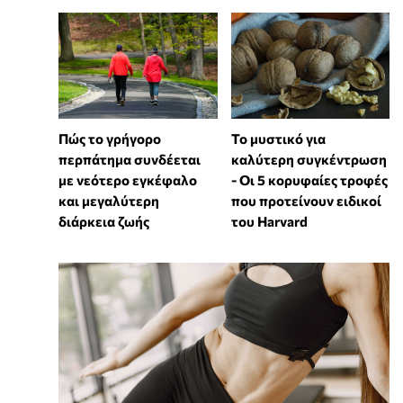
Πώς το γρήγορο
Το μυστικό για
περπάτημα συνδέεται
καλύτερη συγκέντρωση
με νεότερο εγκέφαλο
- Οι 5 κορυφαίες τροφές
και μεγαλύτερη
που προτείνουν ειδικοί
διάρκεια ζωής
του Harvard