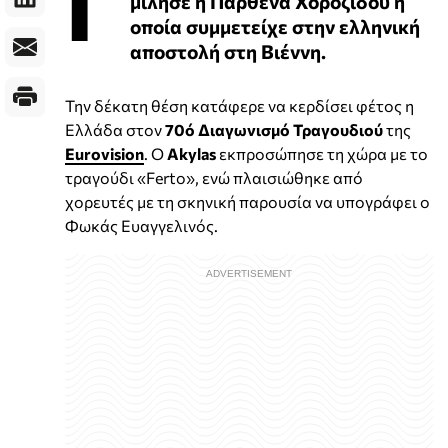
Γ
μίλησε η Παρθένα Χοροζίδου η
οποία συμμετείχε στην ελληνική
αποστολή στη Βιέννη.
Την δέκατη θέση κατάφερε να κερδίσει φέτος η
Ελλάδα στον
70ό Διαγωνισμό Τραγουδιού
της
Eurovision
. Ο
Akylas
εκπροσώπησε τη χώρα με το
τραγούδι «Ferto», ενώ πλαισιώθηκε από
χορευτές με τη σκηνική παρουσία να υπογράφει ο
Φωκάς Ευαγγελινός.