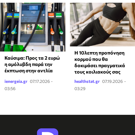
Η 10λεπτη προπόνηση
Καύσιμα: Προς τα 2 ευρώ
κορμού που θα
η αμόλυβδη παρά την
δοκιμάσει πραγματικά
έκπτωση στην αντλία
τους κοιλιακούς σας
ienergeia.gr
07.17.2026 -
healthstat.gr
07.19.2026 -
03:56
03:29