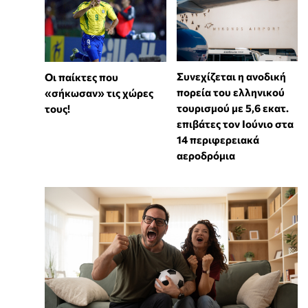
Συνεχίζεται η ανοδική
Οι παίκτες που
πορεία του ελληνικού
«σήκωσαν» τις χώρες
τουρισμού με 5,6 εκατ.
τους!
επιβάτες τον Ιούνιο στα
14 περιφερειακά
αεροδρόμια