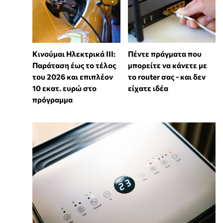
Κινούμαι Ηλεκτρικά ΙΙΙ:
Πέντε πράγματα που
Παράταση έως το τέλος
μπορείτε να κάνετε με
του 2026 και επιπλέον
το router σας - και δεν
10 εκατ. ευρώ στο
είχατε ιδέα
πρόγραμμα