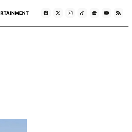
ΡΟΗ ΕΙΔΗΣΕΩΝ
T
NEWS IN ENGLISH
Games
ERTAINMENT