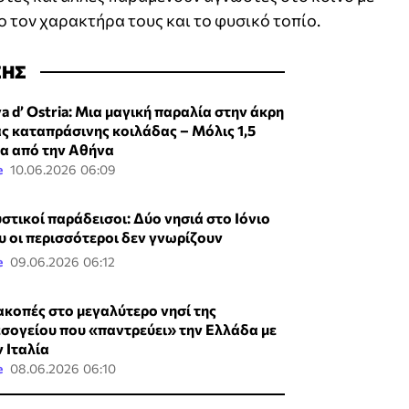
 τον χαρακτήρα τους και το φυσικό τοπίο.
ΣΗΣ
va d’ Ostria: Μια μαγική παραλία στην άκρη
ας καταπράσινης κοιλάδας – Μόλις 1,5
α από την Αθήνα
e
10.06.2026 06:09
στικοί παράδεισοι: Δύο νησιά στο Ιόνιο
υ οι περισσότεροι δεν γνωρίζουν
e
09.06.2026 06:12
ακοπές στο μεγαλύτερο νησί της
σογείου που «παντρεύει» την Ελλάδα με
ν Ιταλία
e
08.06.2026 06:10