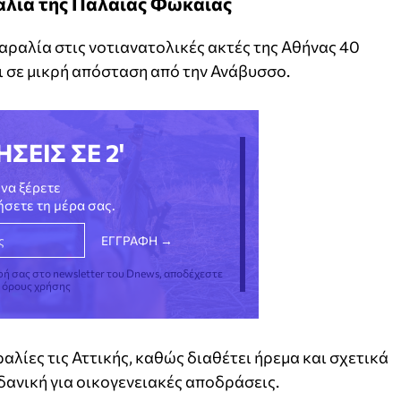
λία της Παλαιάς Φώκαιας
παραλία στις νοτιανατολικές ακτές της Αθήνας 40
ι σε μικρή απόσταση από την Ανάβυσσο.
ΗΣΕΙΣ ΣΕ 2'
να ξέρετε
νήσετε τη μέρα σας.
φή σας στο newsletter του Dnews, αποδέχεστε
ς όρους χρήσης
ραλίες τις Αττικής, καθώς διαθέτει ήρεμα και σχετικά
ιδανική για οικογενειακές αποδράσεις.