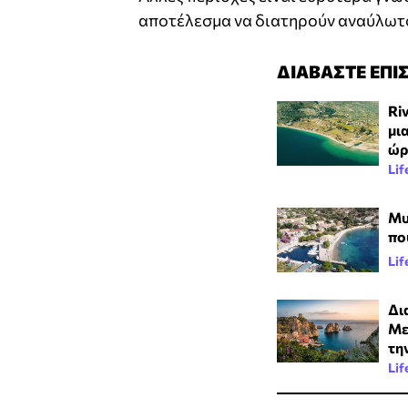
αποτέλεσμα να διατηρούν αναύλωτο
ΔΙΑΒΑΣΤΕ ΕΠΙ
Ri
μι
ώρ
Lif
Μυ
πο
Lif
Δι
Με
τη
Lif