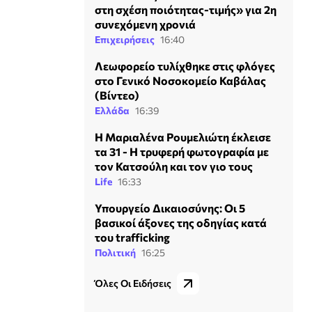
στη σχέση ποιότητας-τιμής» για 2η
συνεχόμενη χρονιά
Επιχειρήσεις
16:40
Λεωφορείο τυλίχθηκε στις φλόγες
στο Γενικό Νοσοκομείο Καβάλας
(Βίντεο)
Ελλάδα
16:39
Η Μαριαλένα Ρουμελιώτη έκλεισε
τα 31 - Η τρυφερή φωτογραφία με
τον Κατσούλη και τον γιο τους
Life
16:33
Υπουργείο Δικαιοσύνης: Οι 5
βασικοί άξονες της οδηγίας κατά
του trafficking
Πολιτική
16:25
Όλες Οι Ειδήσεις