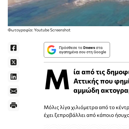
Φωτογραφία: Youtube Screenshot
Πρόσθεσε το
Dnews
στα
αγαπημένα σου στη Google
Μ
ία από τις δημοφ
Αττικής που φημί
αμμώδη ακτογραμ
Μόλις λίγα χιλιόμετρα από το κέντ
έχει ξεπροβάλλει από κάποιο ήσυχ