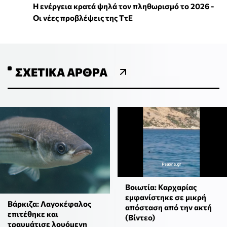
Η ενέργεια κρατά ψηλά τον πληθωρισμό το 2026 -
Οι νέες προβλέψεις της ΤτΕ
ΣΧΕΤΙΚΆ ΆΡΘΡΑ
Βοιωτία: Καρχαρίας
εμφανίστηκε σε μικρή
Βάρκιζα: Λαγοκέφαλος
απόσταση από την ακτή
επιτέθηκε και
(Βίντεο)
τραυμάτισε λουόμενη