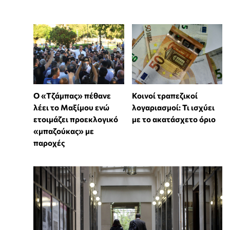
Ο «Τζάμπας» πέθανε
Κοινοί τραπεζικοί
λέει το Μαξίμου ενώ
λογαριασμοί: Τι ισχύει
ετοιμάζει προεκλογικό
με το ακατάσχετο όριο
«μπαζούκας» με
παροχές