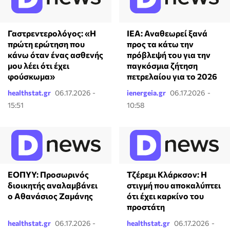
Γαστρεντερολόγος: «Η
ΙΕΑ: Αναθεωρεί ξανά
πρώτη ερώτηση που
προς τα κάτω την
κάνω όταν ένας ασθενής
πρόβλεψή του για την
μου λέει ότι έχει
παγκόσμια ζήτηση
φούσκωμα»
πετρελαίου για το 2026
healthstat.gr
06.17.2026 -
ienergeia.gr
06.17.2026 -
15:51
10:58
ΕΟΠΥΥ: Προσωρινός
Τζέρεμι Κλάρκσον: Η
διοικητής αναλαμβάνει
στιγμή που αποκαλύπτει
ο Αθανάσιος Ζαμάνης
ότι έχει καρκίνο του
προστάτη
healthstat.gr
06.17.2026 -
healthstat.gr
06.17.2026 -