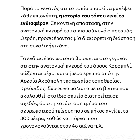
Παρά το γεγονός ότι το τοπίο μπορεί να μαγέψει
κάθε επισκέπτη,
η ιστορία του τόπου κινεί το
ενδιαφέρον
. Σε κοντινή απόσταση, στην
ανατολική πλευρά του οικισμού κυλά ο ποταμός
Ωερόη, προσφέροντας μία διαφορετική διάσταση
στη συνολική εικόνα.
Το ενδιαφέρον ωστόσο βρίσκεται στο γεγονός
ότι στην ανατολική πλευρά του όρους Κορομπλί,
σώζονται μέχρι και σήμερα ερείπια από την
Αρχαία Ακρόπολη της αρχαίας τοποθεσίας,
Κρεύσιδος. Σύμφωνα μάλιστα με το βίντεο που
ακολουθεί, στο ίδιο σημείο διατηρείται σε
σχεδόν, άριστη κατάσταση τμήμα του
οχυρωματικού τείχους που σε μήκος αγγίζει τα
300 μέτρα, καθώς και πύργοι που
χρονολογούνται στον 4ο αιώνα π.Χ.