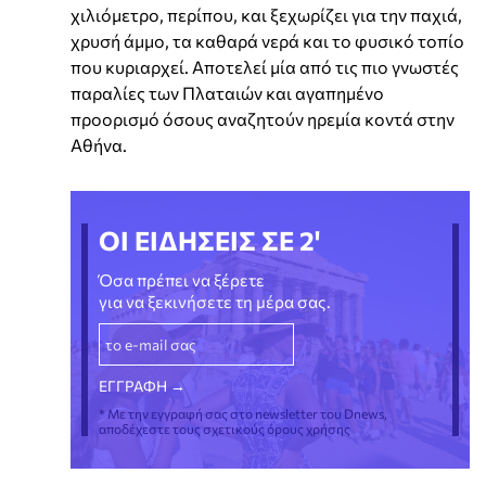
χιλιόμετρο, περίπου, και ξεχωρίζει για την παχιά,
χρυσή άμμο, τα καθαρά νερά και το φυσικό τοπίο
που κυριαρχεί. Αποτελεί μία από τις πιο γνωστές
παραλίες των Πλαταιών και αγαπημένο
προορισμό όσους αναζητούν ηρεμία κοντά στην
Αθήνα.
ΟΙ ΕΙΔΗΣΕΙΣ ΣΕ 2'
Όσα πρέπει να ξέρετε
για να ξεκινήσετε τη μέρα σας.
* Με την εγγραφή σας στο newsletter του Dnews,
αποδέχεστε τους σχετικούς όρους χρήσης