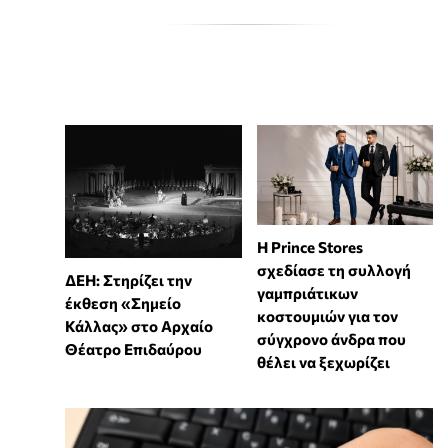
Η Prince Stores
σχεδίασε τη συλλογή
ΔΕΗ: Στηρίζει την
γαμπριάτικων
έκθεση «Σημείο
κοστουμιών για τον
Κάλλας» στο Αρχαίο
σύγχρονο άνδρα που
Θέατρο Επιδαύρου
θέλει να ξεχωρίζει