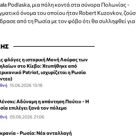
iała Podlaska, μια πόλη κοντά στα σύνορα Πολωνίας -
γματικό όνομα του οποίου ήταν Robert Kuzovkov, ζούσ
δρασε από τη Ρωσία με τον φόβο ότι θα συλληφθεί για
ΣΗΣ
ις φλόγες η ιστορική Μονή Λαύρας των
ηλαίων στο Κίεβο: Χτυπήθηκε από
ερικανικό Patriot, ισχυρίζεται η Ρωσία
ίντεο)
εθνή
15.06.2026 13:18
λένσκι: Αδύναμη η απάντηση Πούτιν - Η
σία επιλέγει ξανά τον πόλεμο
εθνή
05.06.2026 21:06
κρανία - Ρωσία: Νέα ανταλλαγή