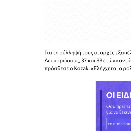
Για τη σύλληψή τους οι αρχές εξα
Λευκορώσους, 37 και 33 ετών κοντά 
πρόσθεσε ο Kozak. «Ελέγχεται ο ρό
ΟΙ ΕΙΔ
Όσα πρέπει 
για να ξεκι