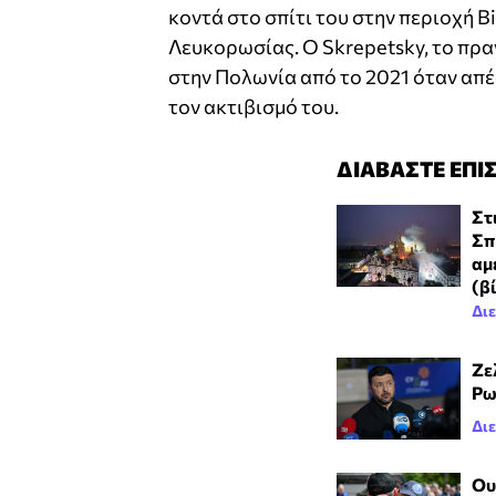
κοντά στο σπίτι του στην περιοχή B
Λευκορωσίας. Ο Skrepetsky, το πρα
στην Πολωνία από το 2021 όταν απέ
τον ακτιβισμό του.
ΔΙΑΒΑΣΤΕ ΕΠΙ
Στ
Σπ
αμ
(β
Δι
Ζε
Ρω
Δι
Ου