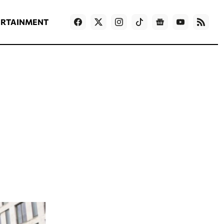
ΡΟΗ ΕΙΔΗΣΕΩΝ
T
NEWS IN ENGLISH
Games
ERTAINMENT