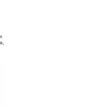
σε
k,