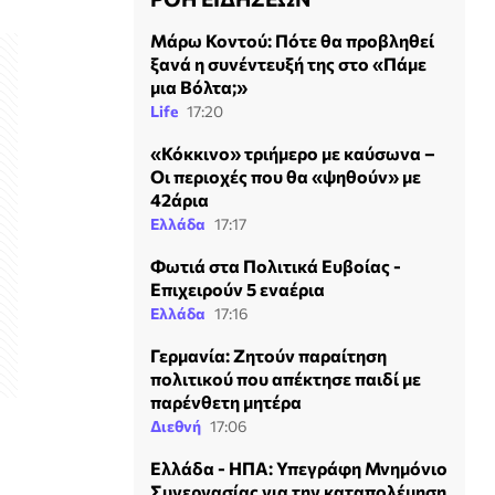
Μάρω Κοντού: Πότε θα προβληθεί
ξανά η συνέντευξή της στο «Πάμε
μια Βόλτα;»
Life
17:20
«Κόκκινο» τριήμερο με καύσωνα –
Οι περιοχές που θα «ψηθούν» με
42άρια
Ελλάδα
17:17
Φωτιά στα Πολιτικά Ευβοίας -
Επιχειρούν 5 εναέρια
Ελλάδα
17:16
Γερμανία: Ζητούν παραίτηση
πολιτικού που απέκτησε παιδί με
παρένθετη μητέρα
Διεθνή
17:06
Ελλάδα - ΗΠΑ: Υπεγράφη Μνημόνιο
Συνεργασίας για την καταπολέμηση