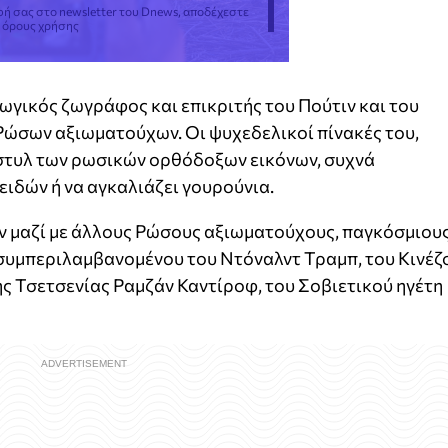
φή σας στο newsletter του Dnews, αποδέχεστε
ς όρους χρήσης
ωγικός ζωγράφος και επικριτής του Πούτιν και του
Ρώσων αξιωματούχων. Οι ψυχεδελικοί πίνακές του,
στυλ των ρωσικών ορθόδοξων εικόνων, συχνά
ειδών ή να αγκαλιάζει γουρούνια.
ιν μαζί με άλλους Ρώσους αξιωματούχους, παγκόσμιου
 συμπεριλαμβανομένου του Ντόναλντ Τραμπ, του Κινέζ
ης Τσετσενίας Ραμζάν Καντίροφ, του Σοβιετικού ηγέτη