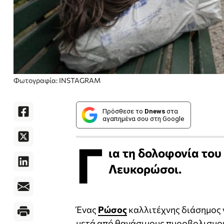
Φωτογραφία: INSTAGRAM
Πρόσθεσε το
Dnews
στα
αγαπημένα σου στη Google
Γ
ια τη δολοφονία το
Λευκορώσοι.
Ένας
Ρώσος
καλλιτέχνης διάσημος γ
μετά από θανάσιμους πυροβολισμού