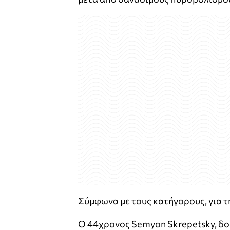
Σύμφωνα με τους κατήγορους, για 
Ο 44χρονος Semyon Skrepetsky, δο