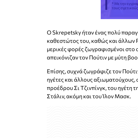
* Με την εγγρα
τους σχετικού
Ο Skrepetsky ήταν ένας πολύ παραγ
καθεστώτος του, καθώς και άλλων 
μερικές φορές ζωγραφισμένοι στο 
απεικόνιζαν τον Πούτιν με μύτη βοο
Επίσης, συχνά ζωγράφιζε τον Πούτ
ηγέτες και άλλους αξιωματούχους,
προέδρου Σι Τζινπίνγκ, του ηγέτη τ
Στάλιν, ακόμη και του Ίλον Μασκ.