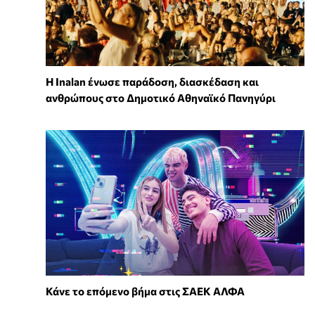
Η Inalan ένωσε παράδοση, διασκέδαση και
ανθρώπους στο Δημοτικό Αθηναϊκό Πανηγύρι
Κάνε το επόμενο βήμα στις ΣΑΕΚ ΑΛΦΑ