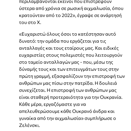
περιλαμβάνονται εκείνοι που επιστρέφουν
ύστερα από χρόνια σε ρωσική αιχμαλωσία, όπου
κρατούνταν από το 2022», έγραψε σε ανάρτησή
του στο Χ.
«Ευχαριστώ όλους όσοι το κατέστησαν αυτό
δυνατό: την ομάδα που εργάζεται για τις
ανταλλαγές και τους εταίρους μας. Και ειδικές
ευχαριστίες στους πολεμιστές που λειτουργούν
στο ταμείο ανταλλαγών μας - που, μέσω της
δύναμής τους και των επιτευγμάτων τους στην
πρώτη γραμμή, εξασφαλίζουν την επιστροφή των
ανθρώπων μας πίσω στην πατρίδα. Η δουλειά
συνεχίζεται. Η επιστροφή των ανθρώπων μας
είναι σταθερή προτεραιότητα για την Ουκρανία.
Κάθε μέρα, εργαζόμαστε για να
απελευθερώσουμε κάθε Ουκρανό άνδρα και
γυναίκα από την αιχμαλωσία» συμπλήρωσε ο
Ζελένσκι.