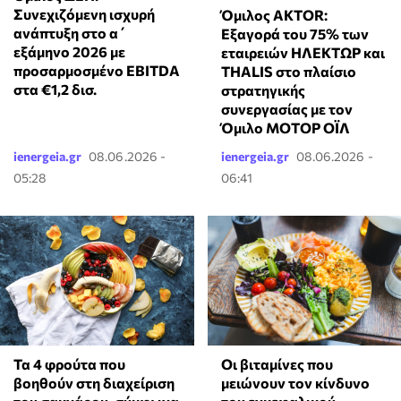
Συνεχιζόμενη ισχυρή
Όμιλος AKTOR:
ανάπτυξη στο α΄
Εξαγορά του 75% των
εξάμηνο 2026 με
εταιρειών ΗΛΕΚΤΩΡ και
προσαρμοσμένο EBITDA
THALIS στο πλαίσιο
στα €1,2 δισ.
στρατηγικής
συνεργασίας με τον
Όμιλο ΜΟΤΟΡ ΟΪΛ
ienergeia.gr
08.06.2026 -
ienergeia.gr
08.06.2026 -
05:28
06:41
Τα 4 φρούτα που
Οι βιταμίνες που
βοηθούν στη διαχείριση
μειώνουν τον κίνδυνο