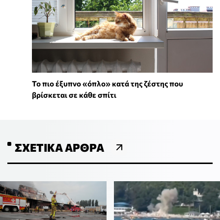
To πιο έξυπνο «όπλο» κατά της ζέστης που
βρίσκεται σε κάθε σπίτι
ΣΧΕΤΙΚΆ ΆΡΘΡΑ