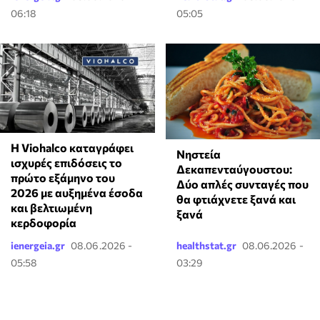
06:18
05:05
Η Viohalco καταγράφει
Νηστεία
ισχυρές επιδόσεις το
Δεκαπενταύγουστου:
πρώτο εξάμηνο του
Δύο απλές συνταγές που
2026 με αυξημένα έσοδα
θα φτιάχνετε ξανά και
και βελτιωμένη
ξανά
κερδοφορία
ienergeia.gr
08.06.2026 -
healthstat.gr
08.06.2026 -
05:58
03:29