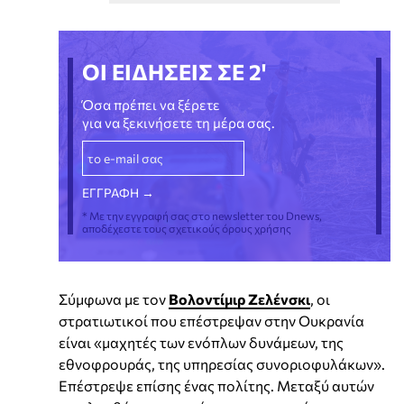
ΟΙ ΕΙΔΗΣΕΙΣ ΣΕ 2'
Όσα πρέπει να ξέρετε
για να ξεκινήσετε τη μέρα σας.
* Με την εγγραφή σας στο newsletter του Dnews,
αποδέχεστε τους σχετικούς όρους χρήσης
Σύμφωνα με τον
Βολοντίμιρ Ζελένσκι
, οι
στρατιωτικοί που επέστρεψαν στην Ουκρανία
είναι «μαχητές των ενόπλων δυνάμεων, της
εθνοφρουράς, της υπηρεσίας συνοριοφυλάκων».
Επέστρεψε επίσης ένας πολίτης. Μεταξύ αυτών