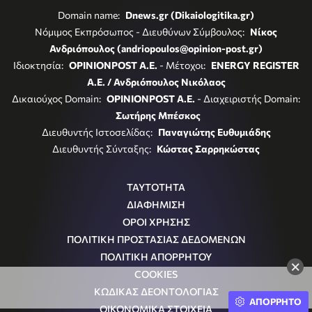
Domain name:
Dnews.gr (Dikaiologitika.gr)
Νόμιμος Εκπρόσωπος - Διευθύνων Σύμβουλος:
Νίκος
Ανδριόπουλος (andriopoulos@opinion-post.gr)
Ιδιοκτησία:
OPINIONPOST A.E.
- Μέτοχοι:
ENERGY REGISTER
Α.Ε. / Ανδριόπουλος Νικόλαος
Δικαιούχος Domain:
OPINIONPOST A.E.
- Διαχειριστής Domain:
Σωτήρης Μπέσκος
Διευθυντής Ιστοσελίδας:
Παναγιώτης Ευθυμιάδης
Διευθυντής Σύνταξης:
Κώστας Σαρρηκώστας
ΤΑΥΤΟΤΗΤΑ
ΔΙΑΦΗΜΙΣΗ
ΟΡΟΙ ΧΡΗΣΗΣ
ΠΟΛΙΤΙΚΗ ΠΡΟΣΤΑΣΙΑΣ ΔΕΔΟΜΕΝΩΝ
ΠΟΛΙΤΙΚΗ ΑΠΟΡΡΗΤΟΥ
×
COOKIES
ΚΩΔΙΚΑΣ ΔΕΟΝΤΟΛΟΓΙΑΣ
ΑΠΟΡΡΗΤΟ
ΟΙΚΟΝΟΜΙΚΑ ΣΤΟΙΧΕΙΑ