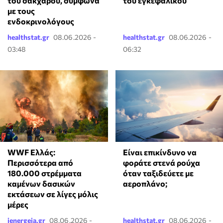
του σακχάρου, σύμφωνα
του εγκεφαλικού
με τους
ενδοκρινολόγους
healthstat.gr
08.06.2026 -
healthstat.gr
08.06.2026 -
03:48
06:32
WWF Ελλάς:
⁠Είναι επικίνδυνο να
Περισσότερα από
φοράτε στενά ρούχα
180.000 στρέμματα
όταν ταξιδεύετε με
καμένων δασικών
αεροπλάνο;
εκτάσεων σε λίγες μόλις
μέρες
ienergeia.gr
08.06.2026 -
healthstat.gr
08.06.2026 -