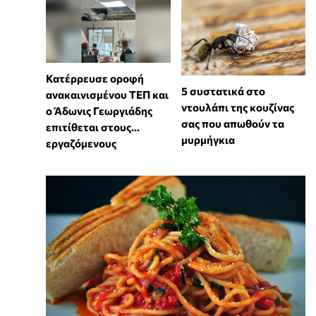
Κατέρρευσε οροφή
⁠5 συστατικά στο
ανακαινισμένου ΤΕΠ και
ντουλάπι της κουζίνας
ο Άδωνις Γεωργιάδης
σας που απωθούν τα
επιτίθεται στους...
μυρμήγκια
εργαζόμενους