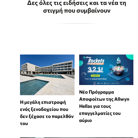
Δες όλες τις ειδήσεις και τα νέα τη
στιγμή που συμβαίνουν
Νέο Πρόγραμμα
Αποφοίτων της Allwyn
Η μεγάλη επιστροφή
Hellas για τους
ενός ξενοδοχείου που
επαγγελματίες του
δεν ξέχασε το παρελθόν
αύριο
του