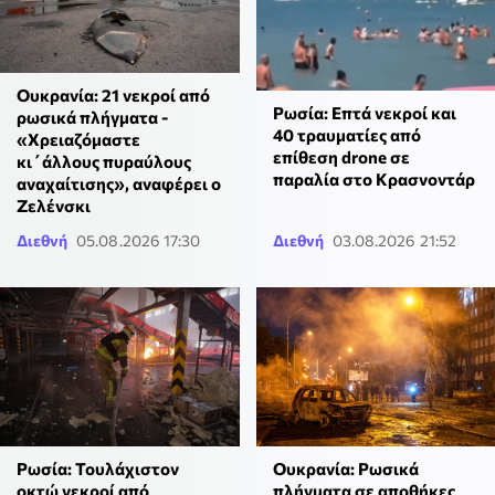
Ουκρανία: 21 νεκροί από
Ρωσία: Επτά νεκροί και
ρωσικά πλήγματα -
40 τραυματίες από
«Χρειαζόμαστε
επίθεση drone σε
κι΄άλλους πυραύλους
παραλία στο Κρασνοντάρ
αναχαίτισης», αναφέρει ο
Ζελένσκι
Διεθνή
05.08.2026 17:30
Διεθνή
03.08.2026 21:52
Ρωσία: Τουλάχιστον
Ουκρανία: Ρωσικά
οκτώ νεκροί από
πλήγματα σε αποθήκες