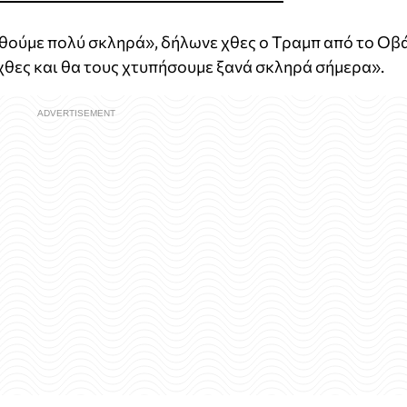
εθούμε πολύ σκληρά», δήλωνε χθες ο Τραμπ από το Οβ
χθες και θα τους χτυπήσουμε ξανά σκληρά σήμερα».