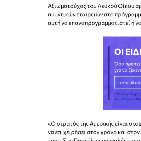
Αξιωματούχος του Λευκού Οίκου αρ
αμυντικών εταιρειών στο πρόγραμμα
αυτή να επαναπρογραμματιστεί ή ν
ΟΙ ΕΙΔ
Όσα πρέπει 
για να ξεκι
* Με την εγγρα
τους σχετικού
«Ο στρατός της Αμερικής είναι ο ισ
να επιχειρήσει στον χρόνο και στο
του ο Σον Παρνέλ, επικεφαλής εκ