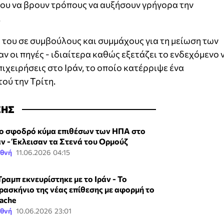
νου να βρουν τρόπους να αυξήσουν γρήγορα την
.
 του σε συμβούλους και συμμάχους για τη μείωση των
 οι πηγές - ιδιαίτερα καθώς εξετάζει το ενδεχόμενο 
ιχειρήσεις στο Ιράν, το οποίο κατέρριψε ένα
ού την Τρίτη.
ΣΗΣ
ο σφοδρό κύμα επιθέσων των ΗΠΑ στο
άν - Έκλεισαν τα Στενά του Ορμούζ
εθνή
11.06.2026 04:15
Τραμπ εκνευρίστηκε με το Ιράν - Το
ρασκήνιο της νέας επίθεσης με αφορμή το
ache
εθνή
10.06.2026 23:01