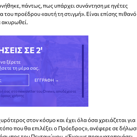
νήθηκε, πάντως, πως υπάρχει συνάντηση με ηγέτες
 του προέδρου «αυτή τη στιγμή». Είναι επίσης πιθανό
α ακυρωθεί.
ΗΣΕΙΣ ΣΕ 2'
να ξέρετε
νήσετε τη μέρα σας.
φή σας στο newsletter του Dnews, αποδέχεστε
ς όρους χρήσης
χυρότερος στον κόσμο και έχει όλα όσα χρειάζεται για
ν τόπο που θα επιλέξει ο Πρόεδρος», ανέφερε σε δήλωσ
πρόσωπος του Πενταγώνου. «Έχουμε πραγματοποιήσει