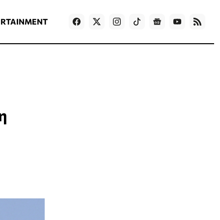
ΡΟΗ ΕΙΔΗΣΕΩΝ
T
NEWS IN ENGLISH
Games
ERTAINMENT
η