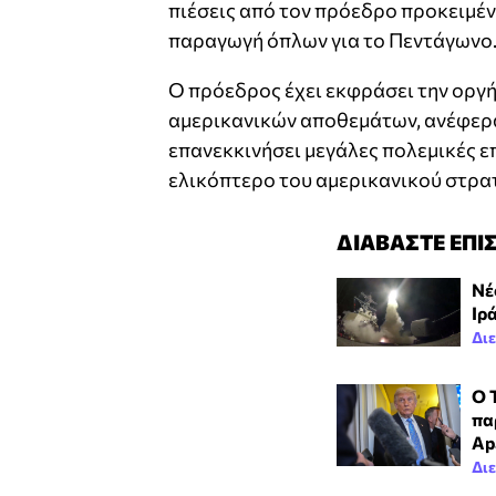
πιέσεις από τον πρόεδρο προκειμέ
παραγωγή όπλων για το Πεντάγωνο
Ο πρόεδρος έχει εκφράσει την οργή
αμερικανικών αποθεμάτων, ανέφεραν
επανεκκινήσει μεγάλες πολεμικές επ
ελικόπτερο του αμερικανικού στρατ
ΔΙΑΒΑΣΤΕ ΕΠΙ
Νέ
Ιρ
Δι
Ο 
πα
Ap
Δι