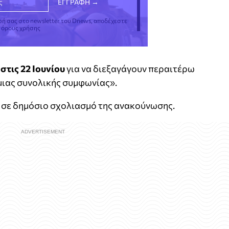
φή σας στο newsletter του Dnews, αποδέχεστε
ς όρους χρήσης
στις 22 Ιουνίου
για να διεξαγάγουν περαιτέρω
 μιας συνολικής συμφωνίας».
ί σε δημόσιο σχολιασμό της ανακούνωσης.