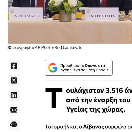
Φωτογραφία: AP Photo/Rod Lamkey, Jr.
Πρόσθεσε το
Dnews
στα
αγαπημένα σου στη Google
Τ
ουλάχιστον 3.516 ά
από την έναρξη του
Υγείας της χώρας.
Το Ισραήλ και ο
Λίβανος
συμφώνησαν