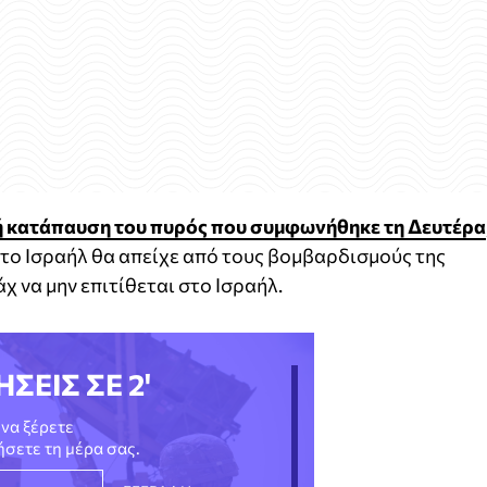
ή κατάπαυση του πυρός που συμφωνήθηκε τη Δευτέρα
ι το Ισραήλ θα απείχε από τους βομβαρδισμούς της
 να μην επιτίθεται στο Ισραήλ.
ΗΣΕΙΣ ΣΕ 2'
να ξέρετε
νήσετε τη μέρα σας.