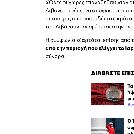
«Όλες οι χώρες επαναβεβαίωσαν ότι
Λιβάνου πρέπει να αποφασιστεί από
απόπειρα, από οποιοδήποτε κράτος 
του Λιβάνου», αναφέρεται στην αν
Η συμφωνία εξαρτάται επίσης από 
από την περιοχή που ελέγχει το Ισ
σύνορα.
ΔΙΑΒΑΣΤΕ ΕΠΙ
Τα
Υψ
μετ
Δι
Ο 
συ
αλ