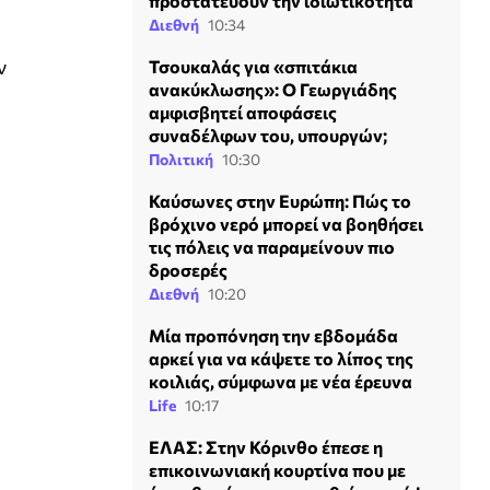
προστατεύουν την ιδιωτικότητα
Διεθνή
10:34
ν
Τσουκαλάς για «σπιτάκια
ανακύκλωσης»: Ο Γεωργιάδης
αμφισβητεί αποφάσεις
συναδέλφων του, υπουργών;
Πολιτική
10:30
Καύσωνες στην Ευρώπη: Πώς το
βρόχινο νερό μπορεί να βοηθήσει
τις πόλεις να παραμείνουν πιο
δροσερές
Διεθνή
10:20
Μία προπόνηση την εβδομάδα
αρκεί για να κάψετε το λίπος της
κοιλιάς, σύμφωνα με νέα έρευνα
Life
10:17
ΕΛΑΣ: Στην Κόρινθο έπεσε η
επικοινωνιακή κουρτίνα που με