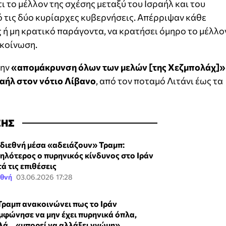
 το μέλλον της σχέσης μεταξύ του Ισραήλ και του
 τις δύο κυρίαρχες κυβερνήσεις. Απέρριψαν κάθε
ή μη κρατικό παράγοντα, να κρατήσει όμηρο το μέλλο
ακοίνωση.
την
«απομάκρυνση όλων των μελών [της Χεζμπολάχ]»
ραήλ στον νότιο Λίβανο
, από τον ποταμό Λιτάνι έως τα
ΣΗΣ
 διεθνή μέσα «αδειάζουν» Τραμπ:
ηλότερος ο πυρηνικός κίνδυνος στο Ιράν
ά τις επιθέσεις
εθνή
03.06.2026 17:28
Τραμπ ανακοινώνει πως το Ιράν
μφώνησε να μην έχει πυρηνικά όπλα,
λά... «μπορεί να αλλάξει γνώμη»