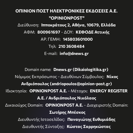
ΟΠΙΝΙΟΝ ΠΟΣΤ ΗΛΕΚΤΡΟΝΙΚΕΣ ΕΚΔΟΣΕΙΣ Α.Ε.
"OPINIONPOST"
Διεύθυνση:
Ιπποκράτους 2, Αθήνα, 10679, Ελλάδα
ΑΦΜ:
800961697
- ΔΟΥ:
ΚΕΦΟΔΕ Αττικής
ΑΡ. ΓΕΜΗ:
145803601000
Τηλ:
210 3608484
E-mail:
info@dnews.gr
Domain name:
Dnews.gr (Dikaiologitika.gr)
Νόμιμος Εκπρόσωπος - Διευθύνων Σύμβουλος:
Νίκος
Ανδριόπουλος (andriopoulos@opinion-post.gr)
Ιδιοκτησία:
OPINIONPOST A.E.
- Μέτοχοι:
ENERGY REGISTER
Α.Ε. / Ανδριόπουλος Νικόλαος
Δικαιούχος Domain:
OPINIONPOST A.E.
- Διαχειριστής Domain:
Σωτήρης Μπέσκος
Διευθυντής Ιστοσελίδας:
Παναγιώτης Ευθυμιάδης
Διευθυντής Σύνταξης:
Κώστας Σαρρηκώστας