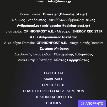
E-mail:
info@dnews.gr
Domain name:
Dnews.gr (Dikaiologitika.gr)
Νόμιμος Εκπρόσωπος - Διευθύνων Σύμβουλος:
Νίκος
Ανδριόπουλος (andriopoulos@opinion-post.gr)
Ιδιοκτησία:
OPINIONPOST A.E.
- Μέτοχοι:
ENERGY REGISTER
Α.Ε. / Ανδριόπουλος Νικόλαος
Δικαιούχος Domain:
OPINIONPOST A.E.
- Διαχειριστής Domain:
Σωτήρης Μπέσκος
Διευθυντής Ιστοσελίδας:
Παναγιώτης Ευθυμιάδης
Διευθυντής Σύνταξης:
Κώστας Σαρρηκώστας
ΤΑΥΤΟΤΗΤΑ
ΔΙΑΦΗΜΙΣΗ
ΟΡΟΙ ΧΡΗΣΗΣ
ΠΟΛΙΤΙΚΗ ΠΡΟΣΤΑΣΙΑΣ ΔΕΔΟΜΕΝΩΝ
ΠΟΛΙΤΙΚΗ ΑΠΟΡΡΗΤΟΥ
COOKIES
ΑΠΟΡΡΗΤΟ