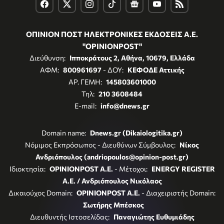
ΟΠΙΝΙΟΝ ΠΟΣΤ ΗΛΕΚΤΡΟΝΙΚΕΣ ΕΚΔΟΣΕΙΣ Α.Ε.
"OPINIONPOST"
Διεύθυνση:
Ιπποκράτους 2, Αθήνα, 10679, Ελλάδα
ΑΦΜ:
800961697
- ΔΟΥ:
ΚΕΦΟΔΕ Αττικής
ΑΡ. ΓΕΜΗ:
145803601000
Τηλ:
210 3608484
E-mail:
info@dnews.gr
Domain name:
Dnews.gr (Dikaiologitika.gr)
Νόμιμος Εκπρόσωπος - Διευθύνων Σύμβουλος:
Νίκος
Ανδριόπουλος (andriopoulos@opinion-post.gr)
Ιδιοκτησία:
OPINIONPOST A.E.
- Μέτοχοι:
ENERGY REGISTER
Α.Ε. / Ανδριόπουλος Νικόλαος
Δικαιούχος Domain:
OPINIONPOST A.E.
- Διαχειριστής Domain:
Σωτήρης Μπέσκος
Διευθυντής Ιστοσελίδας:
Παναγιώτης Ευθυμιάδης