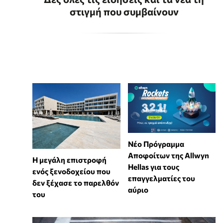
στιγμή που συμβαίνουν
Νέο Πρόγραμμα
Αποφοίτων της Allwyn
Η μεγάλη επιστροφή
Hellas για τους
ενός ξενοδοχείου που
επαγγελματίες του
δεν ξέχασε το παρελθόν
αύριο
του