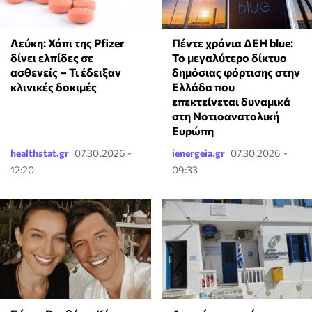
Λεύκη: Χάπι της Pfizer
Πέντε χρόνια ΔΕΗ blue:
δίνει ελπίδες σε
Το μεγαλύτερο δίκτυο
ασθενείς – Τι έδειξαν
δημόσιας φόρτισης στην
κλινικές δοκιμές
Ελλάδα που
επεκτείνεται δυναμικά
στη Νοτιοανατολική
Ευρώπη
healthstat.gr
07.30.2026 -
ienergeia.gr
07.30.2026 -
12:20
09:33