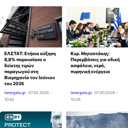
ΕΛΣΤΑΤ: Ετήσια αύξηση
Κυρ. Μητσοτάκης:
8,8% παρουσίασε ο
Παρεμβάσεις για οδική
δείκτης τιμών
ασφάλεια, νερό,
παραγωγού στη
πυρηνική ενέργεια
Βιομηχανία τον Ιούνιου
του 2026
ienergeia.gr
07.30.2026 -
ienergeia.gr
07.30.2026 -
10:42
10:39