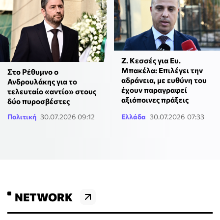
Ζ. Κεσσές για Ευ.
Μπακέλα: Επιλέγει την
Στο Ρέθυμνο ο
αδράνεια, με ευθύνη του
Ανδρουλάκης για το
έχουν παραγραφεί
τελευταίο «αντίο» στους
αξιόποινες πράξεις
δύο πυροσβέστες
Πολιτική
30.07.2026 09:12
Ελλάδα
30.07.2026 07:33
NETWORK