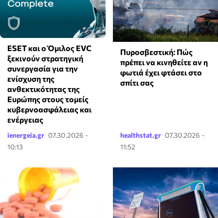
ESET και ο Όμιλος EVC
Πυροσβεστική: Πώς
ξεκινούν στρατηγική
πρέπει να κινηθείτε αν η
συνεργασία για την
φωτιά έχει φτάσει στο
ενίσχυση της
σπίτι σας
ανθεκτικότητας της
Ευρώπης στους τομείς
κυβερνοασφάλειας και
ενέργειας
ienergeia.gr
07.30.2026 -
healthstat.gr
07.30.2026 -
10:13
11:52