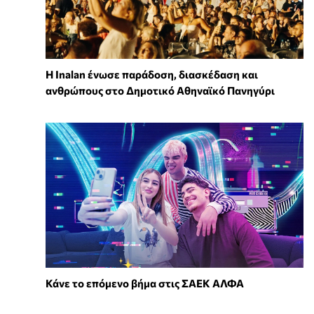
Η Inalan ένωσε παράδοση, διασκέδαση και
ανθρώπους στο Δημοτικό Αθηναϊκό Πανηγύρι
Κάνε το επόμενο βήμα στις ΣΑΕΚ ΑΛΦΑ