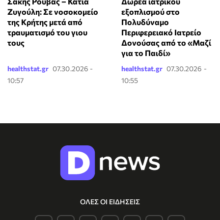
Σάκης Ρουβάς – Κάτια
Δωρεά ιατρικού
Ζυγούλη: Σε νοσοκομείο
εξοπλισμού στο
της Κρήτης μετά από
Πολυδύναμο
τραυματισμό του γιου
Περιφερειακό Ιατρείο
τους
Δονούσας από το «Μαζί
για το Παιδί»
healthstat.gr
07.30.2026 -
healthstat.gr
07.30.2026 -
10:57
10:55
ΟΛΕΣ ΟΙ ΕΙΔΗΣΕΙΣ