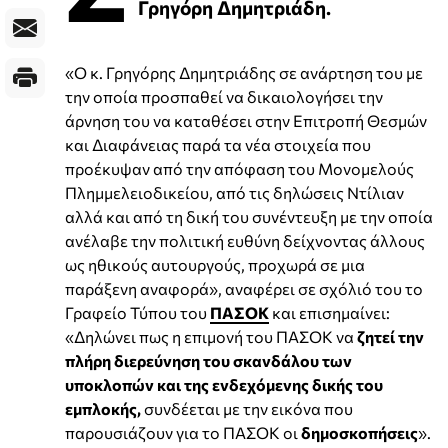
Γρηγόρη Δημητριάδη.
«Ο κ. Γρηγόρης Δημητριάδης σε ανάρτηση του με
την οποία προσπαθεί να δικαιολογήσει την
άρνηση του να καταθέσει στην Επιτροπή Θεσμών
και Διαφάνειας παρά τα νέα στοιχεία που
προέκυψαν από την απόφαση του Μονομελούς
Πλημμελειοδικείου, από τις δηλώσεις Ντίλιαν
αλλά και από τη δική του συνέντευξη με την οποία
ανέλαβε την πολιτική ευθύνη δείχνοντας άλλους
ως ηθικούς αυτουργούς, προχωρά σε μια
παράξενη αναφορά», αναφέρει σε σχόλιό του το
Γραφείο Τύπου του
ΠΑΣΟΚ
και επισημαίνει:
«Δηλώνει πως η επιμονή του ΠΑΣΟΚ να
ζητεί την
πλήρη διερεύνηση του σκανδάλου των
υποκλοπών και της ενδεχόμενης δικής του
εμπλοκής,
συνδέεται με την εικόνα που
παρουσιάζουν για το ΠΑΣΟΚ οι
δημοσκοπήσεις
».