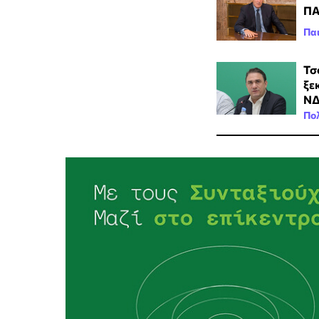
ΠΑ
Παι
Τσ
ξε
Ν
Πολ