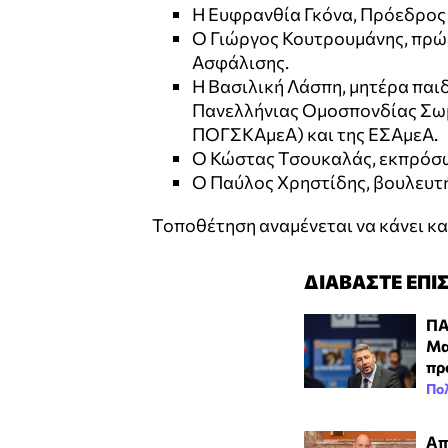
Η Ευφρανθία Γκόνα, Πρόεδρος 
Ο Γιώργος Κουτρουμάνης, πρώ
Ασφάλισης.
Η Βασιλική Λάσπη, μητέρα παιδ
Πανελλήνιας Ομοσπονδίας Σωμ
ΠΟΓΣΚΑμεΑ) και της ΕΣΑμεΑ.
Ο Κώστας Τσουκαλάς, εκπρόσ
Ο Παύλος Χρηστίδης, βουλευτ
Τοποθέτηση αναμένεται να κάνει κα
ΔΙΑΒΑΣΤΕ ΕΠΙ
ΠΑ
Μα
πρ
Πολ
Απ