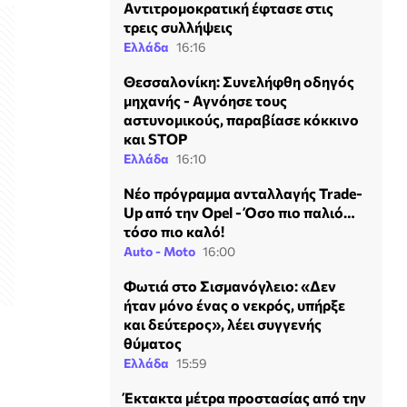
Αντιτρομοκρατική έφτασε στις
τρεις συλλήψεις
Ελλάδα
16:16
Θεσσαλονίκη: Συνελήφθη οδηγός
μηχανής - Αγνόησε τους
αστυνομικούς, παραβίασε κόκκινο
και STOP
Ελλάδα
16:10
Νέο πρόγραμμα ανταλλαγής Trade-
Up από την Opel - Όσο πιο παλιό…
τόσο πιο καλό!
Auto - Moto
16:00
Φωτιά στο Σισμανόγλειο: «Δεν
ήταν μόνο ένας ο νεκρός, υπήρξε
και δεύτερος», λέει συγγενής
θύματος
Ελλάδα
15:59
Έκτακτα μέτρα προστασίας από την