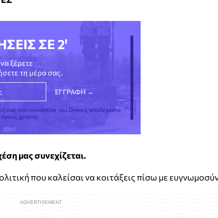
ΗΣΕΙΣ ΣΕ 2'
να ξέρετε
νήσετε τη μέρα σας.
φή σας στο newsletter του Dnews, αποδέχεστε
ς όρους χρήσης
έση μας συνεχίζεται.
ολιτική που καλείσαι να κοιτάξεις πίσω με ευγνωμοσύν