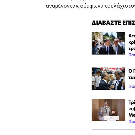
αναμένονταν, σύμφωνα τουλάχιστον
ΔΙΑΒΑΣΤΕ ΕΠΙ
Απ
κρ
τρ
Παι
Ο 
τα
Παι
Τρ
κυ
Me
Παι