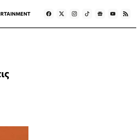
ΡΟΗ ΕΙΔΗΣΕΩΝ
T
NEWS IN ENGLISH
Games
ERTAINMENT
ις