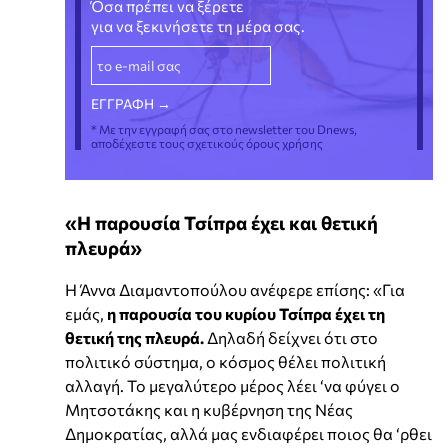
Όσα πρέπει να ξέρετε
για να ξεκινήσετε τη μέρα σας.
* Με την εγγραφή σας στο newsletter του Dnews,
αποδέχεστε τους σχετικούς όρους χρήσης
«Η παρουσία Τσίπρα έχει και θετική
πλευρά»
Η Άννα Διαμαντοπούλου ανέφερε επίσης: «Για
εμάς,
η παρουσία του κυρίου Τσίπρα έχει τη
θετική της πλευρά.
Δηλαδή δείχνει ότι στο
πολιτικό σύστημα, ο κόσμος θέλει πολιτική
αλλαγή. Το μεγαλύτερο μέρος λέει ‘να φύγει ο
Μητσοτάκης και η κυβέρνηση της Νέας
Δημοκρατίας, αλλά μας ενδιαφέρει ποιος θα ‘ρθει