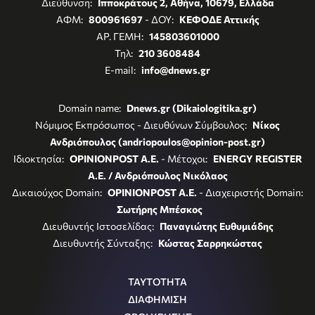
Διεύθυνση:
Ιπποκράτους 2, Αθήνα, 10679, Ελλάδα
ΑΦΜ:
800961697
- ΔΟΥ:
ΚΕΦΟΔΕ Αττικής
ΑΡ. ΓΕΜΗ:
145803601000
Τηλ:
210 3608484
E-mail:
info@dnews.gr
Domain name:
Dnews.gr (Dikaiologitika.gr)
Νόμιμος Εκπρόσωπος - Διευθύνων Σύμβουλος:
Νίκος
Ανδριόπουλος (andriopoulos@opinion-post.gr)
Ιδιοκτησία:
OPINIONPOST A.E.
- Μέτοχοι:
ENERGY REGISTER
Α.Ε. / Ανδριόπουλος Νικόλαος
Δικαιούχος Domain:
OPINIONPOST A.E.
- Διαχειριστής Domain:
Σωτήρης Μπέσκος
Διευθυντής Ιστοσελίδας:
Παναγιώτης Ευθυμιάδης
Διευθυντής Σύνταξης:
Κώστας Σαρρηκώστας
ΤΑΥΤΟΤΗΤΑ
ΔΙΑΦΗΜΙΣΗ