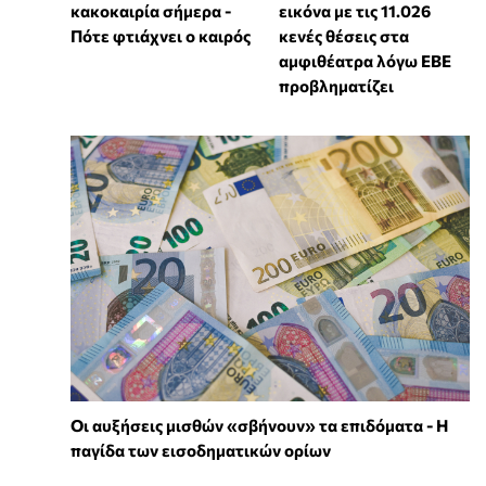
κακοκαιρία σήμερα -
εικόνα με τις 11.026
Πότε φτιάχνει ο καιρός
κενές θέσεις στα
αμφιθέατρα λόγω ΕΒΕ
προβληματίζει
Οι αυξήσεις μισθών «σβήνουν» τα επιδόματα - Η
παγίδα των εισοδηματικών ορίων