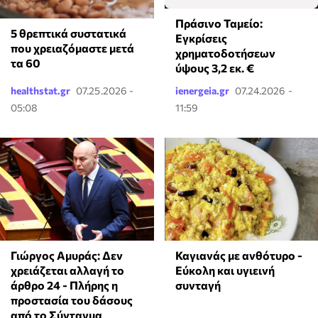
Πράσινο Ταμείο:
5 θρεπτικά συστατικά
Εγκρίσεις
που χρειαζόμαστε μετά
χρηματοδοτήσεων
τα 60
ύψους 3,2 εκ. €
healthstat.gr
07.25.2026 -
ienergeia.gr
07.24.2026 -
05:08
11:59
Γιώργος Αμυράς: Δεν
Καγιανάς με ανθότυρο -
χρειάζεται αλλαγή το
Εύκολη και υγιεινή
άρθρο 24 - Πλήρης η
συνταγή
προστασία του δάσους
από το Σύνταγμα