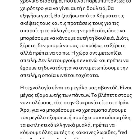
χρονικό διάστημα, που είναι παρεμπιπτόντως το
χειρότερο για να γίνει αυτή η δουλειά, θα
εξηγήσω γιατί, θα ζητήσω από τα Κόμματα τις
σκέψεις τους και τις προτάσεις τους για τις
απαραίτητες αλλαγές στη νομοθεσία, ώστε να
μπορέσουμε να κάνουμε αυτή τη δουλειά. Διότι,
ξέρετε, δεν μπορώ να σας το κρύψω, το ξέρετε,
αλλά πρέπει να το πω. Η χώρα αντιμετωπίζει
απειλή. Δεν λειτουργούμε εν κενώ και πρέπει να
έχουμε τη δυνατότητα να αντιμετωπίσουμε την
απειλή, η οποία κινείται ταχύτατα.
Η τεχνολογία είναι το μεγάλο μας αβαντάζ. Είναι
μέγας εξομοιωτής των πάντων. Το βλέπετε στους
νυν πολέμους, είτε στην Ουκρανία είτε στο Ιράν.
Άρα, για να μπορέσουμε να χρησιμοποιήσουμε
τον μεγάλο εξομοιωτή που έχει σαν καύσιμη ύλη
τα εκπληκτικά ελληνικά μυαλά, πρέπει να
κόψουμε όλες αυτές τις κόκκινες λωρίδες, “red