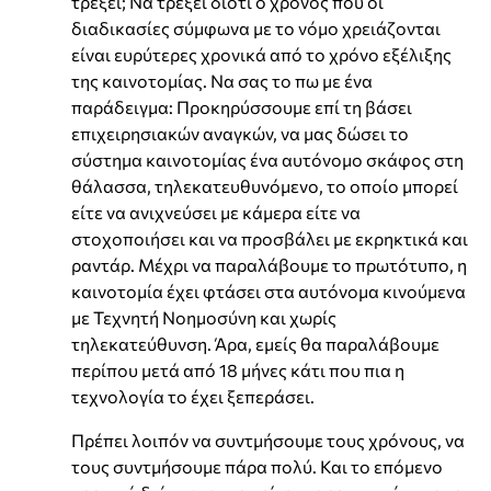
τρέξει; Να τρέξει διότι ο χρόνος που οι
διαδικασίες σύμφωνα με το νόμο χρειάζονται
είναι ευρύτερες χρονικά από το χρόνο εξέλιξης
της καινοτομίας. Να σας το πω με ένα
παράδειγμα: Προκηρύσσουμε επί τη βάσει
επιχειρησιακών αναγκών, να μας δώσει το
σύστημα καινοτομίας ένα αυτόνομο σκάφος στη
θάλασσα, τηλεκατευθυνόμενο, το οποίο μπορεί
είτε να ανιχνεύσει με κάμερα είτε να
στοχοποιήσει και να προσβάλει με εκρηκτικά και
ραντάρ. Μέχρι να παραλάβουμε το πρωτότυπο, η
καινοτομία έχει φτάσει στα αυτόνομα κινούμενα
με Τεχνητή Νοημοσύνη και χωρίς
τηλεκατεύθυνση. Άρα, εμείς θα παραλάβουμε
περίπου μετά από 18 μήνες κάτι που πια η
τεχνολογία το έχει ξεπεράσει.
Πρέπει λοιπόν να συντμήσουμε τους χρόνους, να
τους συντμήσουμε πάρα πολύ. Και το επόμενο