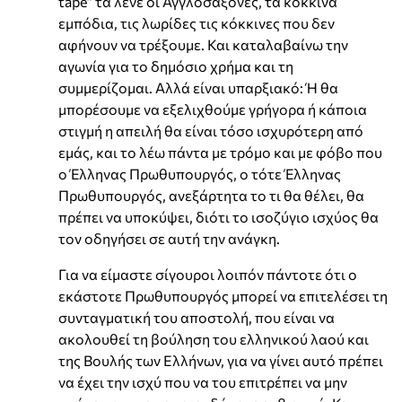
tape” τα λένε οι Αγγλοσάξονες, τα κόκκινα
εμπόδια, τις λωρίδες τις κόκκινες που δεν
αφήνουν να τρέξουμε. Και καταλαβαίνω την
αγωνία για το δημόσιο χρήμα και τη
συμμερίζομαι. Αλλά είναι υπαρξιακό: Ή θα
μπορέσουμε να εξελιχθούμε γρήγορα ή κάποια
στιγμή η απειλή θα είναι τόσο ισχυρότερη από
εμάς, και το λέω πάντα με τρόμο και με φόβο που
ο Έλληνας Πρωθυπουργός, ο τότε Έλληνας
Πρωθυπουργός, ανεξάρτητα το τι θα θέλει, θα
πρέπει να υποκύψει, διότι το ισοζύγιο ισχύος θα
τον οδηγήσει σε αυτή την ανάγκη.
Για να είμαστε σίγουροι λοιπόν πάντοτε ότι ο
εκάστοτε Πρωθυπουργός μπορεί να επιτελέσει τη
συνταγματική του αποστολή, που είναι να
ακολουθεί τη βούληση του ελληνικού λαού και
της Βουλής των Ελλήνων, για να γίνει αυτό πρέπει
να έχει την ισχύ που να του επιτρέπει να μην