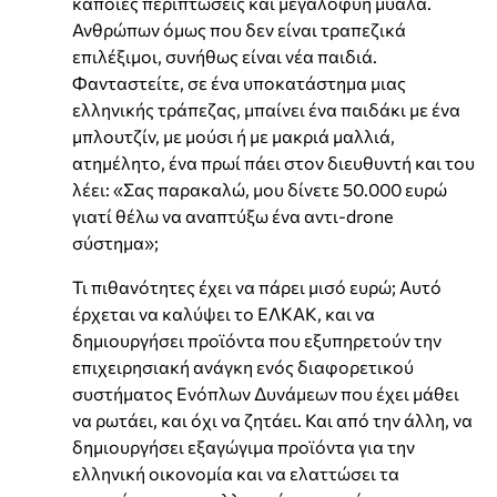
κάποιες περιπτώσεις και μεγαλοφυή μυαλά.
Ανθρώπων όμως που δεν είναι τραπεζικά
επιλέξιμοι, συνήθως είναι νέα παιδιά.
Φανταστείτε, σε ένα υποκατάστημα μιας
ελληνικής τράπεζας, μπαίνει ένα παιδάκι με ένα
μπλουτζίν, με μούσι ή με μακριά μαλλιά,
ατημέλητο, ένα πρωί πάει στον διευθυντή και του
λέει: «Σας παρακαλώ, μου δίνετε 50.000 ευρώ
γιατί θέλω να αναπτύξω ένα αντι-drone
σύστημα»;
Τι πιθανότητες έχει να πάρει μισό ευρώ; Αυτό
έρχεται να καλύψει το ΕΛΚΑΚ, και να
δημιουργήσει προϊόντα που εξυπηρετούν την
επιχειρησιακή ανάγκη ενός διαφορετικού
συστήματος Ενόπλων Δυνάμεων που έχει μάθει
να ρωτάει, και όχι να ζητάει. Και από την άλλη, να
δημιουργήσει εξαγώγιμα προϊόντα για την
ελληνική οικονομία και να ελαττώσει τα