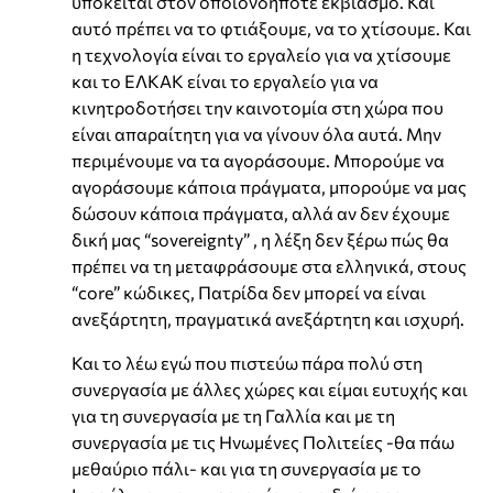
υπόκειται στον οποιονδήποτε εκβιασμό. Και
αυτό πρέπει να το φτιάξουμε, να το χτίσουμε. Και
η τεχνολογία είναι το εργαλείο για να χτίσουμε
και το ΕΛΚΑΚ είναι το εργαλείο για να
κινητροδοτήσει την καινοτομία στη χώρα που
είναι απαραίτητη για να γίνουν όλα αυτά. Μην
περιμένουμε να τα αγοράσουμε. Μπορούμε να
αγοράσουμε κάποια πράγματα, μπορούμε να μας
δώσουν κάποια πράγματα, αλλά αν δεν έχουμε
δική μας “sovereignty” , η λέξη δεν ξέρω πώς θα
πρέπει να τη μεταφράσουμε στα ελληνικά, στους
“core” κώδικες, Πατρίδα δεν μπορεί να είναι
ανεξάρτητη, πραγματικά ανεξάρτητη και ισχυρή.
Και το λέω εγώ που πιστεύω πάρα πολύ στη
συνεργασία με άλλες χώρες και είμαι ευτυχής και
για τη συνεργασία με τη Γαλλία και με τη
συνεργασία με τις Ηνωμένες Πολιτείες -θα πάω
μεθαύριο πάλι- και για τη συνεργασία με το