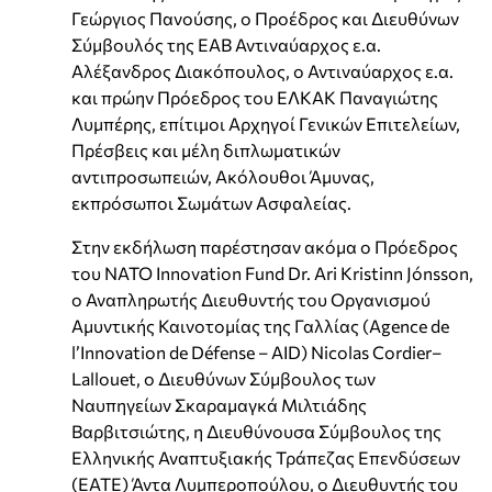
Γεώργιος Πανούσης, ο Προέδρος και Διευθύνων
Σύμβουλός της ΕΑΒ Αντιναύαρχος ε.α.
Αλέξανδρος Διακόπουλος, ο Αντιναύαρχος ε.α.
και πρώην Πρόεδρος του ΕΛΚΑΚ Παναγιώτης
Λυμπέρης, επίτιμοι Αρχηγοί Γενικών Επιτελείων,
Πρέσβεις και μέλη διπλωματικών
αντιπροσωπειών, Ακόλουθοι Άμυνας,
εκπρόσωποι Σωμάτων Ασφαλείας.
Στην εκδήλωση παρέστησαν ακόμα ο Πρόεδρος
του NATO Innovation Fund Dr. Ari Kristinn Jónsson,
ο Αναπληρωτής Διευθυντής του Οργανισμού
Αμυντικής Καινοτομίας της Γαλλίας (Agence de
l’Innovation de Défense – AID) Nicolas Cordier–
Lallouet, ο Διευθύνων Σύμβουλος των
Ναυπηγείων Σκαραμαγκά Μιλτιάδης
Βαρβιτσιώτης, η Διευθύνουσα Σύμβουλος της
Ελληνικής Αναπτυξιακής Τράπεζας Επενδύσεων
(ΕΑΤΕ) Άντα Λυμπεροπούλου, ο Διευθυντής του