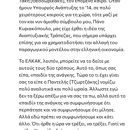
Τάκη [Θεοδωρικάκο], τον επόμενο καιρό. Όταν
ήμουν Υπουργός Ανάπτυξης το ‘14, σε πολύ
χειρότερους καιρούς για τη χώρα, τότε μαζί με
τον και νυν άμισθο σύμβουλο μου, Πάνο
Κυριακόπουλο, μας είχε έρθει η ιδέα της
Αναπτυξιακής Τράπεζας, που σήμερα υπάρχει
επίσης για να χρηματοδοτήσει την αλλαγή του
παραγωγικού μοντέλου στην ελληνική οικονομία.
Το ΕΛΚΑΚ, λοιπόν, μπορείτε να το δείτε με
αυτούς τους δύο τρόπους. Αυτό το, όπως σας
είπα, «παιδί» της ανάγκης. Τώρα το τι έχει γίνει
σας τα είπε ο Παντελής [Τζωρτζάκης] νομίζω
πολύ αναλυτικά και πολύ ωραία. Άλλωστε εγώ
δεν τα ξέρω απέξω για να σας τα πω, αλλά αυτό το
«παιδί» της ανάγκης να συμφωνήσουμε ότι
περπάτησε και να συμφωνήσουμε ότι μίλησε.
Αλλά εδώ πρέπει να συμφωνήσουμε και κάτι
άλλο. Ότι ήρθε η ώρα να τρέξει, να τρέξει. Γιατί να