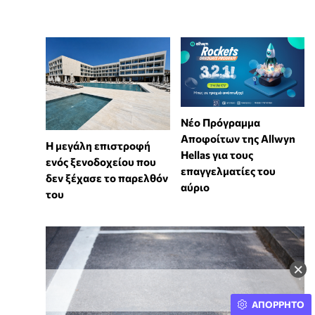
Νέο Πρόγραμμα
Αποφοίτων της Allwyn
Η μεγάλη επιστροφή
Hellas για τους
ενός ξενοδοχείου που
επαγγελματίες του
δεν ξέχασε το παρελθόν
αύριο
του
×
ΑΠΟΡΡΗΤΟ