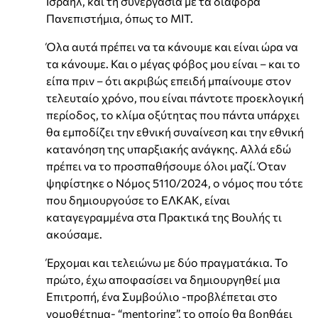
Ισραήλ, και τη συνεργασία με τα διάφορα
Πανεπιστήμια, όπως το ΜΙΤ.
Όλα αυτά πρέπει να τα κάνουμε και είναι ώρα να
τα κάνουμε. Και ο μέγας φόβος μου είναι – και το
είπα πριν – ότι ακριβώς επειδή μπαίνουμε στον
τελευταίο χρόνο, που είναι πάντοτε προεκλογική
περίοδος, το κλίμα οξύτητας που πάντα υπάρχει
θα εμποδίζει την εθνική συναίνεση και την εθνική
κατανόηση της υπαρξιακής ανάγκης. Αλλά εδώ
πρέπει να το προσπαθήσουμε όλοι μαζί. Όταν
ψηφίστηκε ο Νόμος 5110/2024, ο νόμος που τότε
που δημιουργούσε το ΕΛΚΑΚ, είναι
καταγεγραμμένα στα Πρακτικά της Βουλής τι
ακούσαμε.
Έρχομαι και τελειώνω με δύο πραγματάκια. Το
πρώτο, έχω αποφασίσει να δημιουργηθεί μια
Επιτροπή, ένα Συμβούλιο -προβλέπεται στο
νομοθέτημα- “mentoring”, το οποίο θα βοηθάει