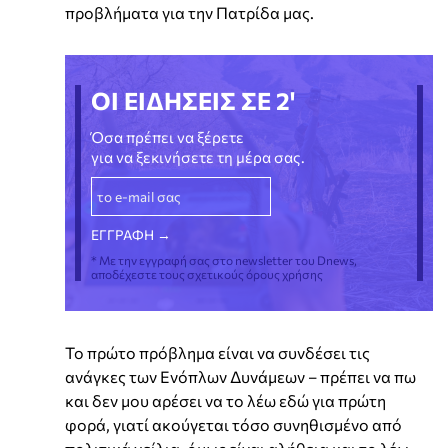
προβλήματα για την Πατρίδα μας.
ΟΙ ΕΙΔΗΣΕΙΣ ΣΕ 2'
Όσα πρέπει να ξέρετε
για να ξεκινήσετε τη μέρα σας.
* Με την εγγραφή σας στο newsletter του Dnews,
αποδέχεστε τους σχετικούς όρους χρήσης
Το πρώτο πρόβλημα είναι να συνδέσει τις
ανάγκες των Ενόπλων Δυνάμεων – πρέπει να πω
και δεν μου αρέσει να το λέω εδώ για πρώτη
φορά, γιατί ακούγεται τόσο συνηθισμένο από