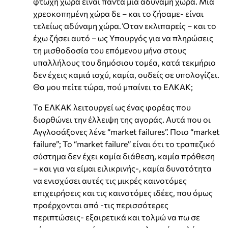
φτωχή χώρα είναι πάντα μια αδύναμη χώρα. Μια
χρεοκοπημένη χώρα δε – και το ζήσαμε- είναι
τελείως αδύναμη χώρα. Όταν εκλιπαρείς – και το
έχω ζήσει αυτό – ως Υπουργός για να πληρώσεις
τη μισθοδοσία του επόμενου μήνα στους
υπαλλήλους του δημόσιου τομέα, κατά τεκμήριο
δεν έχεις καμιά ισχύ, καμία, ουδείς σε υπολογίζει.
Θα μου πείτε τώρα, πού μπαίνει το ΕΛΚΑΚ;
Το ΕΛΚΑΚ λειτουργεί ως ένας φορέας που
διορθώνει την έλλειψη της αγοράς. Αυτά που οι
Αγγλοσάξονες λένε “market failures”. Ποιο “market
failure”; Το “market failure” είναι ότι το τραπεζικό
σύστημα δεν έχει καμία διάθεση, καμία πρόθεση
– και για να είμαι ειλικρινής-, καμία δυνατότητα
να ενισχύσει αυτές τις μικρές καινοτόμες
επιχειρήσεις και τις καινοτόμες ιδέες, που όμως
προέρχονται από -τις περισσότερες
περιπτώσεις- εξαιρετικά και τολμώ να πω σε