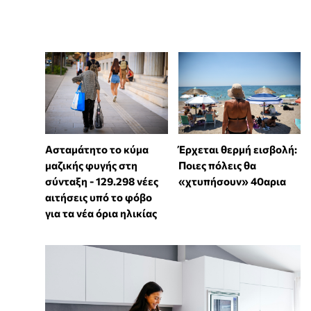
Ασταμάτητο το κύμα
Έρχεται θερμή εισβολή:
μαζικής φυγής στη
Ποιες πόλεις θα
σύνταξη - 129.298 νέες
«χτυπήσουν» 40αρια
αιτήσεις υπό το φόβο
για τα νέα όρια ηλικίας