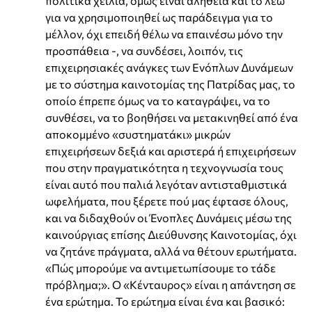
πολιτικά χείλια, όμως είναι αλήθεια και το λέω
για να χρησιμοποιηθεί ως παράδειγμα για το
μέλλον, όχι επειδή θέλω να επαινέσω μόνο την
προσπάθεια -, να συνδέσει, λοιπόν, τις
επιχειρησιακές ανάγκες των Ενόπλων Δυνάμεων
με το σύστημα καινοτομίας της Πατρίδας μας, το
οποίο έπρεπε όμως να το καταγράψει, να το
συνθέσει, να το βοηθήσει να μετακινηθεί από ένα
αποκομμένο «συστηματάκι» μικρών
επιχειρήσεων δεξιά και αριστερά ή επιχειρήσεων
που στην πραγματικότητα η τεχνογνωσία τους
είναι αυτό που παλιά λεγόταν αντισταθμιστικά
ωφελήματα, που ξέρετε πού μας έφτασε όλους,
και να διδαχθούν οι Ένοπλες Δυνάμεις μέσω της
καινούργιας επίσης Διεύθυνσης Καινοτομίας, όχι
να ζητάνε πράγματα, αλλά να θέτουν ερωτήματα.
«Πώς μπορούμε να αντιμετωπίσουμε το τάδε
πρόβλημα;». Ο «Κένταυρος» είναι η απάντηση σε
ένα ερώτημα. Το ερώτημα είναι ένα και βασικό: