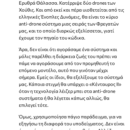
Ερυθρά Θάλασσα. Κατέρριψε δύο drones των
Χούθις. Και από εκεί και πέρα υιοθετείται από τις
ελληνικές Ένοπλες Δυνάμεις, θα είναι το κύριο
anti-drone σύστημα μιας σειράς των Φρεγατών
μας, και το οποίο διαρκώς εξελίσσεται, γιατί
έχουμε τον πηγαίο του κώδικα.
Άρα, δεν είναι ότι αγοράσαμε ένα σύστημα και
μόλις παρέλθει η διάρκεια ζωής του πρέπει να
πάμε να αγοράσουμε από τον προμηθευτή το
επόμενο μοντέλο, αυτό που γινόταν μέχρι
σήμερα. Εμείς οι ίδιοι, θα εξελίξουμε το σύστημά
μας. Κάποια στιγμή θα υπάρχει ο «Κένταυρος ΙΙ»
όταν η τεχνολογία λέιζερ μπει στα anti-drone
συστήματα ή θα λέγεται κάπως αλλιώς, θα
επιλεγεί τότε.
Όμως, χρησιμοποίησα πάγιο παράδειγμα, για να
εξηγήσω τη διαφορά του υποδείγματος. Δεν είναι