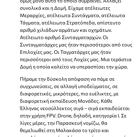
όμως μόνο αυτό το οποίο συμβαίνει. Αλλάζει
συνολικά και η Δομή. Είχαμε ατέλειωτες
Μεραρχίες, ατέλειωτα Συντάγματα, ατέλειωτα
Τάγματα, ατέλειωτα Στρατόπεδα, απίστευτο
αριθμό χιλιάδων αρμάτων και οχημάτων.
Ατέλειωτο αριθμό Συνταγματαρχών. Οι
Συνταγματάρχες μας ήταν περισσότεροι από τους
Επιλοχίες μας. Οι Ταγματάρχες μας ήταν
περισσότεροι από τους Λοχίες μας. Μια τεράστια
Δομή η οποία καλείτο να υπερασπίσει την χώρα.
Πήραμε την δύσκολη απόφαση να πάμε σε
συγχωνεύσεις, σε αλλαγή υποδείγματος, σε
διαφορετικές, μικρότερες, πιο ευέλικτες, με
διαφορετική εκπαίδευση Μονάδες. Κάθε
Έλληνας νεοσύλλεκτος σιγά – σιγά εκπαιδεύεται
στην χρήση FPV. Drone, δηλαδή, κατηγορία Ι. Σε
λίγες μέρες, την Παρασκευή νομίζω, θα
θεμελιωθεί στη Μαλακάσα το τρίτο και