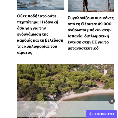
Ούτε ποδήλατο ούτε
Συγκλονίζουν οι εικόνες
περπάτημα: Η ιδανική
από τη Θέουτα: 49.000
άσκηση για την
άνθρωποι μπήκαν στην
ενδυνάμωση της
Ισπανία, διπλωματική
καρδιάς και τη βελτίωση
ένταση στην ΕΕ για το
της κυκλοφορίας του
μεταναστευτικό
αίματος
×
ΑΠΟΡΡΗΤΟ