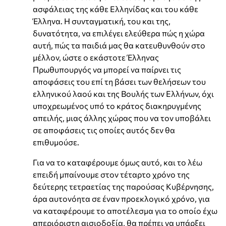
ασφάλειας της κάθε Ελληνίδας και του κάθε
Έλληνα. Η συνταγματική, του και της,
δυνατότητα, να επιλέγει ελεύθερα πώς η χώρα
αυτή, πώς τα παιδιά μας θα κατευθυνθούν στο
μέλλον, ώστε ο εκάστοτε Έλληνας
Πρωθυπουργός να μπορεί να παίρνει τις
αποφάσεις του επί τη βάσει των θελήσεων του
ελληνικού λαού και της Βουλής των Ελλήνων, όχι
υποχρεωμένος υπό το κράτος διακηρυγμένης
απειλής, μιας άλλης χώρας που να τον υποβάλει
σε αποφάσεις τις οποίες αυτός δεν θα
επιθυμούσε.
Για να το καταφέρουμε όμως αυτό, και το λέω
επειδή μπαίνουμε στον τέταρτο χρόνο της
δεύτερης τετραετίας της παρούσας Κυβέρνησης,
άρα αυτονόητα σε έναν προεκλογικό χρόνο, για
να καταφέρουμε το αποτέλεσμα για το οποίο έχω
απεριόριστη αισιοδοξία, θα πρέπει να υπάρξει