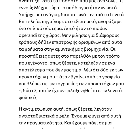
ανάπτυξη, κατά το ποσοστό που μας αναλογεί. Τι
εννοώ; Μέχρι τώρα το υπόδειγμα ήταν γνωστό.
Υπήρχε μια ανάγκη, διαπιστωνόταν από τα Γενικά
Επιτελεία, πηγαίναμε στο εξωτερικό, αγοράζαμε
ένα οπλικό σύστημα. Αυτό ήταν το modus
operandi της χώρας. Μην μιλήσω για διάφορους
τρόπους δήθεν επιστροφής ορισμένων από αυτά
τα χρήματα στην αμυντική μας βιομηχανία. Οι
προσπάθειες αυτές στο παρελθόν με τον τρόπο
που εγένοντο, όπως ξέρετε, κατέληξαν σε ένα
αποτέλεσμα που δεν μας τιμά, λέω ότι δύο εκ των
προκατόχων μου – όταν βγαίνω από το γραφείο
και βλέπω τις φωτογραφίες των προκατόχων μου
-, δύο εξ αυτών έχουν φιλοξενηθεί στις ελληνικές
φυλακές.
Η αντιμετώπιση αυτή, όπως ξέρετε, λεγόταν
αντισταθμιστικά οφέλη. Έχουμε φύγει από αυτή
την πραγματικότητα. Και έχουμε πάει σε μια