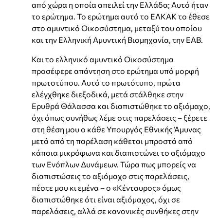
από χώρα η οποία απειλεί την Ελλάδα; Αυτό ήταν
το ερώτημα. Το ερώτημα αυτό το ΕΛΚΑΚ το έθεσε
στο αμυντικό Οικοσύστημα, μεταξύ του οποίου
και την Ελληνική Αμυντική Βιομηχανία, την ΕΑΒ.
Και το ελληνικό αμυντικό Οικοσύστημα
προσέφερε απάντηση στο ερώτημα υπό μορφή
πρωτοτύπου. Αυτό το πρωτότυπο, πρώτα
ελέγχθηκε διεξοδικά, μετά στάλθηκε στην
Ερυθρά Θάλασσα και διαπιστώθηκε το αξιόμαχο,
όχι όπως συνήθως λέμε στις παρελάσεις – ξέρετε
στη θέση μου ο κάθε Υπουργός Εθνικής Άμυνας
μετά από τη παρέλαση κάθεται μπροστά από
κάποια μικρόφωνα και διαπιστώνει το αξιόμαχο
των Ενόπλων Δυνάμεων. Τώρα πως μπορείς να
διαπιστώσεις το αξιόμαχο στις παρελάσεις,
πέστε μου κι εμένα – ο «Κένταυρος» όμως
διαπιστώθηκε ότι είναι αξιόμαχος, όχι σε
παρελάσεις, αλλά σε κανονικές συνθήκες στην