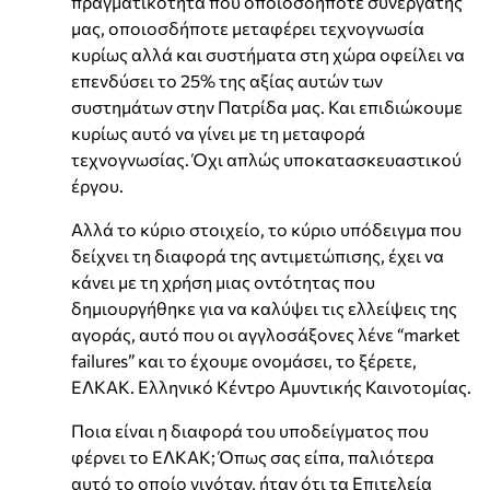
πραγματικότητα που οποιοσδήποτε συνεργάτης
μας, οποιοσδήποτε μεταφέρει τεχνογνωσία
κυρίως αλλά και συστήματα στη χώρα οφείλει να
επενδύσει το 25% της αξίας αυτών των
συστημάτων στην Πατρίδα μας. Και επιδιώκουμε
κυρίως αυτό να γίνει με τη μεταφορά
τεχνογνωσίας. Όχι απλώς υποκατασκευαστικού
έργου.
Αλλά το κύριο στοιχείο, το κύριο υπόδειγμα που
δείχνει τη διαφορά της αντιμετώπισης, έχει να
κάνει με τη χρήση μιας οντότητας που
δημιουργήθηκε για να καλύψει τις ελλείψεις της
αγοράς, αυτό που οι αγγλοσάξονες λένε “market
failures” και το έχουμε ονομάσει, το ξέρετε,
ΕΛΚΑΚ. Ελληνικό Κέντρο Αμυντικής Καινοτομίας.
Ποια είναι η διαφορά του υποδείγματος που
φέρνει το ΕΛΚΑΚ; Όπως σας είπα, παλιότερα
αυτό το οποίο γινόταν, ήταν ότι τα Επιτελεία