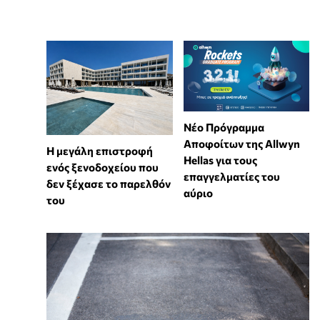
Νέο Πρόγραμμα
Αποφοίτων της Allwyn
Η μεγάλη επιστροφή
Hellas για τους
ενός ξενοδοχείου που
επαγγελματίες του
δεν ξέχασε το παρελθόν
αύριο
του