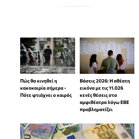
Πώς θα κινηθεί η
Βάσεις 2026: Η αθέατη
κακοκαιρία σήμερα -
εικόνα με τις 11.026
Πότε φτιάχνει ο καιρός
κενές θέσεις στα
αμφιθέατρα λόγω ΕΒΕ
προβληματίζει