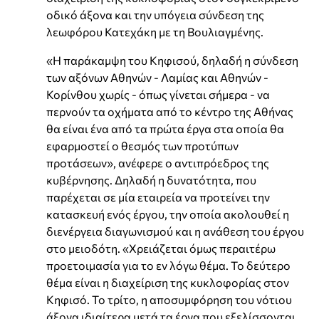
οδικό άξονα και την υπόγεια σύνδεση της
λεωφόρου Κατεχάκη με τη Βουλιαγμένης.
«Η παράκαμψη του Κηφισού, δηλαδή η σύνδεση
των αξόνων Αθηνών - Λαμίας και Αθηνών -
Κορίνθου χωρίς - όπως γίνεται σήμερα - να
περνούν τα οχήματα από το κέντρο της Αθήνας
θα είναι ένα από τα πρώτα έργα στα οποία θα
εφαρμοστεί ο θεσμός των προτύπων
προτάσεων», ανέφερε ο αντιπρόεδρος της
κυβέρνησης. Δηλαδή η δυνατότητα, που
παρέχεται σε μία εταιρεία να προτείνει την
κατασκευή ενός έργου, την οποία ακολουθεί η
διενέργεια διαγωνισμού και η ανάθεση του έργου
στο μειοδότη. «Χρειάζεται όμως περαιτέρω
προετοιμασία για το εν λόγω θέμα. Το δεύτερο
θέμα είναι η διαχείριση της κυκλοφορίας στον
Κηφισό. Το τρίτο, η αποσυμφόρηση του νότιου
άξονα ιδιαίτερα μετά τα έργα που εξελίσσονται