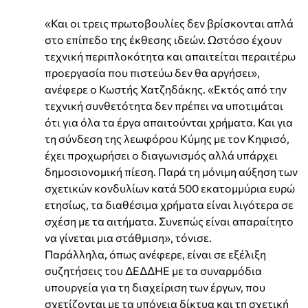
«Και οι τρεις πρωτοβουλίες δεν βρίσκονται απλά
στο επίπεδο της έκθεσης ιδεών. Ωστόσο έχουν
τεχνική περιπλοκότητα και απαιτείται περαιτέρω
προεργασία που πιστεύω δεν θα αργήσει»,
ανέφερε ο Κωστής Χατζηδάκης. «Εκτός από την
τεχνική συνθετότητα δεν πρέπει να υποτιμάται
ότι για όλα τα έργα απαιτούνται χρήματα. Και για
τη σύνδεση της λεωφόρου Κύμης με τον Κηφισό,
έχει προχωρήσει ο διαγωνισμός αλλά υπάρχει
δημοσιονομική πίεση. Παρά τη μόνιμη αύξηση των
σχετικών κονδυλίων κατά 500 εκατομμύρια ευρώ
ετησίως, τα διαθέσιμα χρήματα είναι λιγότερα σε
σχέση με τα αιτήματα. Συνεπώς είναι απαραίτητο
να γίνεται μια στάθμιση», τόνισε.
Παράλληλα, όπως ανέφερε, είναι σε εξέλιξη
συζητήσεις του ΔΕΔΔΗΕ με τα συναρμόδια
υπουργεία για τη διαχείριση των έργων, που
σχετίζονται με τα υπόγεια δίκτυα και τη σχετική