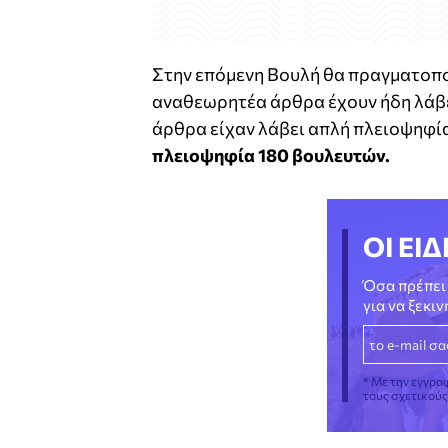
Στην επόμενη Βουλή θα πραγματοπο
αναθεωρητέα άρθρα έχουν ήδη λάβ
άρθρα είχαν λάβει απλή πλειοψηφία
πλειοψηφία 180 βουλευτών.
ΟΙ ΕΙΔ
Όσα πρέπει 
για να ξεκι
* Με την εγγρα
τους σχετικού