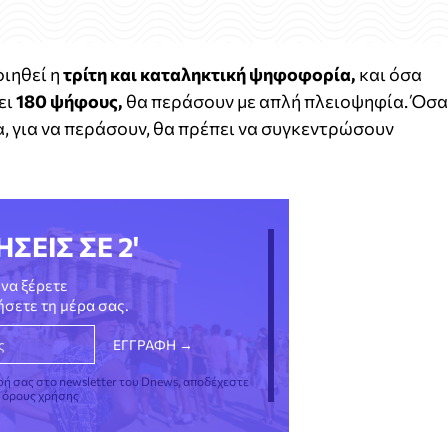
ιηθεί η
τρίτη και καταληκτική ψηφοφορία,
και όσα
ει
180 ψήφους,
θα περάσουν με απλή πλειοψηφία. Όσα
, για να περάσουν, θα πρέπει να συγκεντρώσουν
ΗΣΕΙΣ ΣΕ 2'
να ξέρετε
νήσετε τη μέρα σας.
φή σας στο newsletter του Dnews, αποδέχεστε
ς όρους χρήσης