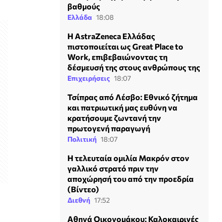
βαθμούς
Ελλάδα
18:08
Η AstraZeneca Ελλάδας
πιστοποιείται ως Great Place to
Work, επιβεβαιώνοντας τη
δέσμευσή της στους ανθρώπους της
Επιχειρήσεις
18:07
Τσίπρας από Λέσβο: Εθνικό ζήτημα
και πατριωτική μας ευθύνη να
κρατήσουμε ζωντανή την
πρωτογενή παραγωγή
Πολιτική
18:07
Η τελευταία ομιλία Μακρόν στον
γαλλικό στρατό πριν την
αποχώρησή του από την προεδρία
(Βίντεο)
Διεθνή
17:52
Αθηνά Οικονομάκου: Καλοκαιρινές