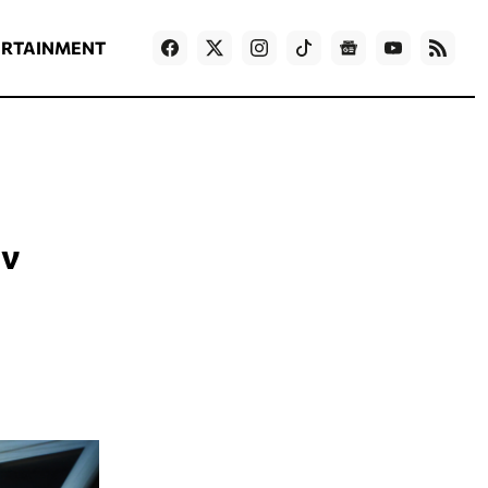
ΡΟΗ ΕΙΔΗΣΕΩΝ
T
NEWS IN ENGLISH
Games
ERTAINMENT
ην