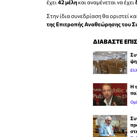
έχει
42 μέλη
και αναμένεται να έχει
Στην ίδια συνεδρίαση θα οριστεί κα
της Επιτροπής Αναθεώρησης του Σ
ΔΙΑΒΑΣΤΕ ΕΠΙ
Συ
ψη
Ελ
Η 
πα
Opi
Συ
πρ
στ