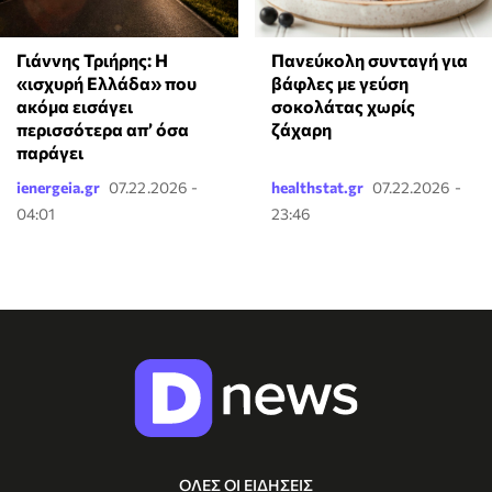
Γιάννης Τριήρης: Η
Πανεύκολη συνταγή για
«ισχυρή Ελλάδα» που
βάφλες με γεύση
ακόμα εισάγει
σοκολάτας χωρίς
περισσότερα απ’ όσα
ζάχαρη
παράγει
ienergeia.gr
07.22.2026 -
healthstat.gr
07.22.2026 -
04:01
23:46
ΟΛΕΣ ΟΙ ΕΙΔΗΣΕΙΣ