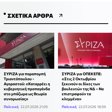
ΣΧΕΤΙΚΆ ΆΡΘΡΑ
ΣΥΡΙΖΑ για παραπομπή
ΣΥΡΙΖΑ για ΟΠΕΚΕΠΕ:
Τριαντόπουλου -
«Στις 2 Οκτωβρίου
Αγοραστού: «Καταρρέει η
ξεκινούν οι δίκες των
κυβερνητική προπαγάνδα
βουλευτών της ΝΔ – Να
στο μπάζωμα ως θεωρία
επιστραφούν τα
συνομωσίας»
κλεμμένα»
Πολιτική
22.07.2026 21:05
Πολιτική
22.07.2026 18:59