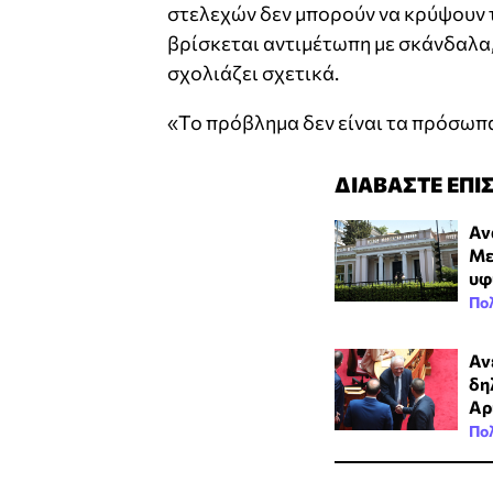
στελεχών δεν μπορούν να κρύψουν 
βρίσκεται αντιμέτωπη με σκάνδαλα,
σχολιάζει σχετικά.
«Το πρόβλημα δεν είναι τα πρόσωπα»
ΔΙΑΒΑΣΤΕ ΕΠΙ
Αν
Με
υφ
Πολ
Αν
δη
Αρ
Πολ