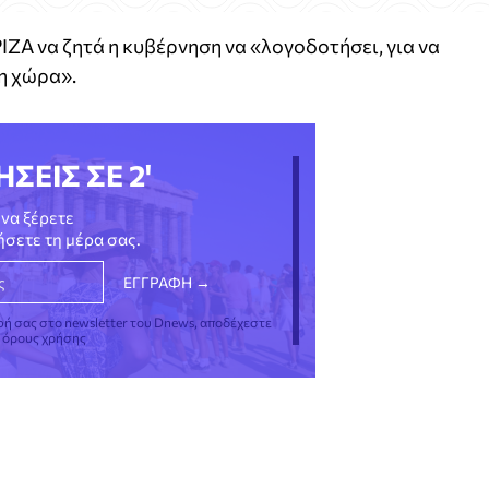
ΙΖΑ να ζητά η κυβέρνηση να «λογοδοτήσει, για να
 η χώρα».
ΗΣΕΙΣ ΣΕ 2'
να ξέρετε
νήσετε τη μέρα σας.
φή σας στο newsletter του Dnews, αποδέχεστε
ς όρους χρήσης