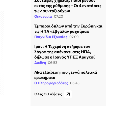
Συντάξεις χηρείας: Ποιοι μένουν
εκτός της ρύθμισης - Οι 4 ενστάσεις
των συνταξιούχων
Οικονομία
07:20
Έμποροι όπλων από την Ευρώπη και
τις ΗΠΑ «έβγαλαν μαχαίρια»
Παιχνίδια Εξουσίας
07:09
Ιράν: Η Τεχεράνη «τήρησε τον
λόγο» της απέναντι στις ΗΠΑ,
δήλωσε ο Ιρανός ΥΠΕΞ Αραγτσί
Διεθνή
06:53
Μια εξαίρεση που γεννά πολιτικά
ερωτήματα
Ο Πληροφοριοδότης
06:43
Όλες Οι Ειδήσεις