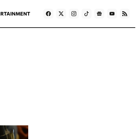
ΡΟΗ ΕΙΔΗΣΕΩΝ
T
NEWS IN ENGLISH
Games
ERTAINMENT