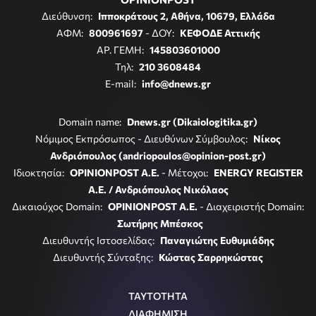
Διεύθυνση:
Ιπποκράτους 2, Αθήνα, 10679, Ελλάδα
ΑΦΜ:
800961697
- ΔΟΥ:
ΚΕΦΟΔΕ Αττικής
ΑΡ. ΓΕΜΗ:
145803601000
Τηλ:
210 3608484
E-mail:
info@dnews.gr
Domain name:
Dnews.gr (Dikaiologitika.gr)
Νόμιμος Εκπρόσωπος - Διευθύνων Σύμβουλος:
Νίκος
Ανδριόπουλος (andriopoulos@opinion-post.gr)
Ιδιοκτησία:
OPINIONPOST A.E.
- Μέτοχοι:
ENERGY REGISTER
Α.Ε. / Ανδριόπουλος Νικόλαος
Δικαιούχος Domain:
OPINIONPOST A.E.
- Διαχειριστής Domain:
Σωτήρης Μπέσκος
Διευθυντής Ιστοσελίδας:
Παναγιώτης Ευθυμιάδης
Διευθυντής Σύνταξης:
Κώστας Σαρρηκώστας
ΤΑΥΤΟΤΗΤΑ
ΔΙΑΦΗΜΙΣΗ