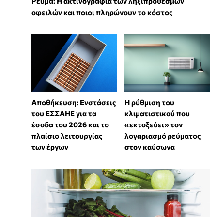
Ρεύμα: Η ακτινογραφία των ληξιπρόθεσμων
οφειλών και ποιοι πληρώνουν το κόστος
Αποθήκευση: Ενστάσεις
Η ρύθμιση του
του ΕΣΣΑΗΕ για τα
κλιματιστικού που
έσοδα του 2026 και το
«εκτοξεύει» τον
πλαίσιο λειτουργίας
λογαριασμό ρεύματος
των έργων
στον καύσωνα