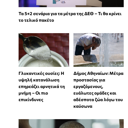
Τα 5+2 σενάρια για τα μέτρα της ΔΕΘ – Τι θα κρίνει
το τελικό πακέτο
Γλυκαντικές ουσίες: Η
Δήμος Αθηναίων: Μέτρα
υψηλή κατανάλωση
προστασίας για
επηρεάζει αρνητικά τη
εργαζόμενους,
μνήμη – Οι πιο
ευάλωτες ομάδες και
επικίνδυνες
αδέσποτα ζώα λόγω του
καύσωνα