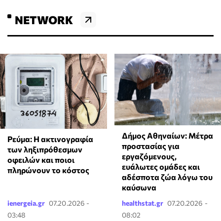
NETWORK
Δήμος Αθηναίων: Μέτρα
Ρεύμα: Η ακτινογραφία
προστασίας για
των ληξιπρόθεσμων
εργαζόμενους,
οφειλών και ποιοι
ευάλωτες ομάδες και
πληρώνουν το κόστος
αδέσποτα ζώα λόγω του
καύσωνα
ienergeia.gr
07.20.2026 -
healthstat.gr
07.20.2026 -
03:48
08:02