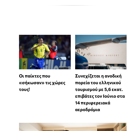
Συνεχίζεται η ανοδική
Οι παίκτες που
πορεία του ελληνικού
«σήκωσαν» τις χώρες
τουρισμού με 5,6 εκατ.
τους!
επιβάτες τον Ιούνιο στα
14 περιφερειακά
αεροδρόμια