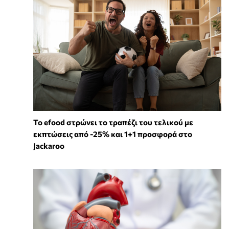
Το efood στρώνει το τραπέζι του τελικού με
εκπτώσεις από -25% και 1+1 προσφορά στο
Jackaroo