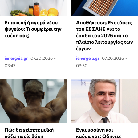
Επισκευή ή αγορά νέου
Αποθήκευση: Ενστάσεις
ψυγείου: Τι συμφέρει την
του ΕΣΣΑΗΕ για τα
τσέπη σας;
έσοδα του 2026 και το
πλαίσιο λειτουργίας των
έργων
ienergeia.gr
07.20.2026 -
ienergeia.gr
07.20.2026 -
03:47
03:50
Πώς θα χτίσετε μυϊκή
Εγκυμοσύνη και
μάζα χωρίς βάρη
καύσωνας: Οδηγίες