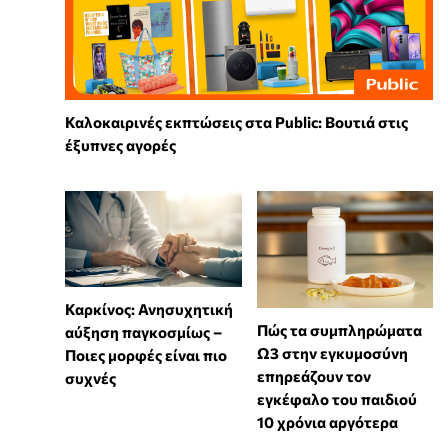
Καλοκαιρινές εκπτώσεις στα Public: Βουτιά στις
έξυπνες αγορές
Καρκίνος: Ανησυχητική
Πώς τα συμπληρώματα
αύξηση παγκοσμίως –
Ω3 στην εγκυμοσύνη
Ποιες μορφές είναι πιο
επηρεάζουν τον
συχνές
εγκέφαλο του παιδιού
10 χρόνια αργότερα