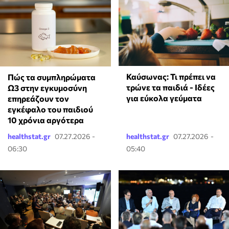
Καύσωνας: Τι πρέπει να
Πώς τα συμπληρώματα
τρώνε τα παιδιά - Ιδέες
Ω3 στην εγκυμοσύνη
για εύκολα γεύματα
επηρεάζουν τον
εγκέφαλο του παιδιού
10 χρόνια αργότερα
healthstat.gr
07.27.2026 -
healthstat.gr
07.27.2026 -
06:30
05:40