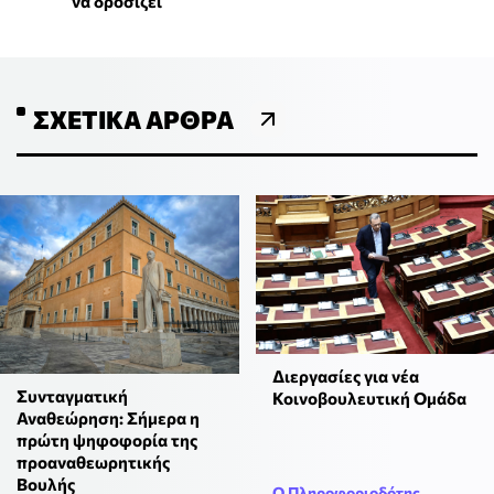
να δροσίζει
ΣΧΕΤΙΚΆ ΆΡΘΡΑ
Διεργασίες για νέα
Συνταγματική
Κοινοβουλευτική Ομάδα
Αναθεώρηση: Σήμερα η
πρώτη ψηφοφορία της
προαναθεωρητικής
Βουλής
Ο Πληροφοριοδότης