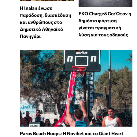
Η Inalan ένωσε
EKO Charge&Go: Όταν η
παράδοση, διασκέδαση
δημόσια φόρτιση
και ανθρώπους στο
γίνεται πραγματική
Δημοτικό Αθηναϊκό
λύση για τους οδηγούς
Πανηγύρι
Paros Beach Hoops: Η Novibet και το Giant Heart