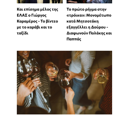
Και επίσημα μέλος της
Το πρώτο ρήγμα στην
ΕΛΑΣ ο Γιώργος
«τρόικα»: Μονομέτωπο
Καραμέρος - Το βίντεο
κατά Μητσοτάκη
με το καράβι και το
εξαγγέλλει η Δούρου -
ταξίδι
Διαφωνούν Πολάκης και
Παππάς