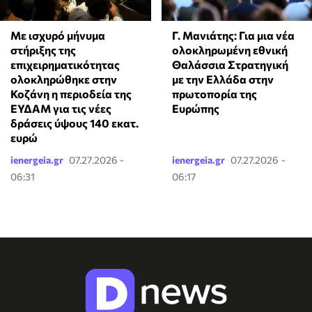
Με ισχυρό μήνυμα
Γ. Μανιάτης: Για μια νέα
στήριξης της
ολοκληρωμένη εθνική
επιχειρηματικότητας
Θαλάσσια Στρατηγική
ολοκληρώθηκε στην
με την Ελλάδα στην
Κοζάνη η περιοδεία της
πρωτοπορία της
ΕΥΔΑΜ για τις νέες
Ευρώπης
δράσεις ύψους 140 εκατ.
ευρώ
ienergeia.gr
07.27.2026 -
ienergeia.gr
07.27.2026 -
06:31
06:17