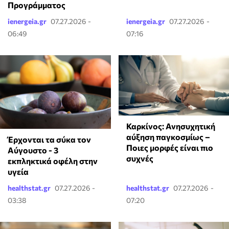
Προγράμματος
ienergeia.gr
07.27.2026 -
ienergeia.gr
07.27.2026 -
06:49
07:16
Καρκίνος: Ανησυχητική
αύξηση παγκοσμίως –
Έρχονται τα σύκα τον
Ποιες μορφές είναι πιο
Αύγουστο - 3
συχνές
εκπληκτικά οφέλη στην
υγεία
healthstat.gr
07.27.2026 -
healthstat.gr
07.27.2026 -
03:38
07:20