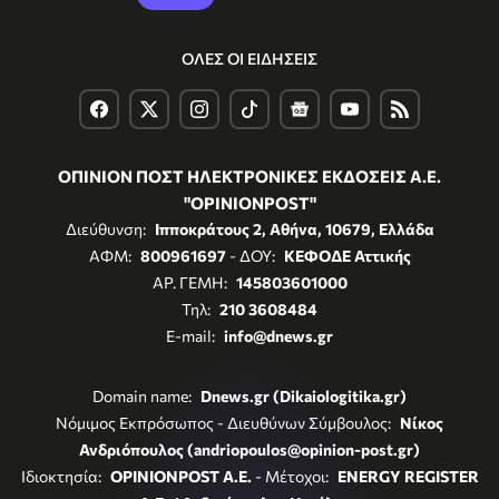
ΟΛΕΣ ΟΙ ΕΙΔΗΣΕΙΣ
ΟΠΙΝΙΟΝ ΠΟΣΤ ΗΛΕΚΤΡΟΝΙΚΕΣ ΕΚΔΟΣΕΙΣ Α.Ε.
"OPINIONPOST"
Διεύθυνση:
Ιπποκράτους 2, Αθήνα, 10679, Ελλάδα
ΑΦΜ:
800961697
- ΔΟΥ:
ΚΕΦΟΔΕ Αττικής
ΑΡ. ΓΕΜΗ:
145803601000
Τηλ:
210 3608484
E-mail:
info@dnews.gr
Domain name:
Dnews.gr (Dikaiologitika.gr)
Νόμιμος Εκπρόσωπος - Διευθύνων Σύμβουλος:
Νίκος
Ανδριόπουλος (andriopoulos@opinion-post.gr)
Ιδιοκτησία:
OPINIONPOST A.E.
- Μέτοχοι:
ENERGY REGISTER