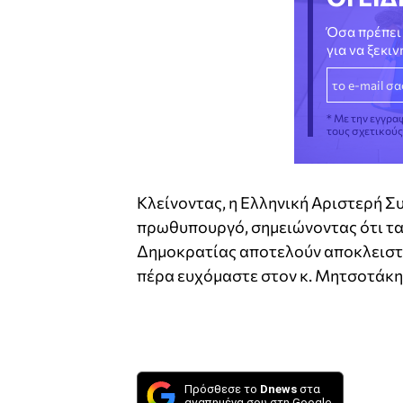
Όσα πρέπει 
για να ξεκι
* Με την εγγρα
τους σχετικού
Κλείνοντας, η Ελληνική Αριστερή Σ
πρωθυπουργό, σημειώνοντας ότι τ
Δημοκρατίας αποτελούν αποκλειστι
πέρα ευχόμαστε στον κ. Μητσοτάκη
Πρόσθεσε το
Dnews
στα
αγαπημένα σου στη Google