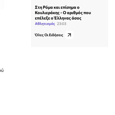
Στη Ρόμα και επίσημα ο
Κουλιεράκης - Ο αριθμός που
επέλεξε ο Έλληνας άσος
Αθλητισμός
23:03
Όλες Οι Ειδήσεις
ού