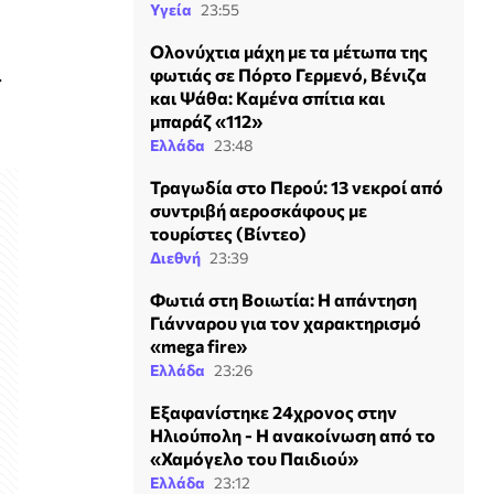
Υγεία
23:55
Ολονύχτια μάχη με τα μέτωπα της
.
φωτιάς σε Πόρτο Γερμενό, Βένιζα
και Ψάθα: Kαμένα σπίτια και
μπαράζ «112»
Ελλάδα
23:48
Τραγωδία στο Περού: 13 νεκροί από
συντριβή αεροσκάφους με
τουρίστες (Βίντεο)
Διεθνή
23:39
Φωτιά στη Βοιωτία: Η απάντηση
Γιάνναρου για τον χαρακτηρισμό
«mega fire»
Ελλάδα
23:26
Εξαφανίστηκε 24χρονος στην
Ηλιούπολη - Η ανακοίνωση από το
«Χαμόγελο του Παιδιού»
Ελλάδα
23:12