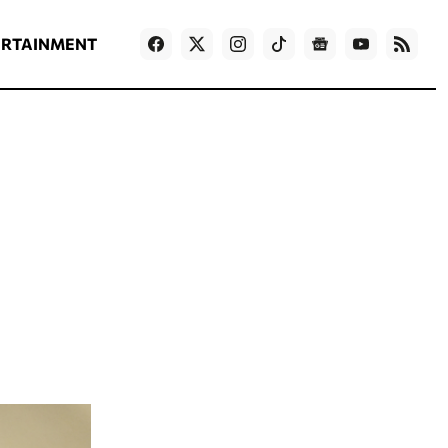
ΡΟΗ ΕΙΔΗΣΕΩΝ
T
NEWS IN ENGLISH
Games
ERTAINMENT