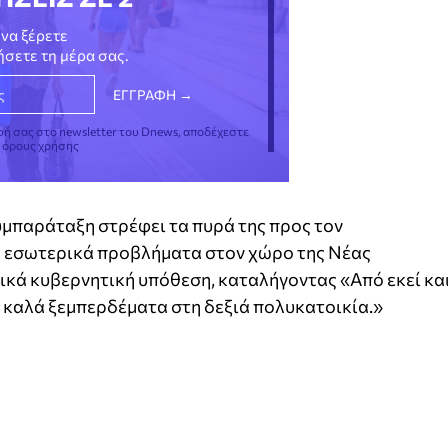
να ξέρετε
νήσετε τη μέρα σας.
φή σας στο newsletter του Dnews, αποδέχεστε
ς όρους χρήσης
υμπαράταξη στρέφει τα πυρά της προς τον
α εσωτερικά προβλήματα στον χώρο της Νέας
κά κυβερνητική υπόθεση, καταλήγοντας «Από εκεί κα
 καλά ξεμπερδέματα στη δεξιά πολυκατοικία.»