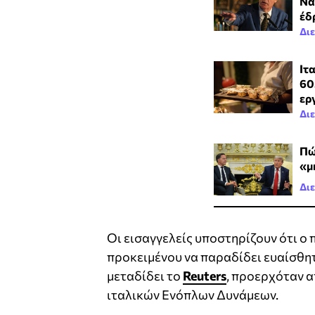
Νά
έδ
Δι
Ιτ
60
ερ
Δι
Πώ
«μ
Δι
Οι εισαγγελείς υποστηρίζουν ότι 
προκειμένου να παραδίδει ευαίσθη
μεταδίδει το
Reuters
, προερχόταν α
ιταλικών Ενόπλων Δυνάμεων.