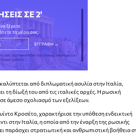
ΗΣΕΙΣ ΣΕ 2'
να ξέρετε
νήσετε τη μέρα σας.
φή σας στο newsletter του Dnews, αποδέχεστε
ς όρους χρήσης
αλύπτεται από διπλωματική ασυλία στην Ιταλία,
ι τη δίωξή του από τις ιταλικές αρχές. Η ρωσική
σε άμεσο σχολιασμό των εξελίξεων.
ουίντο Κροσέτο, χαρακτήρισε την υπόθεση ενδεικτική
ντι στην Ιταλία, η οποία από την έναρξη της ρωσικής
ει παράσχει στρατιωτική και ανθρωπιστική βοήθεια σ