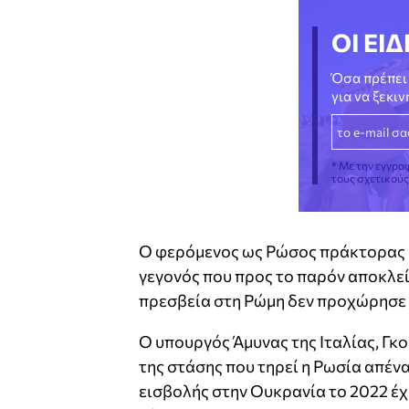
ΟΙ ΕΙΔ
Όσα πρέπει 
για να ξεκι
* Με την εγγρα
τους σχετικού
Ο φερόμενος ως Ρώσος πράκτορας κ
γεγονός που προς το παρόν αποκλείε
πρεσβεία στη Ρώμη δεν προχώρησε 
Ο υπουργός Άμυνας της Ιταλίας, Γκ
της στάσης που τηρεί η Ρωσία απένα
εισβολής στην Ουκρανία το 2022 έχ