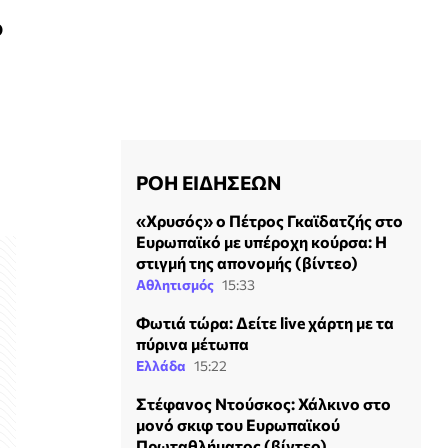
ο
ΡΟΗ ΕΙΔΗΣΕΩΝ
«Χρυσός» ο Πέτρος Γκαϊδατζής στο
Ευρωπαϊκό με υπέροχη κούρσα: Η
στιγμή της απονομής (βίντεο)
Αθλητισμός
15:33
Φωτιά τώρα: Δείτε live χάρτη με τα
πύρινα μέτωπα
Ελλάδα
15:22
Στέφανος Ντούσκος: Χάλκινο στο
μονό σκιφ του Ευρωπαϊκού
Πρωταθλήματος (βίντεο)