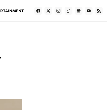
ΡΟΗ ΕΙΔΗΣΕΩΝ
T
NEWS IN ENGLISH
Games
ERTAINMENT
ν