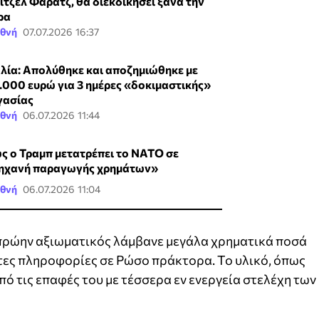
ιτζελ Φάρατζ, θα διεκδικήσει ξανά την
ρα
εθνή
07.07.2026 16:37
αλία: Aπολύθηκε και αποζημιώθηκε με
.000 ευρώ για 3 ημέρες «δοκιμαστικής»
γασίας
εθνή
06.07.2026 11:44
ς ο Τραμπ μετατρέπει το ΝΑΤΟ σε
ηχανή παραγωγής χρημάτων»
εθνή
06.07.2026 11:04
ο πρώην αξιωματικός λάμβανε μεγάλα χρηματικά ποσά
τες πληροφορίες σε Ρώσο πράκτορα. Το υλικό, όπως
πό τις επαφές του με τέσσερα εν ενεργεία στελέχη των