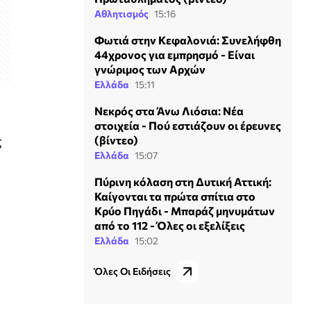
Αθλητισμός
15:16
Φωτιά στην Κεφαλονιά: Συνελήφθη
44χρονος για εμπρησμό - Είναι
γνώριμος των Αρχών
Ελλάδα
15:11
Νεκρός στα Άνω Λιόσια: Νέα
στοιχεία - Πού εστιάζουν οι έρευνες
ς
(βίντεο)
Ελλάδα
15:07
Πύρινη κόλαση στη Δυτική Αττική:
Καίγονται τα πρώτα σπίτια στο
Κρύο Πηγάδι - Μπαράζ μηνυμάτων
από το 112 - Όλες οι εξελίξεις
Ελλάδα
15:02
Όλες Οι Ειδήσεις