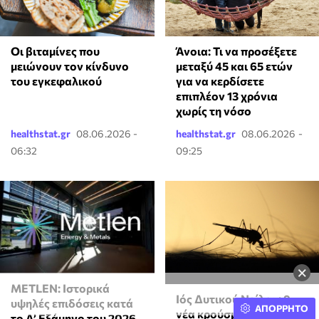
Οι βιταμίνες που
Άνοια: Τι να προσέξετε
μειώνουν τον κίνδυνο
μεταξύ 45 και 65 ετών
του εγκεφαλικού
για να κερδίσετε
επιπλέον 13 χρόνια
χωρίς τη νόσο
healthstat.gr
08.06.2026 -
healthstat.gr
08.06.2026 -
06:32
09:25
×
METLEN: Ιστορικά
Ιός Δυτικού Νείλου: 9
υψηλές επιδόσεις κατά
ΑΠΟΡΡΗΤΟ
νέα κρούσματα στην
το Α’ Εξάμηνο του 2026