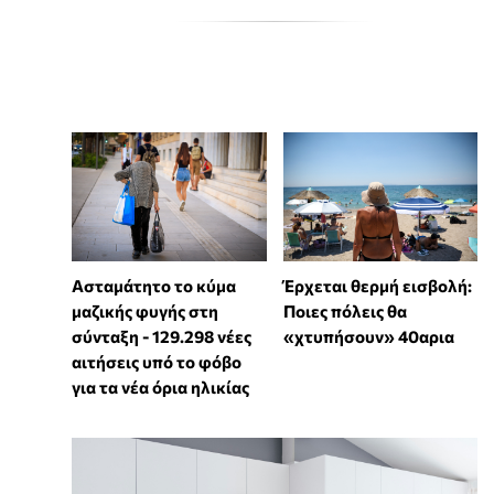
Ασταμάτητο το κύμα
Έρχεται θερμή εισβολή:
μαζικής φυγής στη
Ποιες πόλεις θα
σύνταξη - 129.298 νέες
«χτυπήσουν» 40αρια
αιτήσεις υπό το φόβο
για τα νέα όρια ηλικίας