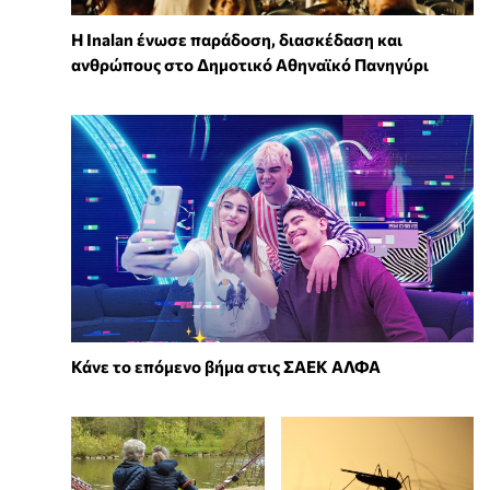
Η Inalan ένωσε παράδοση, διασκέδαση και
ανθρώπους στο Δημοτικό Αθηναϊκό Πανηγύρι
Κάνε το επόμενο βήμα στις ΣΑΕΚ ΑΛΦΑ