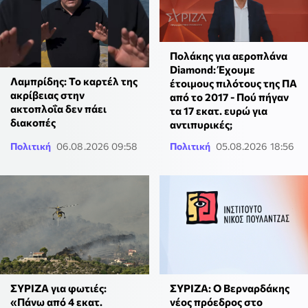
Πολάκης για αεροπλάνα
Diamond: Έχουμε
Λαμπρίδης: Το καρτέλ της
έτοιμους πιλότους της ΠΑ
ακρίβειας στην
από το 2017 - Πού πήγαν
ακτοπλοΐα δεν πάει
τα 17 εκατ. ευρώ για
διακοπές
αντιπυρικές;
Πολιτική
06.08.2026 09:58
Πολιτική
05.08.2026 18:56
ΣΥΡΙΖΑ για φωτιές:
ΣΥΡΙΖΑ: Ο Βερναρδάκης
«Πάνω από 4 εκατ.
νέος πρόεδρος στο