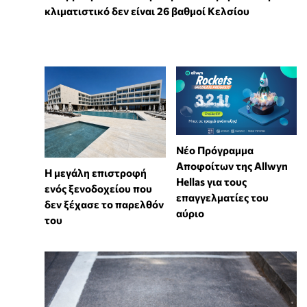
κλιματιστικό δεν είναι 26 βαθμοί Κελσίου
Νέο Πρόγραμμα
Αποφοίτων της Allwyn
Η μεγάλη επιστροφή
Hellas για τους
ενός ξενοδοχείου που
επαγγελματίες του
δεν ξέχασε το παρελθόν
αύριο
του