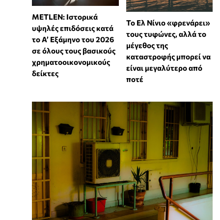
METLEN: Ιστορικά
Το Ελ Νίνιο «φρενάρει»
υψηλές επιδόσεις κατά
τους τυφώνες, αλλά το
το Α’ Εξάμηνο του 2026
μέγεθος της
σε όλους τους βασικούς
καταστροφής μπορεί να
χρηματοοικονομικούς
είναι μεγαλύτερο από
δείκτες
ποτέ