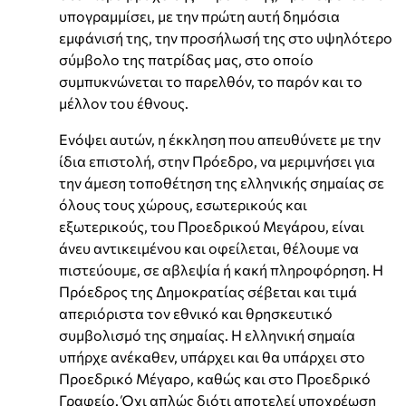
υπογραμμίσει, με την πρώτη αυτή δημόσια
εμφάνισή της, την προσήλωσή της στο υψηλότερο
σύμβολο της πατρίδας μας, στο οποίο
συμπυκνώνεται το παρελθόν, το παρόν και το
μέλλον του έθνους.
Ενόψει αυτών, η έκκληση που απευθύνετε με την
ίδια επιστολή, στην Πρόεδρο, να μεριμνήσει για
την άμεση τοποθέτηση της ελληνικής σημαίας σε
όλους τους χώρους, εσωτερικούς και
εξωτερικούς, του Προεδρικού Μεγάρου, είναι
άνευ αντικειμένου και οφείλεται, θέλουμε να
πιστεύουμε, σε αβλεψία ή κακή πληροφόρηση. Η
Πρόεδρος της Δημοκρατίας σέβεται και τιμά
απεριόριστα τον εθνικό και θρησκευτικό
συμβολισμό της σημαίας. H ελληνική σημαία
υπήρχε ανέκαθεν, υπάρχει και θα υπάρχει στο
Προεδρικό Μέγαρο, καθώς και στο Προεδρικό
Γραφείο. Όχι απλώς διότι αποτελεί υποχρέωση