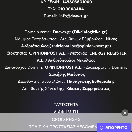
ΑΡ. ΓΕΜΗ:
145803601000
Τηλ:
210 3608484
E-mail:
info@dnews.gr
Domain name:
Dnews.gr (Dikaiologitika.gr)
Νόμιμος Εκπρόσωπος - Διευθύνων Σύμβουλος:
Νίκος
Ανδριόπουλος (andriopoulos@opinion-post.gr)
Ιδιοκτησία:
OPINIONPOST A.E.
- Μέτοχοι:
ENERGY REGISTER
Α.Ε. / Ανδριόπουλος Νικόλαος
Δικαιούχος Domain:
OPINIONPOST A.E.
- Διαχειριστής Domain:
Σωτήρης Μπέσκος
Διευθυντής Ιστοσελίδας:
Παναγιώτης Ευθυμιάδης
Διευθυντής Σύνταξης:
Κώστας Σαρρηκώστας
ΤΑΥΤΟΤΗΤΑ
×
ΔΙΑΦΗΜΙΣΗ
ΟΡΟΙ ΧΡΗΣΗΣ
ΠΟΛΙΤΙΚΗ ΠΡΟΣΤΑΣΙΑΣ ΔΕΔΟΜΕΝΩΝ
ΑΠΟΡΡΗΤΟ