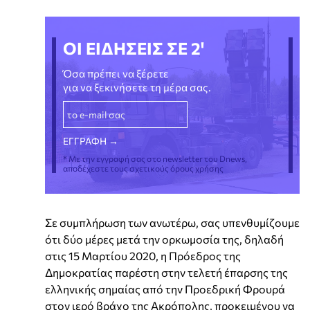
ΟΙ ΕΙΔΗΣΕΙΣ ΣΕ 2'
Όσα πρέπει να ξέρετε
για να ξεκινήσετε τη μέρα σας.
* Με την εγγραφή σας στο newsletter του Dnews,
αποδέχεστε τους σχετικούς όρους χρήσης
Σε συμπλήρωση των ανωτέρω, σας υπενθυμίζουμε
ότι δύο μέρες μετά την ορκωμοσία της, δηλαδή
στις 15 Μαρτίου 2020, η Πρόεδρος της
Δημοκρατίας παρέστη στην τελετή έπαρσης της
ελληνικής σημαίας από την Προεδρική Φρουρά
στον ιερό βράχο της Ακρόπολης, προκειμένου να