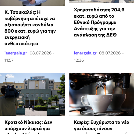
Χρηματοδότηση 204,6
Κ. Τσουκαλάς: Η
εκατ. ευρώ από το
κυβέρνηση απέτυχε να
Εθνικό Πρόγραμμα
αξιοποιήσει κονδύλια
Ανάπτυξης για την
800 εκατ. ευρώ για την
ανάπλαση της ΔΕΘ
ενεργειακή
ανθεκτικότητα
ienergeia.gr
08.07.2026 -
ienergeia.gr
08.07.2026 -
11:57
12:36
Κρατικό Νίκαιας: Δεν
Καφές: Ευχάριστα τα νέα
υπάρχουν λεφτά για
για όσους πίνουν