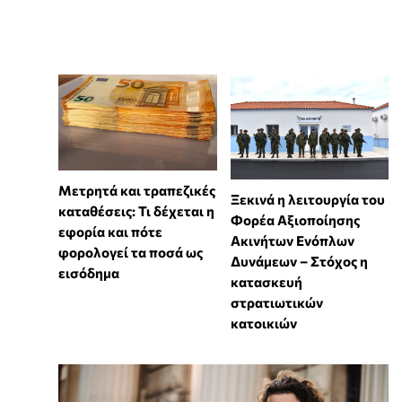
Μετρητά και τραπεζικές
Ξεκινά η λειτουργία του
καταθέσεις: Τι δέχεται η
Φορέα Αξιοποίησης
εφορία και πότε
Ακινήτων Ενόπλων
φορολογεί τα ποσά ως
Δυνάμεων – Στόχος η
εισόδημα
κατασκευή
στρατιωτικών
κατοικιών