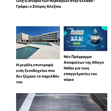
Όλη η ιστορία των πυρκαγιών στην Ελλάδα -
Γράφει ο Σπύρος Αλεξίου
Νέο Πρόγραμμα
Αποφοίτων της Allwyn
Η μεγάλη επιστροφή
Hellas για τους
ενός ξενοδοχείου που
επαγγελματίες του
δεν ξέχασε το παρελθόν
αύριο
του