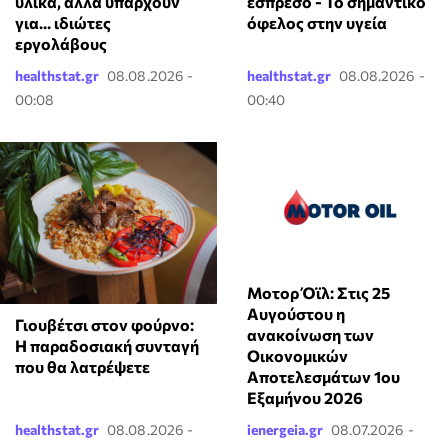
υλικά, αλλά υπάρχουν
εσπρέσο - Το σημαντικό
για... ιδιώτες
όφελος στην υγεία
εργολάβους
healthstat.gr
08.08.2026 -
healthstat.gr
08.08.2026 -
00:08
00:40
Μοτορ Όϊλ: Στις 25
Αυγούστου η
Γιουβέτσι στον φούρνο:
ανακοίνωση των
Η παραδοσιακή συνταγή
Οικονομικών
που θα λατρέψετε
Αποτελεσμάτων 1ου
Εξαμήνου 2026
healthstat.gr
08.08.2026 -
ienergeia.gr
08.07.2026 -