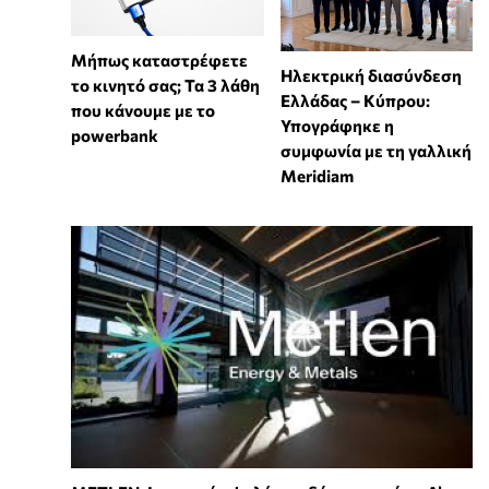
Μήπως καταστρέφετε
Ηλεκτρική διασύνδεση
το κινητό σας; Τα 3 λάθη
Ελλάδας – Κύπρου:
που κάνουμε με το
Υπογράφηκε η
powerbank
συμφωνία με τη γαλλική
Meridiam