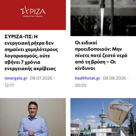
ΣΥΡΙΖΑ-ΠΣ: Η
Οι ειδικοί
ενεργειακή ρήτρα δεν
προειδοποιούν: Μην
σημαίνει χαμηλότερους
πίνετε ποτέ ζεστό νερό
λογαριασμούς, ούτε
από τη βρύση – Οι
σβήνει 7 χρόνια
κίνδυνοι
ενεργειακής ακρίβειας
ienergeia.gr
08.07.2026 -
healthstat.gr
08.08.2026 -
12:17
00:25