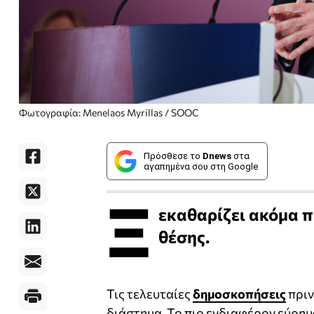
Φωτογραφία: Menelaos Myrillas / SOOC
Πρόσθεσε το
Dnews
στα
αγαπημένα σου στη Google
Ξ
εκαθαρίζει ακόμα π
θέσης.
Τις τελευταίες
δημοσκοπήσεις
πριν
διάστημα. Το πιο ενδιαφέρον εύρη