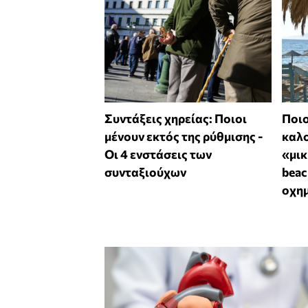
Συντάξεις χηρείας: Ποιοι
Ποιο
μένουν εκτός της ρύθμισης -
καλο
Οι 4 ενστάσεις των
«μικ
συνταξιούχων
beac
οχη