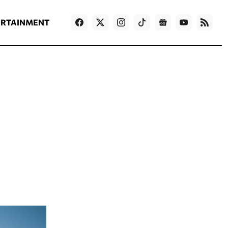
ΡΟΗ ΕΙΔΗΣΕΩΝ
T
NEWS IN ENGLISH
Games
ERTAINMENT