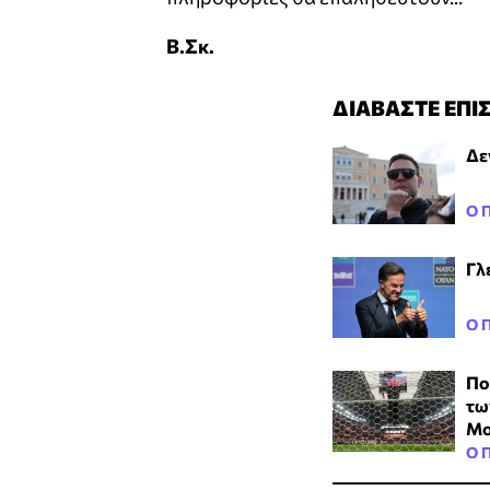
Β.Σκ.
ΔΙΑΒΑΣΤΕ ΕΠΙ
Δε
Ο 
Γλ
Ο 
Πο
τω
Μο
Ο 