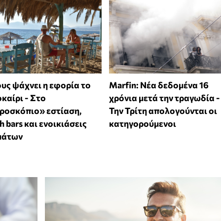
υς ψάχνει η εφορία το
Marfin: Νέα δεδομένα 16
καίρι - Στο
χρόνια μετά την τραγωδία -
ροσκόπιο» εστίαση,
Την Τρίτη απολογούνται οι
h bars και ενοικιάσεις
κατηγορούμενοι
μάτων