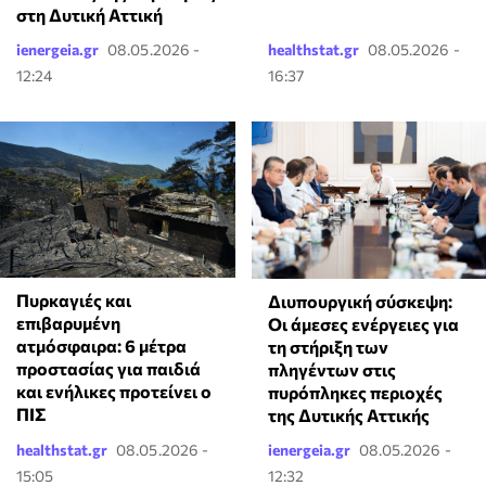
στη Δυτική Αττική
ienergeia.gr
08.05.2026 -
healthstat.gr
08.05.2026 -
12:24
16:37
Πυρκαγιές και
Διυπουργική σύσκεψη:
επιβαρυμένη
Οι άμεσες ενέργειες για
ατμόσφαιρα: 6 μέτρα
τη στήριξη των
προστασίας για παιδιά
πληγέντων στις
και ενήλικες προτείνει ο
πυρόπληκες περιοχές
ΠΙΣ
της Δυτικής Αττικής
healthstat.gr
08.05.2026 -
ienergeia.gr
08.05.2026 -
15:05
12:32