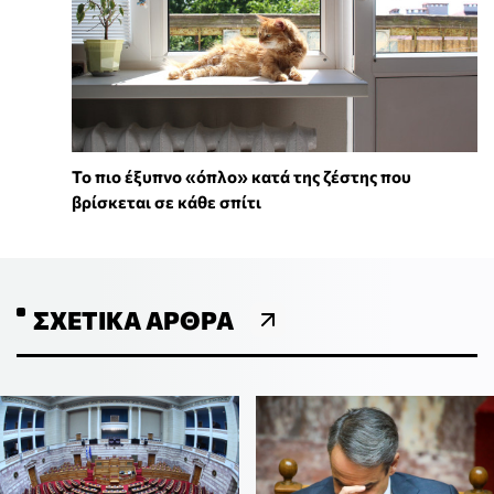
To πιο έξυπνο «όπλο» κατά της ζέστης που
βρίσκεται σε κάθε σπίτι
ΣΧΕΤΙΚΆ ΆΡΘΡΑ