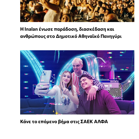
Η Inalan ένωσε παράδοση, διασκέδαση και
ανθρώπους στο Δημοτικό Αθηναϊκό Πανηγύρι
Κάνε το επόμενο βήμα στις ΣΑΕΚ ΑΛΦΑ