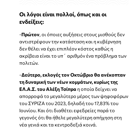
Οι λόγοι είναι πολλοί, όπως και οι
ενδείξεις:
-
Πρώτον
, οι όποιες αυξήσεις στους μισθούς δεν
αντιστρέφουν την κατάσταση και η κυβέρνηση
δεν θέλει να έχει επιπλέον κόστος καθώς η
ακρίβεια είναι το υπ΄ αριθμόν ένα πρόβλημα των
πολιτών.
-
Δεύτερο, εκλογές τον Οκτώβριο θα ανέκοπταν
τη δυναμική των νέων κομμάτων, κυρίως της
ΕΛ.Α.Σ. του Αλέξη Τσίπρα
η οποία δείχνει να
απορροφά το μεγαλύτερο μέρος των ψηφοφόρων
του ΣΥΡΙΖΑ του 2023, δηλαδή του 17,83% του
Ιουνίου. Και ότι διαθέτει εφεδρείες παρά το
γεγονός ότι θα ήθελε μεγαλύτερη απήχηση στη
νέα γενιά και τα κεντροδεξιά κοινά.