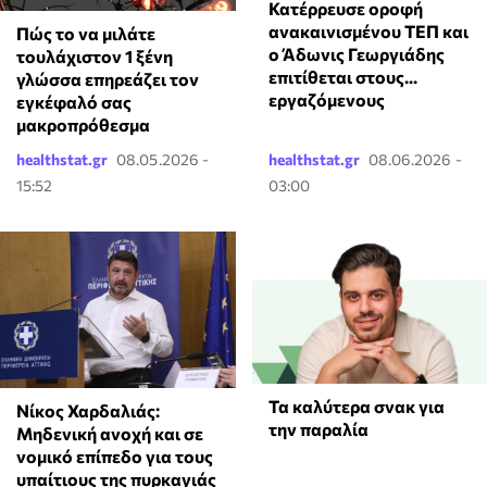
Κατέρρευσε οροφή
ανακαινισμένου ΤΕΠ και
⁠Πώς το να μιλάτε
ο Άδωνις Γεωργιάδης
τουλάχιστον 1 ξένη
επιτίθεται στους...
γλώσσα επηρεάζει τον
εργαζόμενους
εγκέφαλό σας
μακροπρόθεσμα
healthstat.gr
08.05.2026 -
healthstat.gr
08.06.2026 -
15:52
03:00
Τα καλύτερα σνακ για
Νίκος Χαρδαλιάς:
την παραλία
Μηδενική ανοχή και σε
νομικό επίπεδο για τους
υπαίτιους της πυρκαγιάς