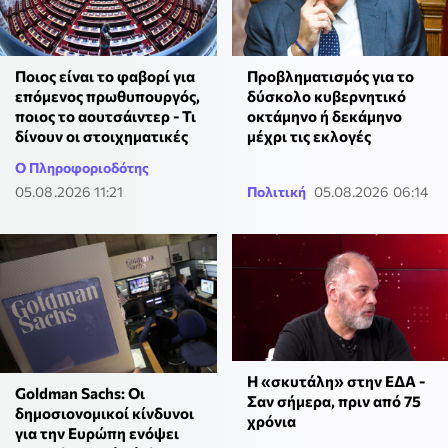
Ποιος είναι το φαβορί για
Προβληματισμός για το
επόμενος πρωθυπουργός,
δύσκολο κυβερνητικό
ποιος το αουτσάιντερ - Τι
οκτάμηνο ή δεκάμηνο
δίνουν οι στοιχηματικές
μέχρι τις εκλογές
Ο Πληροφοριοδότης
05.08.2026 11:21
Πολιτική
05.08.2026 06:14
Η «σκυτάλη» στην ΕΔΑ -
Goldman Sachs: Οι
Σαν σήμερα, πριν από 75
δημοσιονομικοί κίνδυνοι
χρόνια
για την Ευρώπη ενόψει