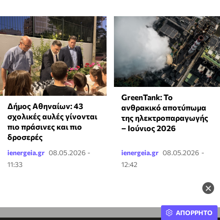
GreenTank: Το
Δήμος Αθηναίων: 43
ανθρακικό αποτύπωμα
σχολικές αυλές γίνονται
της ηλεκτροπαραγωγής
πιο πράσινες και πιο
– Ιούνιος 2026
δροσερές
ienergeia.gr
08.05.2026 -
ienergeia.gr
08.05.2026 -
11:33
12:42
×
ΑΠΟΡΡΗΤΟ