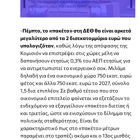
* Με την εγγραφή σας στο newsletter του Dnews,
αποδέχεστε τους σχετικούς όρους χρήσης
-
Πέμπτο, το «πακέτο» στη ΔΕΘ θα είναι αρκετά
μεγαλύτερο από τα 2 δισεκατομμύρια ευρώ που
υπολογιζόταν
, καθώς λόγω της απόφασης της
Κομισιόν να επιστρέψει στις χώρες μέλη να
δαπανήσουν ετησίως 0,3% του ΑΕΠ ετησίως για
να αντιμετωπιστεί το ενεργειακό σοκ. Μιλάμε
δηλαδή για ένα οικονομικό χώρο 750 εκατ. ευρώ
φέτος και άλλα 750 εκατ. ευρώ το 2027, σύνολο
1,5 δισ. επιπλέον. Σε βαθμό τέτοιο που στο
οικονομικό επιτελείο φαίνεται να εξετάζουν το
ενδεχόμενο να εξαγγείλουν «πακέτο» διετίας ή
και τριετίας, ώστε να ενισχύσουν το δίλημμα της
πολιτικής σταθερότητας. Είναι δε
χαρακτηριστικό πως στο «πακέτο» μέτρων
παραμένει στο τραπέζι ακόμα και ο 13ος μισθός