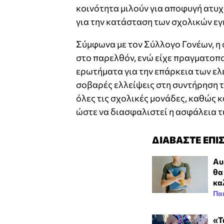
κοινότητα μιλούν για αποφυγή ατυ
για την κατάσταση των σχολικών ε
Σύμφωνα με τον Σύλλογο Γονέων, η
στο παρελθόν, ενώ είχε πραγματοπο
ερωτήματα για την επάρκεια των ελέ
σοβαρές ελλείψεις στη συντήρηση τ
όλες τις σχολικές μονάδες, καθώς κ
ώστε να διασφαλιστεί η ασφάλεια 
ΔΙΑΒΑΣΤΕ ΕΠΙ
Αυ
θα
κα
Πα
«Τ