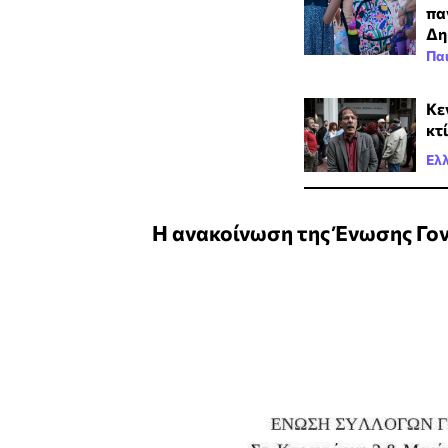
πα
Δη
Πα
Κε
κτ
Ελ
Η ανακοίνωση της Ένωσης Γο