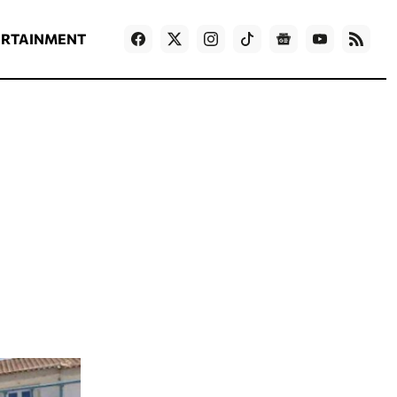
ΡΟΗ ΕΙΔΗΣΕΩΝ
T
NEWS IN ENGLISH
Games
ERTAINMENT