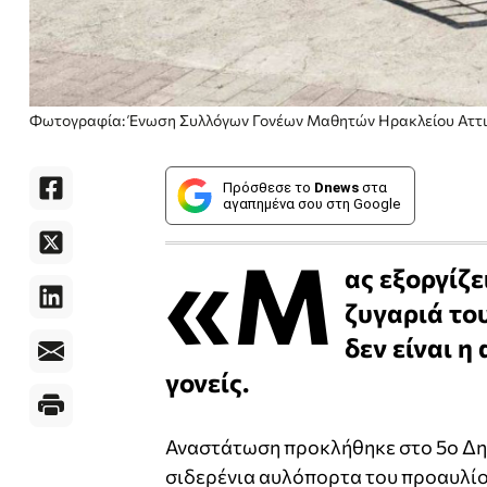
Φωτογραφία: Ένωση Συλλόγων Γονέων Μαθητών Ηρακλείου Αττ
Πρόσθεσε το
Dnews
στα
αγαπημένα σου στη Google
«Μ
ας εξοργίζε
ζυγαριά το
δεν είναι η
γονείς.
Αναστάτωση προκλήθηκε στο 5ο Δη
σιδερένια αυλόπορτα του προαυλίο