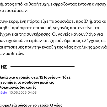
χήματος από καθαρή τύχη, εκφράζοντας έντονη ανησυχ
γκαταστάσεων.
 συγκεκριμένη πόρτα είχε παρουσιάσει προβλήματα κα
ιηθεί πρόσφατη επισκευή, γεγονός που εντείνει τα
γχων και της συντήρησης. Οι γονείς κάνουν λόγο για
ων σχολικών κτιρίων και ζητούν άμεσους ελέγχους σε
αι επισκευές πριν την έναρξη της νέας σχολικής χρονιά
των μαθητών.
ΣΗΣ
λαία στα σχολεία στις 15 Ιουνίου – Πότε
 χτυπήσει το κουδούνι μετά τις
λοκαιρινές διακοπές
ιδεία
10.06.2026 04:08
α σχολεία σώζουν το νερό»: Ο νέος