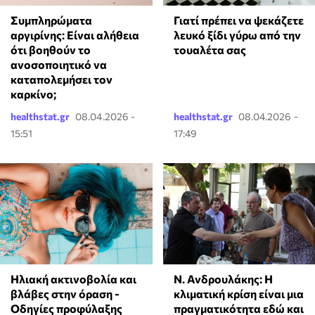
⁠Συμπληρώματα
Γιατί πρέπει να ψεκάζετε
αργιρίνης: Είναι αλήθεια
λευκό ξίδι γύρω από την
ότι βοηθούν το
τουαλέτα σας
ανοσοποιητικό να
καταπολεμήσει τον
καρκίνο;
healthstat.gr
08.04.2026 -
healthstat.gr
08.04.2026 -
15:51
17:49
Ηλιακή ακτινοβολία και
Ν. Ανδρουλάκης: Η
βλάβες στην όραση -
κλιματική κρίση είναι μια
Οδηγίες προφύλαξης
πραγματικότητα εδώ και