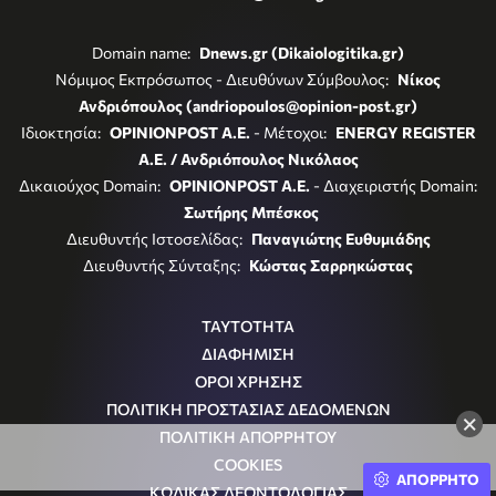
Domain name:
Dnews.gr (Dikaiologitika.gr)
Νόμιμος Εκπρόσωπος - Διευθύνων Σύμβουλος:
Νίκος
Ανδριόπουλος (andriopoulos@opinion-post.gr)
Ιδιοκτησία:
OPINIONPOST A.E.
- Μέτοχοι:
ENERGY REGISTER
Α.Ε. / Ανδριόπουλος Νικόλαος
Δικαιούχος Domain:
OPINIONPOST A.E.
- Διαχειριστής Domain:
Σωτήρης Μπέσκος
Διευθυντής Ιστοσελίδας:
Παναγιώτης Ευθυμιάδης
Διευθυντής Σύνταξης:
Κώστας Σαρρηκώστας
ΤΑΥΤΟΤΗΤΑ
ΔΙΑΦΗΜΙΣΗ
ΟΡΟΙ ΧΡΗΣΗΣ
ΠΟΛΙΤΙΚΗ ΠΡΟΣΤΑΣΙΑΣ ΔΕΔΟΜΕΝΩΝ
×
ΠΟΛΙΤΙΚΗ ΑΠΟΡΡΗΤΟΥ
COOKIES
ΑΠΟΡΡΗΤΟ
ΚΩΔΙΚΑΣ ΔΕΟΝΤΟΛΟΓΙΑΣ