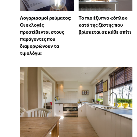
Λογαριασμοί ρεύματος:
To πιο έξυπνο «όπλο»
Οι εκλογές
κατά της ζέστης που
προστίθενται στους
βρίσκεται σε κάθε σπίτι
παράγοντες που
διαμορφώνουν τα
τιμολόγια