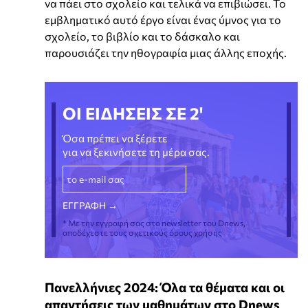
να πάει στο σχολείο και τελικά να επιβιώσει. Το
εμβληματικό αυτό έργο είναι ένας ύμνος για το
σχολείο, το βιβλίο και το δάσκαλο και
παρουσιάζει την ηθογραφία μιας άλλης εποχής.
ΟΙ ΕΙΔΗΣΕΙΣ ΣΕ 2'
Όσα πρέπει να ξέρετε
για να ξεκινήσετε τη μέρα σας.
* Με την εγγραφή σας στο newsletter του Dnews,
αποδέχεστε τους σχετικούς όρους χρήσης
Πανελλήνιες 2024: Όλα τα θέματα και οι
απαντήσεις των μαθημάτων στο Dnews