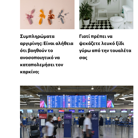
⁠Συμπληρώματα
Γιατί πρέπει να
αργιρίνης: Είναι αλήθεια
ψεκάζετε λευκό ξίδι
ότι βοηθούν το
γύρω από την τουαλέτα
ανοσοποιητικό να
σας
καταπολεμήσει τον
καρκίνο;