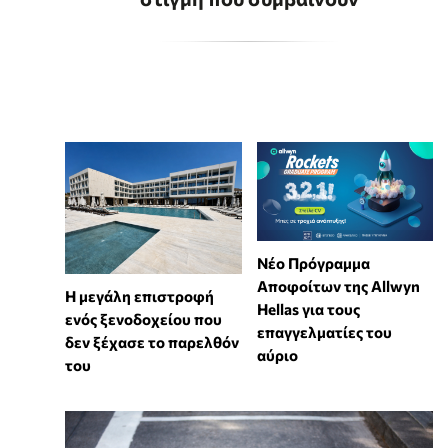
Νέο Πρόγραμμα
Αποφοίτων της Allwyn
Η μεγάλη επιστροφή
Hellas για τους
ενός ξενοδοχείου που
επαγγελματίες του
δεν ξέχασε το παρελθόν
αύριο
του