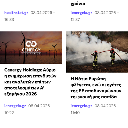
χρόνια
healthstat.gr
08.04.2026 -
ienergeia.gr
08.04.2026 -
16:33
12:37
Cenergy Holdings: Αύριο
η ενημέρωση επενδυτών
Η Νότια Ευρώπη
και αναλυτών επί των
φλέγεται, ενώ οι ηγέτες
αποτελεσμάτων A’
της ΕΕ αποδυναμώνουν
εξαμήνου 2026
τη φυσική μας ασπίδα
ienergeia.gr
08.04.2026 -
ienergeia.gr
08.04.2026 -
10:22
11:40