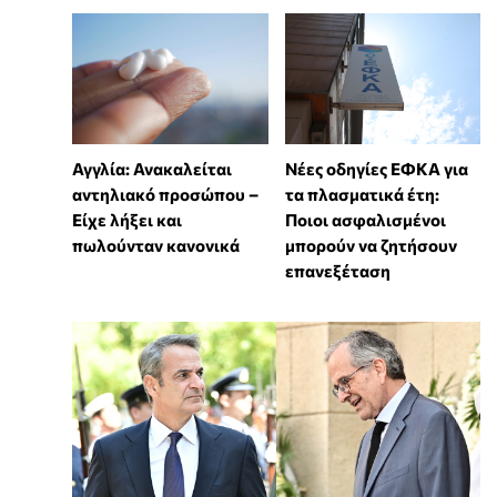
Αγγλία: Ανακαλείται
Νέες οδηγίες ΕΦΚΑ για
αντηλιακό προσώπου –
τα πλασματικά έτη:
Είχε λήξει και
Ποιοι ασφαλισμένοι
πωλούνταν κανονικά
μπορούν να ζητήσουν
επανεξέταση