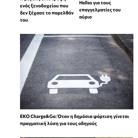
Hellas για τους
ενός ξενοδοχείου που
επαγγελματίες του
δεν ξέχασε το παρελθόν
αύριο
του
EKO Charge&Go: Όταν η δημόσια φόρτιση γίνεται
πραγματική λύση για τους οδηγούς