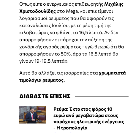
Οπως είπε ο ενεργειακός επιθεωρητής
Μιχάλης
Χριστοδουλίδης
στο Mega, «οι επικείμενοι
λογαριασμοί ρεύματος που θα αφορούν τις
καταναλώσεις Ιουλίου, με τη μέση τιμή της
κιλοβατώρας να φθάνει τα 16,5 λεπτά. Αν δεν
απορροφήσουν οι πάροχοι την αύξηση της
χονδρικής αγοράς ρεύματος - εγώ θεωρώ ότι θα
απορροφήσουν το 50%, άρα τα 16,5 λεπτά θα
γίνουν 19-19,5 λεπτά».
Αυτό θα αλλάξει τις ισορροπίες στα
χρωματιστά
τιμολόγια ρεύματος.
ΔΙΑΒΑΣΤΕ ΕΠΙΣΗΣ
Ρεύμα: Έκτακτος φόρος 10
ευρώ ανά μεγαβατώρα στους
παρόχους ηλεκτρικής ενέργειας
- Η τροπολογία