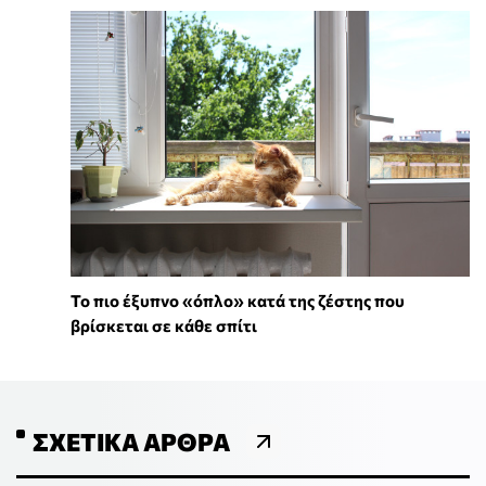
To πιο έξυπνο «όπλο» κατά της ζέστης που
βρίσκεται σε κάθε σπίτι
ΣΧΕΤΙΚΆ ΆΡΘΡΑ