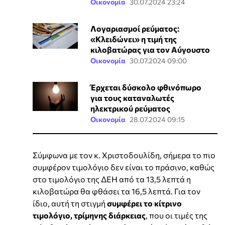
Οικονομία
30.07.2024 23:24
Λογαριασμοί ρεύματος:
«Κλειδώνει» η τιμή της
κιλοβατώρας για τον Αύγουστο
Οικονομία
30.07.2024 09:00
Έρχεται δύσκολο φθινόπωρο
για τους καταναλωτές
ηλεκτρικού ρεύματος
Οικονομία
28.07.2024 09:15
Σύμφωνα με τον κ. Χριστοδουλίδη, σήμερα το πιο
συμφέρον τιμολόγιο δεν είναι το πράσινο, καθώς
στο τιμολόγιο της ΔΕΗ από τα 13,5 λεπτά η
κιλοβατώρα θα φθάσει τα 16,5 λεπτά. Για τον
ίδιο, αυτή τη στιγμή
συμφέρει το κίτρινο
τιμολόγιο, τρίμηνης διάρκειας
, που οι τιμές της