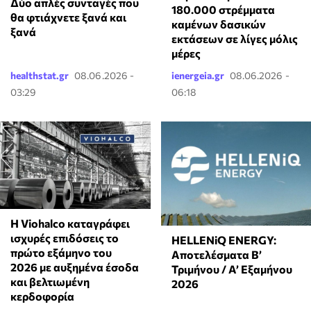
Δύο απλές συνταγές που
180.000 στρέμματα
θα φτιάχνετε ξανά και
καμένων δασικών
ξανά
εκτάσεων σε λίγες μόλις
μέρες
healthstat.gr
08.06.2026 -
ienergeia.gr
08.06.2026 -
03:29
06:18
Η Viohalco καταγράφει
ισχυρές επιδόσεις το
HELLENiQ ENERGY:
πρώτο εξάμηνο του
Αποτελέσματα Β’
2026 με αυξημένα έσοδα
Τριμήνου / Α’ Εξαμήνου
και βελτιωμένη
2026
κερδοφορία