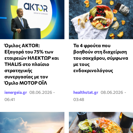
Όμιλος AKTOR:
Τα 4 φρούτα που
Εξαγορά του 75% των
βοηθούν στη διαχείριση
εταιρειών ΗΛΕΚΤΩΡ και
του σακχάρου, σύμφωνα
THALIS στο πλαίσιο
με τους
στρατηγικής
ενδοκρινολόγους
συνεργασίας με τον
Όμιλο ΜΟΤΟΡ ΟΪΛ
ienergeia.gr
08.06.2026 -
healthstat.gr
08.06.2026 -
06:41
03:48