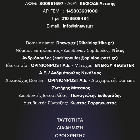
ΑΦΜ:
800961697
- ΔΟΥ:
ΚΕΦΟΔΕ Αττικής
ΑΡ. ΓΕΜΗ:
145803601000
Τηλ:
210 3608484
E-mail:
info@dnews.gr
Domain name:
Dnews.gr (Dikaiologitika.gr)
Νόμιμος Εκπρόσωπος - Διευθύνων Σύμβουλος:
Νίκος
Ανδριόπουλος (andriopoulos@opinion-post.gr)
Ιδιοκτησία:
OPINIONPOST A.E.
- Μέτοχοι:
ENERGY REGISTER
Α.Ε. / Ανδριόπουλος Νικόλαος
Δικαιούχος Domain:
OPINIONPOST A.E.
- Διαχειριστής Domain:
Σωτήρης Μπέσκος
Διευθυντής Ιστοσελίδας:
Παναγιώτης Ευθυμιάδης
Διευθυντής Σύνταξης:
Κώστας Σαρρηκώστας
ΤΑΥΤΟΤΗΤΑ
ΔΙΑΦΗΜΙΣΗ
ΟΡΟΙ ΧΡΗΣΗΣ