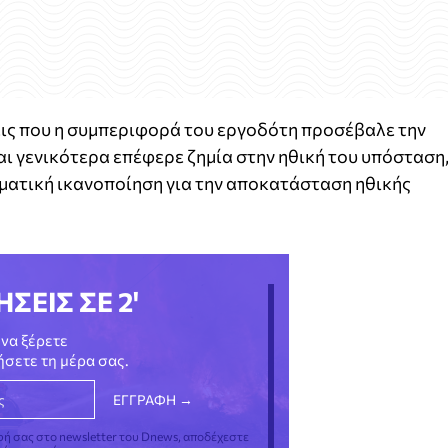
εις που η συμπεριφορά του εργοδότη προσέβαλε την
 γενικότερα επέφερε ζημία στην ηθική του υπόσταση,
ματική ικανοποίηση για την αποκατάσταση ηθικής
ΗΣΕΙΣ ΣΕ 2'
να ξέρετε
νήσετε τη μέρα σας.
φή σας στο newsletter του Dnews, αποδέχεστε