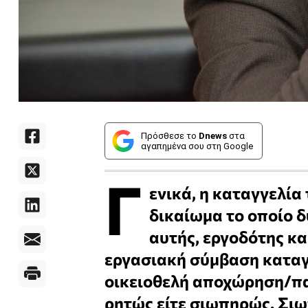
Πρόσθεσε το
Dnews
στα
αγαπημένα σου στη Google
Γ
ενικά, η καταγγελία
δικαίωμα το οποίο δ
αυτής, εργοδότης κα
εργασιακή σύμβαση καταγγ
οικειοθελή αποχώρηση/παρ
ρητώς είτε σιωπηρώς. Σιω