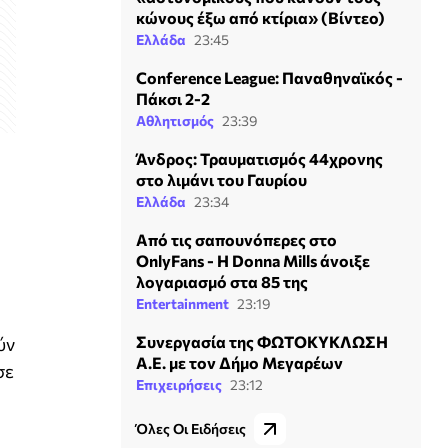
κώνους έξω από κτίρια» (Βίντεο)
Ελλάδα
23:45
Conference League: Παναθηναϊκός -
Πάκσι 2-2
Αθλητισμός
23:39
Άνδρος: Τραυματισμός 44χρονης
στο λιμάνι του Γαυρίου
Ελλάδα
23:34
Από τις σαπουνόπερες στο
OnlyFans - Η Donna Mills άνοιξε
λογαριασμό στα 85 της
Entertainment
23:19
Συνεργασία της ΦΩΤΟΚΥΚΛΩΣΗ
ύν
Α.Ε. με τον Δήμο Μεγαρέων
σε
Επιχειρήσεις
23:12
Όλες Οι Ειδήσεις