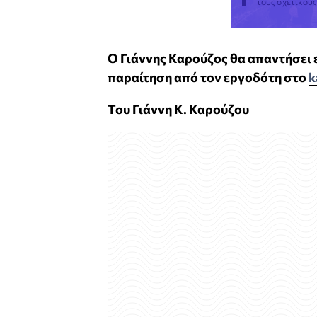
τους σχετικού
Ο Γιάννης Καρούζος θα απαντήσει
παραίτηση από τον εργοδότη στο
k
Του Γιάννη Κ. Καρούζου