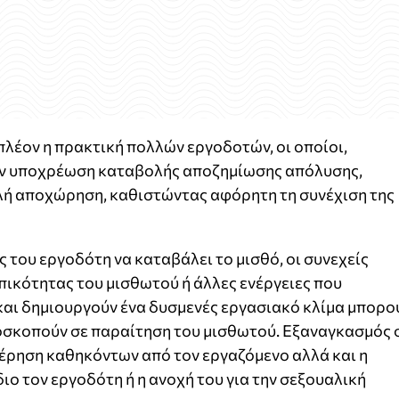
λέον η πρακτική πολλών εργοδοτών, οι οποίοι,
ην υποχρέωση καταβολής αποζημίωσης απόλυσης,
λή αποχώρηση, καθιστώντας αφόρητη τη συνέχιση της
ς του εργοδότη να καταβάλει το μισθό, οι συνεχείς
ικότητας του μισθωτού ή άλλες ενέργειες που
και δημιουργούν ένα δυσμενές εργασιακό κλίμα μπορο
οσκοπούν σε παραίτηση του μισθωτού. Εξαναγκασμός 
τέρηση καθηκόντων από τον εργαζόμενο αλλά και η
ιο τον εργοδότη ή η ανοχή του για την σεξουαλική