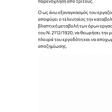
παρενόχληση από τρίτους.
Ο ως άνω εξαναγκασμός του εργαζο
αποφύγει ο τελευταίος την καταβο
βλαπτική μεταβολή των όρων εργασί
του Ν. 2112/1920, να θεωρήσει την
πλευρά του εργοδότη και να αποχω
αποζημίωσης.