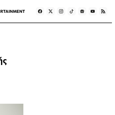
ΡΟΗ ΕΙΔΗΣΕΩΝ
T
NEWS IN ENGLISH
Games
ERTAINMENT
ής