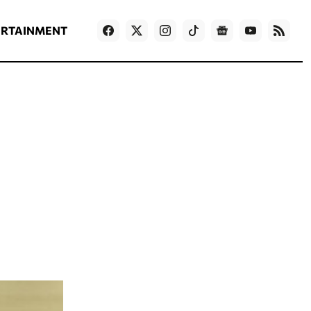
ΡΟΗ ΕΙΔΗΣΕΩΝ
T
NEWS IN ENGLISH
Games
ERTAINMENT