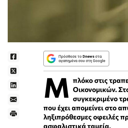
Πρόσθεσε το
Dnews
στα
αγαπημένα σου στη Google
Μ
πλόκο στις τραπε
Οικονομικών. Στ
συγκεκριμένο τρα
που έχει απομείνει στο α
ληξιπρόθεσμες οφειλές πρ
ασφαλιστικά ταμεία.