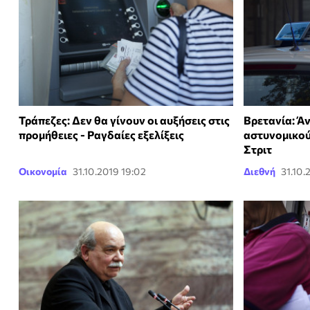
Τράπεζες: Δεν θα γίνουν οι αυξήσεις στις
Βρετανία: Ά
προμήθειες - Ραγδαίες εξελίξεις
αστυνομικού
Στριτ
Οικονομία
31.10.2019 19:02
Διεθνή
31.10.