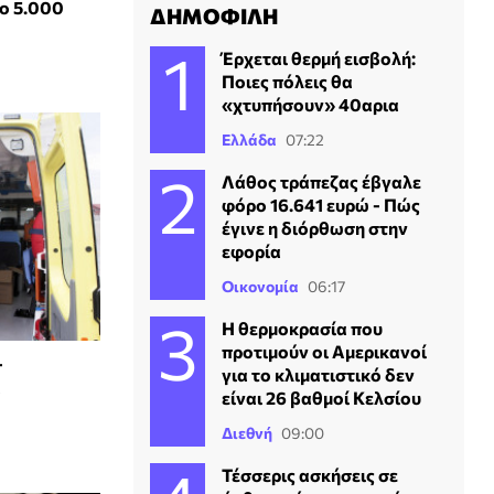
μο 5.000
ΔΗΜΟΦΙΛΗ
Έρχεται θερμή εισβολή:
Ποιες πόλεις θα
«χτυπήσουν» 40αρια
Ελλάδα
07:22
Λάθος τράπεζας έβγαλε
φόρο 16.641 ευρώ - Πώς
έγινε η διόρθωση στην
εφορία
Οικονομία
06:17
Η θερμοκρασία που
προτιμούν οι Αμερικανοί
-
για το κλιματιστικό δεν
α
είναι 26 βαθμοί Κελσίου
Διεθνή
09:00
Τέσσερις ασκήσεις σε