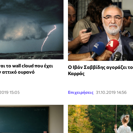
ναι το wall cloud που έχει
Ο Ιβάν Σαββίδης αγοράζει τ
ν αττικό ουρανό
Καρράς
.2019 15:05
Επιχειρήσεις
31.10.2019 14:56