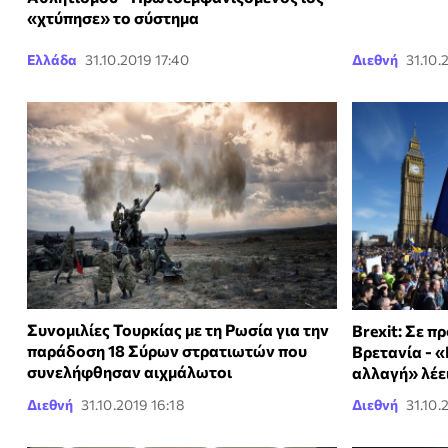
«χτύπησε» το σύστημα
Ελλάδα
31.10.2019 17:40
Διεθνή
31.10.
Συνομιλίες Τουρκίας με τη Ρωσία για την
Brexit: Σε π
παράδοση 18 Σύρων στρατιωτών που
Βρετανία - «
συνελήφθησαν αιχμάλωτοι
αλλαγή» λέε
Διεθνή
31.10.2019 16:18
Διεθνή
31.10.