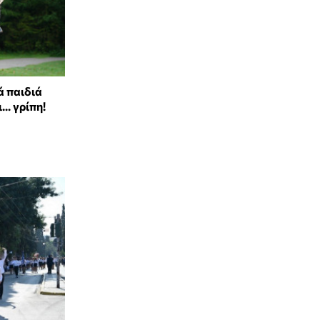
ά παιδιά
.. γρίπη!