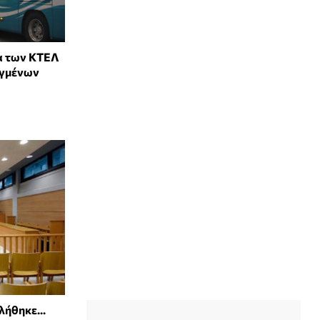
α των ΚΤΕΛ
ηγμένων
λήθηκε...