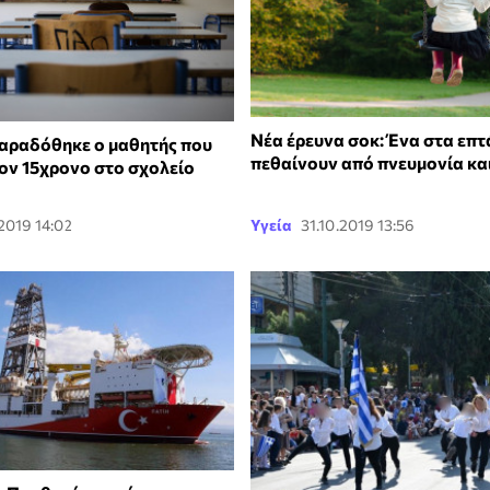
Νέα έρευνα σοκ: Ένα στα επτ
αραδόθηκε ο μαθητής που
πεθαίνουν από πνευμονία και.
ον 15χρονο στο σχολείο
.2019 14:02
Υγεία
31.10.2019 13:56