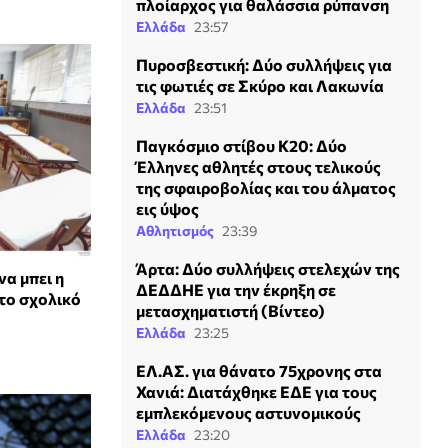
πλοίαρχος για θαλάσσια ρύπανση
Ελλάδα
23:57
Πυροσβεστική: Δύο συλλήψεις για
τις φωτιές σε Σκύρο και Λακωνία
Ελλάδα
23:51
Παγκόσμιο στίβου Κ20: Δύο
Έλληνες αθλητές στους τελικούς
της σφαιροβολίας και του άλματος
εις ύψος
Αθλητισμός
23:39
Άρτα: Δύο συλλήψεις στελεχών της
να μπει η
ΔΕΔΔΗΕ για την έκρηξη σε
το σχολικό
μετασχηματιστή (Βίντεο)
Ελλάδα
23:25
ΕΛ.ΑΣ. για θάνατο 75χρονης στα
Χανιά: Διατάχθηκε ΕΔΕ για τους
εμπλεκόμενους αστυνομικούς
Ελλάδα
23:20