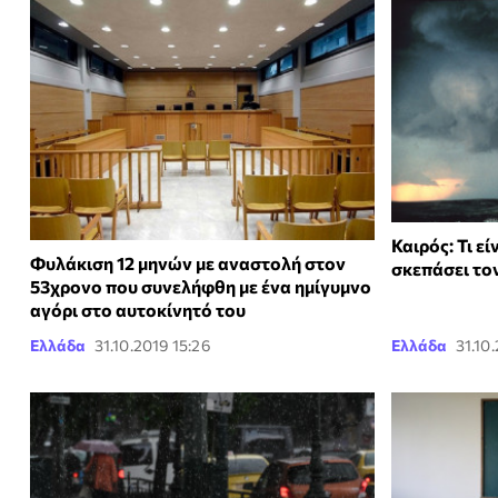
Καιρός: Τι εί
Φυλάκιση 12 μηνών με αναστολή στον
σκεπάσει το
53χρονο που συνελήφθη με ένα ημίγυμνο
αγόρι στο αυτοκίνητό του
Ελλάδα
31.10.2019 15:26
Ελλάδα
31.10