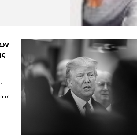
των
ης
,
ά τη