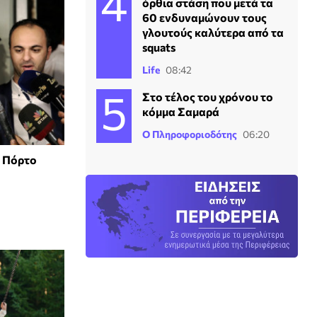
όρθια στάση που μετά τα
60 ενδυναμώνουν τους
γλουτούς καλύτερα από τα
squats
Life
08:42
Στο τέλος του χρόνου το
κόμμα Σαμαρά
Ο Πληροφοριοδότης
06:20
ο Πόρτο