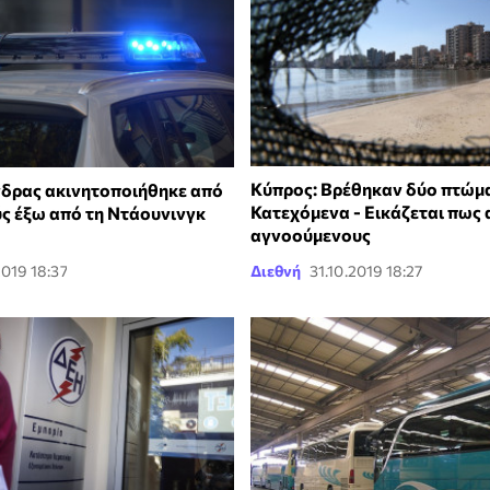
Κύπρος: Βρέθηκαν δύο πτώμ
νδρας ακινητοποιήθηκε από
Κατεχόμενα - Εικάζεται πως 
ς έξω από τη Ντάουνινγκ
αγνοούμενους
2019 18:37
Διεθνή
31.10.2019 18:27