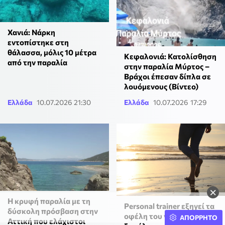
Χανιά: Νάρκη
εντοπίστηκε στη
θάλασσα, μόλις 10 μέτρα
Κεφαλονιά: Κατολίσθηση
από την παραλία
στην παραλία Μύρτος –
Βράχοι έπεσαν δίπλα σε
λουόμενους (Βίντεο)
Ελλάδα
10.07.2026 21:30
Ελλάδα
10.07.2026 17:29
×
Η κρυφή παραλία με τη
Personal trainer εξηγεί τα
δύσκολη πρόσβαση στην
οφέλη του να περπατάς
ΑΠΟΡΡΗΤΟ
Αττική που ελάχιστοι