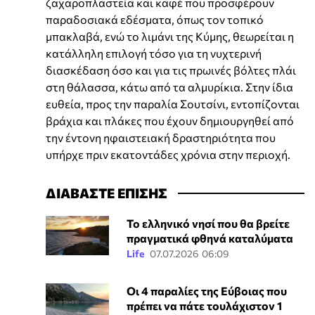
ζαχαροπλαστεία και καφέ που προσφέρουν
παραδοσιακά εδέσματα, όπως τον τοπικό
μπακλαβά, ενώ το λιμάνι της Κύμης, θεωρείται η
κατάλληλη επιλογή τόσο για τη νυχτερινή
διασκέδαση όσο και για τις πρωινές βόλτες πλάι
στη θάλασσα, κάτω από τα αλμυρίκια. Στην ίδια
ευθεία, προς την παραλία Σουτσίνι, εντοπίζονται
βράχια και πλάκες που έχουν δημιουργηθεί από
την έντονη ηφαιστειακή δραστηριότητα που
υπήρχε πριν εκατοντάδες χρόνια στην περιοχή.
ΔΙΑΒΑΣΤΕ ΕΠΙΣΗΣ
Το ελληνικό νησί που θα βρείτε
πραγματικά φθηνά καταλύματα
Life
07.07.2026 06:09
Οι 4 παραλίες της Εύβοιας που
πρέπει να πάτε τουλάχιστον 1