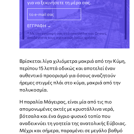
για να ξεκινήσετε τη μέρα σας.
* Με την εγγραφή σας στο newsletter του Dnews,
αποδέχεστε τους σχετικούς όρους χρήσης
Βρίσκεται λίγα χιλιόμετρα μακριά από την Κύμη,
περίπου 15 λεπτά οδικώς και αποτελεί έναν
αυθεντικό προορισμό για όσους αναζητούν
ήρεμες στιγμές πλάι στο κύμα, μακριά από την
πολυκοσμία.
Η παραλία Μάγειρας, είναι μία από τις πιο
απομονωμένες ακτές με κρυστάλλινα νερά,
βότσαλα και ένα άγριο φυσικό τοπίο που
αναδεικνύει τη γοητεία της ανατολικής Εύβοιας.
Μέχρι και σήμερα, παραμένει σε μεγάλο βαθμό