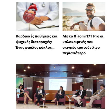
Καρδιακές παθήσεις και
Με το Xiaomi 17T Pro οι
ψυχικές διαταραχές:
καλοκαιρινές σου
Ένας φαύλος κύκλος...
στιγμές κρατούν λίγο
περισσότερο