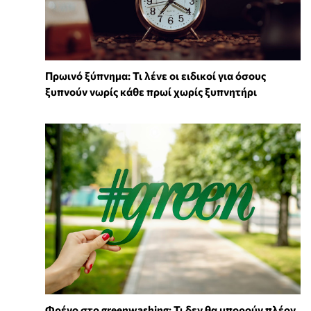
Πρωινό ξύπνημα: Τι λένε οι ειδικοί για όσους
ξυπνούν νωρίς κάθε πρωί χωρίς ξυπνητήρι
Φρένο στο greenwashing: Τι δεν θα μπορούν πλέον