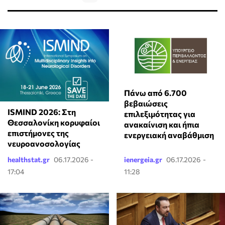
Πάνω από 6.700
βεβαιώσεις
ISMIND 2026: Στη
επιλεξιμότητας για
Θεσσαλονίκη κορυφαίοι
ανακαίνιση και ήπια
επιστήμονες της
ενεργειακή αναβάθμιση
νευροανοσολογίας
healthstat.gr
06.17.2026 -
ienergeia.gr
06.17.2026 -
17:04
11:28