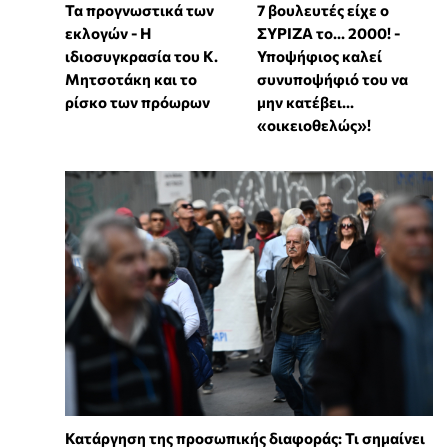
Τα προγνωστικά των
7 βουλευτές είχε ο
εκλογών - Η
ΣΥΡΙΖΑ το... 2000! -
ιδιοσυγκρασία του Κ.
Υποψήφιος καλεί
Μητσοτάκη και το
συνυποψήφιό του να
ρίσκο των πρόωρων
μην κατέβει...
«οικειοθελώς»!
Κατάργηση της προσωπικής διαφοράς: Τι σημαίνει