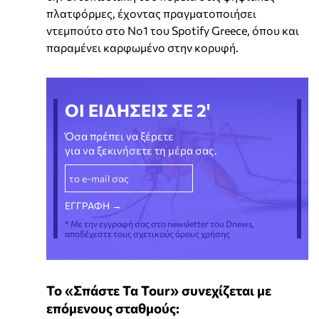
πλατφόρμες, έχοντας πραγματοποιήσει
ντεμπούτο στο Νο1 του Spotify Greece, όπου και
παραμένει καρφωμένο στην κορυφή.
ΟΙ ΕΙΔΗΣΕΙΣ ΣΕ 2'
Όσα πρέπει να ξέρετε
για να ξεκινήσετε τη μέρα σας.
* Με την εγγραφή σας στο newsletter του Dnews,
αποδέχεστε τους σχετικούς όρους χρήσης
Το «Σπάστε Τα Tour» συνεχίζεται με
επόμενους σταθμούς: