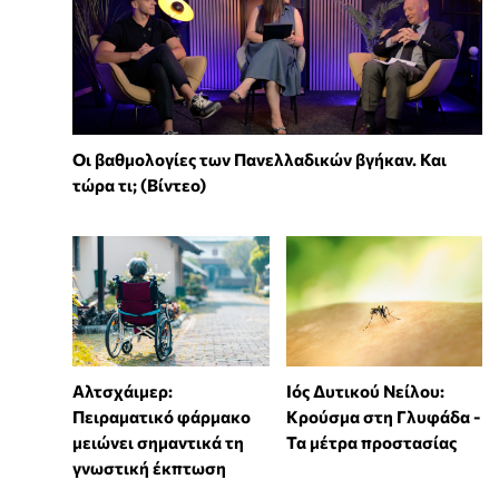
Οι βαθμολογίες των Πανελλαδικών βγήκαν. Και
τώρα τι; (Βίντεο)
Αλτσχάιμερ:
Ιός Δυτικού Νείλου:
Πειραματικό φάρμακο
Κρούσμα στη Γλυφάδα -
μειώνει σημαντικά τη
Τα μέτρα προστασίας
γνωστική έκπτωση