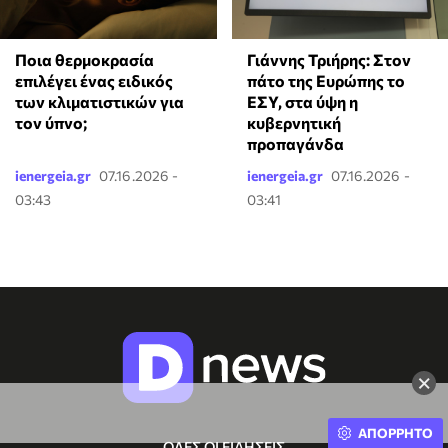
Ποια θερμοκρασία
Γιάννης Τριήρης: Στον
επιλέγει ένας ειδικός
πάτο της Ευρώπης το
των κλιματιστικών για
ΕΣΥ, στα ύψη η
τον ύπνο;
κυβερνητική
προπαγάνδα
ienergeia.gr
07.16.2026 -
ienergeia.gr
07.16.2026 -
03:43
03:41
×
ΑΠΟΡΡΗΤΟ
ΟΛΕΣ ΟΙ ΕΙΔΗΣΕΙΣ