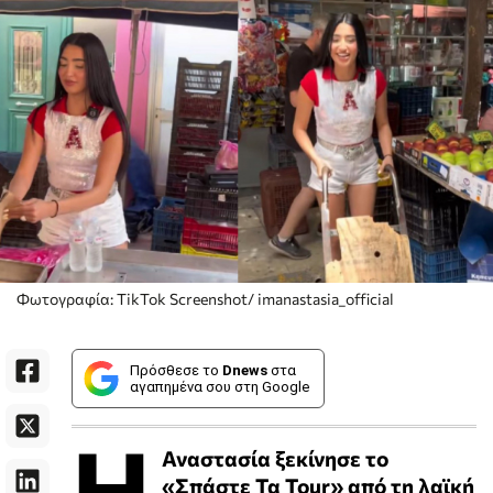
Φωτογραφία: TikTok Screenshot/ imanastasia_official
Πρόσθεσε το
Dnews
στα
αγαπημένα σου στη Google
Η
Αναστασία ξεκίνησε το
«Σπάστε Τα Tour» από τη λαϊκή