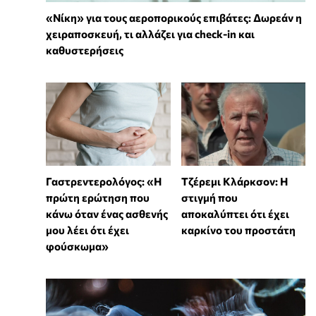
«Νίκη» για τους αεροπορικούς επιβάτες: Δωρεάν η
χειραποσκευή, τι αλλάζει για check-in και
καθυστερήσεις
Γαστρεντερολόγος: «Η
Τζέρεμι Κλάρκσον: Η
πρώτη ερώτηση που
στιγμή που
κάνω όταν ένας ασθενής
αποκαλύπτει ότι έχει
μου λέει ότι έχει
καρκίνο του προστάτη
φούσκωμα»