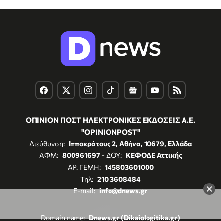
ΟΠΙΝΙΟΝ ΠΟΣΤ ΗΛΕΚΤΡΟΝΙΚΕΣ ΕΚΔΟΣΕΙΣ Α.Ε.
"OPINIONPOST"
Διεύθυνση:
Ιπποκράτους 2, Αθήνα, 10679, Ελλάδα
ΑΦΜ:
800961697
- ΔΟΥ:
ΚΕΦΟΔΕ Αττικής
ΑΡ. ΓΕΜΗ:
145803601000
Τηλ:
210 3608484
×
E-mail:
info@dnews.gr
Domain name:
Dnews.gr (Dikaiologitika.gr)