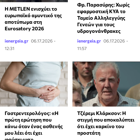
Φρ. Παρασύρης: Χωρίς
Η METLEN ενισχύει το
εφαρμοστική ΚΥΑ το
ευρωπαϊκό αμυντικό της
Ταμείο Αλληλεγγύης
αποτύπωμα στη
Γενεών για τους
Eurosatory 2026
υδρογονάνθρακες
ienergeia.gr
06.17.2026 -
ienergeia.gr
06.17.2026 -
12:31
11:57
Γαστρεντερολόγος: «Η
Τζέρεμι Κλάρκσον: Η
πρώτη ερώτηση που
στιγμή που αποκαλύπτει
κάνω όταν ένας ασθενής
ότι έχει καρκίνο του
μου λέει ότι έχει
προστάτη
φούσκωμα»