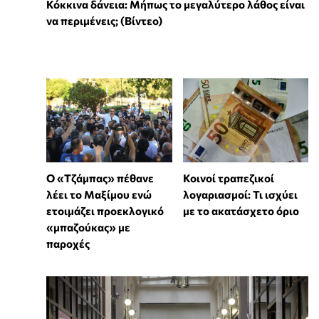
Κόκκινα δάνεια: Μήπως το μεγαλύτερο λάθος είναι
να περιμένεις; (Βίντεο)
Ο «Τζάμπας» πέθανε
Κοινοί τραπεζικοί
λέει το Μαξίμου ενώ
λογαριασμοί: Τι ισχύει
ετοιμάζει προεκλογικό
με το ακατάσχετο όριο
«μπαζούκας» με
παροχές