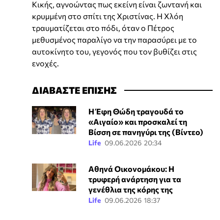
Κικής, αγνοώντας πως εκείνη είναι ζωντανή και
κρυμμένη στο σπίτι της Χριστίνας. Η Χλόη
τραυματίζεται στο πόδι, όταν ο Πέτρος
μεθυσμένος παραλίγο να την παρασύρει με το
αυτοκίνητο του, γεγονός που τον βυθίζει στις
ενοχές.
ΔΙΑΒΑΣΤΕ ΕΠΙΣΗΣ
Η Έφη Θώδη τραγουδά το
«Αιγαίο» και προσκαλεί τη
Βίσση σε πανηγύρι της (Βίντεο)
Life
09.06.2026 20:34
Αθηνά Οικονομάκου: Η
τρυφερή ανάρτηση για τα
γενέθλια της κόρης της
Life
09.06.2026 18:37