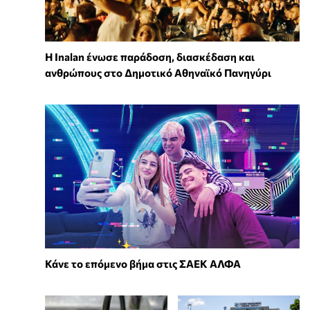
Η Inalan ένωσε παράδοση, διασκέδαση και
ανθρώπους στο Δημοτικό Αθηναϊκό Πανηγύρι
Κάνε το επόμενο βήμα στις ΣΑΕΚ ΑΛΦΑ