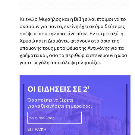
Κι ενώ ο Μιχαήλος και η Βιβή είναι έτοιμοι να το
σκάσουν για πάντα, εκείνη έχει ακόμα δεύτερες
σκέψεις που την κρατάνε πίσω. Εν τω μεταξύ, η
Χρυσώ και η Διαμάντω φτάνουν στα όρια της
υπομονής τους με το ψέμα της Αντιγόνης για τα
χρήματα και, όσο τα περιθώρια στενεύουν η ώρα
για τη μεγάλη αποκάλυψη πλησιάζει.
ΟΙ ΕΙΔΗΣΕΙΣ ΣΕ 2'
Όσα πρέπει να ξέρετε
για να ξεκινήσετε τη μέρα σας.