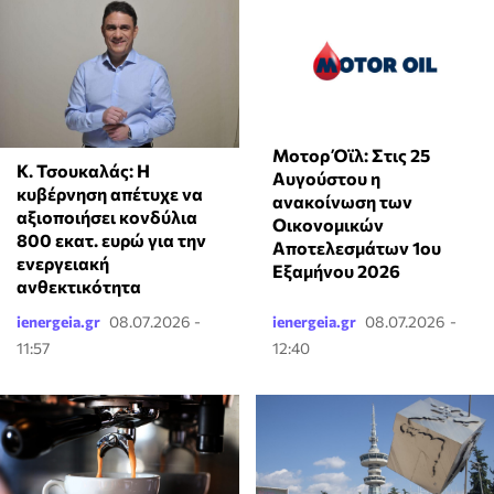
Μοτορ Όϊλ: Στις 25
Κ. Τσουκαλάς: Η
Αυγούστου η
κυβέρνηση απέτυχε να
ανακοίνωση των
αξιοποιήσει κονδύλια
Οικονομικών
800 εκατ. ευρώ για την
Αποτελεσμάτων 1ου
ενεργειακή
Εξαμήνου 2026
ανθεκτικότητα
ienergeia.gr
08.07.2026 -
ienergeia.gr
08.07.2026 -
11:57
12:40