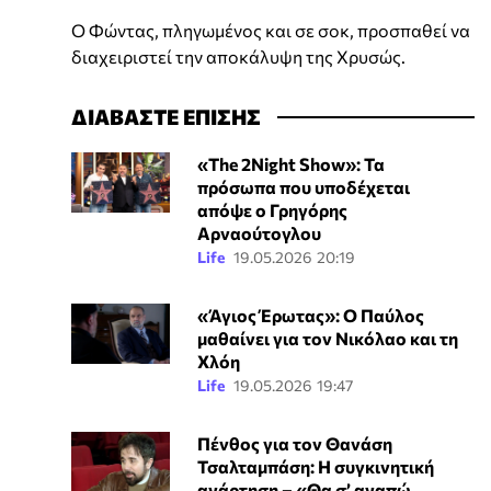
Ο Φώντας, πληγωμένος και σε σοκ, προσπαθεί να
διαχειριστεί την αποκάλυψη της Χρυσώς.
ΔΙΑΒΑΣΤΕ ΕΠΙΣΗΣ
«The 2Night Show»: Τα
πρόσωπα που υποδέχεται
απόψε ο Γρηγόρης
Αρναούτογλου
Life
19.05.2026 20:19
«Άγιος Έρωτας»: Ο Παύλος
μαθαίνει για τον Νικόλαο και τη
Χλόη
Life
19.05.2026 19:47
Πένθος για τον Θανάση
Τσαλταμπάση: Η συγκινητική
ανάρτηση – «Θα σ’ αγαπώ