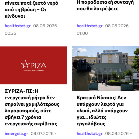
Η παραδοσιακή συνταγή
πίνετε ποτέ ζεστό νερό
που θα λατρέψετε
από τη βρύση – Οι
κίνδυνοι
healthstat.gr
08.08.2026 -
healthstat.gr
08.08.2026 -
00:25
01:00
ΣΥΡΙΖΑ-ΠΣ: Η
Κρατικό Νίκαιας: Δεν
ενεργειακή ρήτρα δεν
υπάρχουν λεφτά για
σημαίνει χαμηλότερους
υλικά, αλλά υπάρχουν
λογαριασμούς, ούτε
για... ιδιώτες
σβήνει 7 χρόνια
εργολάβους
ενεργειακής ακρίβειας
ienergeia.gr
08.07.2026 -
healthstat.gr
08.08.2026 -