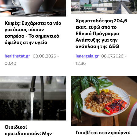
Χρηματοδότηση 204,6
Καφές: Ευχάριστα τα νέα
εκατ. ευρώ από το
για όσους πίνουν
Εθνικό Πρόγραμμα
εσπρέσο - Το σημαντικό
Ανάπτυξης για την
όφελος στην υγεία
ανάπλαση της ΔΕΘ
healthstat.gr
08.08.2026 -
ienergeia.gr
08.07.2026 -
00:40
12:36
Οι ειδικοί
Γιουβέτσι στον φούρνο:
προειδοποιούν: Μην