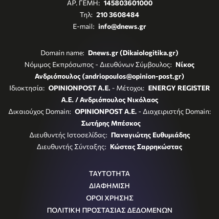
ΑΡ. ΓΕΜΗ:
145803601000
Τηλ:
210 3608484
E-mail:
info@dnews.gr
Domain name:
Dnews.gr (Dikaiologitika.gr)
Νόμιμος Εκπρόσωπος - Διευθύνων Σύμβουλος:
Νίκος
Ανδριόπουλος (andriopoulos@opinion-post.gr)
Ιδιοκτησία:
OPINIONPOST A.E.
- Μέτοχοι:
ENERGY REGISTER
Α.Ε. / Ανδριόπουλος Νικόλαος
Δικαιούχος Domain:
OPINIONPOST A.E.
- Διαχειριστής Domain:
Σωτήρης Μπέσκος
Διευθυντής Ιστοσελίδας:
Παναγιώτης Ευθυμιάδης
Διευθυντής Σύνταξης:
Κώστας Σαρρηκώστας
ΤΑΥΤΟΤΗΤΑ
ΔΙΑΦΗΜΙΣΗ
ΟΡΟΙ ΧΡΗΣΗΣ
ΠΟΛΙΤΙΚΗ ΠΡΟΣΤΑΣΙΑΣ ΔΕΔΟΜΕΝΩΝ