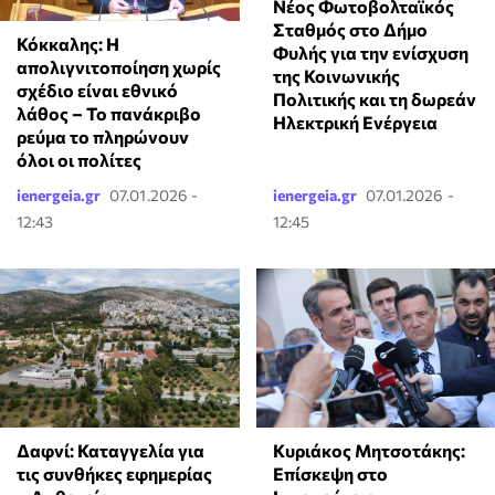
Νέος Φωτοβολταϊκός
Σταθμός στο Δήμο
Κόκκαλης: Η
Φυλής για την ενίσχυση
απολιγνιτοποίηση χωρίς
της Κοινωνικής
σχέδιο είναι εθνικό
Πολιτικής και τη δωρεάν
λάθος – Το πανάκριβο
Ηλεκτρική Ενέργεια
ρεύμα το πληρώνουν
όλοι οι πολίτες
ienergeia.gr
07.01.2026 -
ienergeia.gr
07.01.2026 -
12:43
12:45
Δαφνί: Καταγγελία για
Κυριάκος Μητσοτάκης:
τις συνθήκες εφημερίας
Επίσκεψη στο