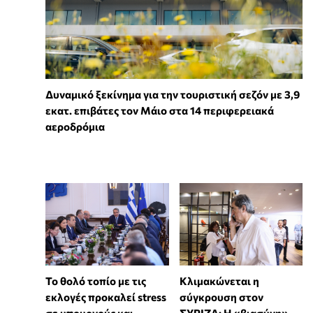
Δυναμικό ξεκίνημα για την τουριστική σεζόν με 3,9
εκατ. επιβάτες τον Μάιο στα 14 περιφερειακά
αεροδρόμια
Το θολό τοπίο με τις
Κλιμακώνεται η
εκλογές προκαλεί stress
σύγκρουση στον
σε υπουργούς και
ΣΥΡΙΖΑ: Η «βιασύνη»