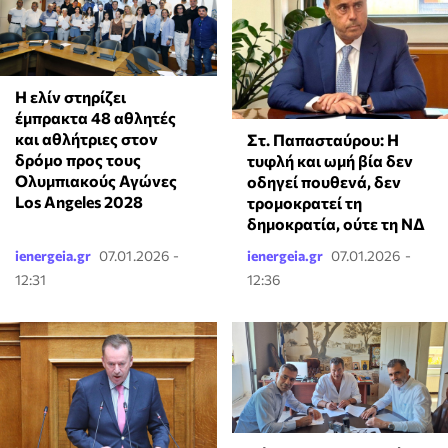
Η ελίν στηρίζει
έμπρακτα 48 αθλητές
και αθλήτριες στον
Στ. Παπασταύρου: Η
δρόμο προς τους
τυφλή και ωμή βία δεν
Ολυμπιακούς Αγώνες
οδηγεί πουθενά, δεν
Los Angeles 2028
τρομοκρατεί τη
δημοκρατία, ούτε τη ΝΔ
ienergeia.gr
07.01.2026 -
ienergeia.gr
07.01.2026 -
12:31
12:36