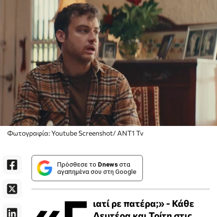
Φωτογραφία: Youtube Screenshot/ ANT1 Tv
Πρόσθεσε το
Dnews
στα
αγαπημένα σου στη Google
«Γ
ιατί ρε πατέρα;» - Κάθε
Δευτέρα και Τρίτη στις