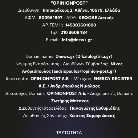
"OPINIONPOST"
Διεύθυνση:
Ιπποκράτους 2, Αθήνα, 10679, Ελλάδα
ΑΦΜ:
800961697
- ΔΟΥ:
ΚΕΦΟΔΕ Αττικής
ΑΡ. ΓΕΜΗ:
145803601000
Τηλ:
210 3608484
E-mail:
info@dnews.gr
Domain name:
Dnews.gr (Dikaiologitika.gr)
Νόμιμος Εκπρόσωπος - Διευθύνων Σύμβουλος:
Νίκος
Ανδριόπουλος (andriopoulos@opinion-post.gr)
Ιδιοκτησία:
OPINIONPOST A.E.
- Μέτοχοι:
ENERGY REGISTER
Α.Ε. / Ανδριόπουλος Νικόλαος
Δικαιούχος Domain:
OPINIONPOST A.E.
- Διαχειριστής Domain:
Σωτήρης Μπέσκος
Διευθυντής Ιστοσελίδας:
Παναγιώτης Ευθυμιάδης
Διευθυντής Σύνταξης:
Κώστας Σαρρηκώστας
ΤΑΥΤΟΤΗΤΑ