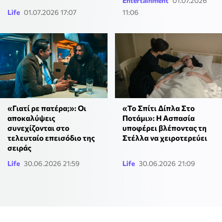
Entertainment
01.07.2026
Life
01.07.2026 17:07
11:06
«Γιατί ρε πατέρα;»: Οι
«Το Σπίτι Δίπλα Στο
αποκαλύψεις
Ποτάμι»: Η Ασπασία
συνεχίζονται στο
υποφέρει βλέποντας τη
τελευταίο επεισόδιο της
Στέλλα να χειροτερεύει
σειράς
Life
30.06.2026 21:59
Life
30.06.2026 21:09