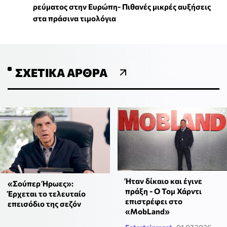
ρεύματος στην Ευρώπη- Πιθανές μικρές αυξήσεις
στα πράσινα τιμολόγια
ΣΧΕΤΙΚΆ ΆΡΘΡΑ
Ήταν δίκαιο και έγινε
«Σούπερ Ήρωες»:
πράξη - Ο Τομ Χάρντι
Έρχεται το τελευταίο
επιστρέφει στο
επεισόδιο της σεζόν
«MobLand»